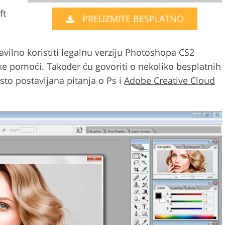
ft
PREUZMITE BESPLATNO
Video Editing S
ry Photo Editing
AI Training Data
vilno koristiti legalnu verziju Photoshopa CS2
ke pomoći. Također ću govoriti o nekoliko besplatnih
sto postavljana pitanja o Ps i
Adobe Creative Cloud