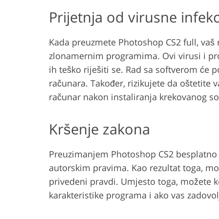
Prijetnja od virusne infekc
Kada preuzmete Photoshop CS2 full, vaš r
zlonamernim programima. Ovi virusi i prog
ih teško riješiti se. Rad sa softverom će
računara. Također, rizikujete da oštetite 
računar nakon instaliranja krekovanog soft
Kršenje zakona
Preuzimanjem Photoshop CS2 besplatno sa 
autorskim pravima. Kao rezultat toga, mož
privedeni pravdi. Umjesto toga, možete ko
karakteristike programa i ako vas zadovolj