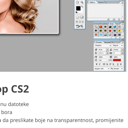
op CS2
menu datoteke
i bora
a preslikate boje na transparentnost, promijenite