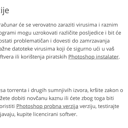
ije
ačunar će se verovatno zaraziti virusima i raznim
rami mogu uzrokovati različite posljedice i bit će
 postati problematičan i dovesti do zamrzavanja
važne datoteke virusima koji će sigurno ući u vaš
vera ili korištenja piratskih
Photoshop instalater
.
torrenta i drugih sumnjivih izvora, kršite zakon o
ete dobiti novčanu kaznu ili ćete zbog toga biti
ristiti
Photoshop probna verzija
verziju, testirajte
avaju, kupite licencirani softver.