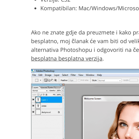
Kompatibilan: Mac/Windows/Microso
Product Photo Editing
Jewelle
Ako ne znate gdje da preuzmete i kako pra
besplatno, moj članak će vam biti od veli
alternativa Photoshopu i odgovoriti na če
besplatna besplatna verzija
.