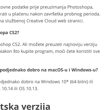
nkovne podatke prije preuzimanja Photoshopa,
irati u plaćenu nakon završetka probnog perioda.
a službenoj Creative Cloud web stranici.
hopa CS2?
hop CS2. Ali možete preuzeti najnoviju verziju
kon što kupite program, moći ćete koristiti sve
di podjednako dobro na macOS-u i Windows-u?
djednako dobro na Windows 10* (64-bitni) ili
10.14 ili OS 10.13.
tska verzija