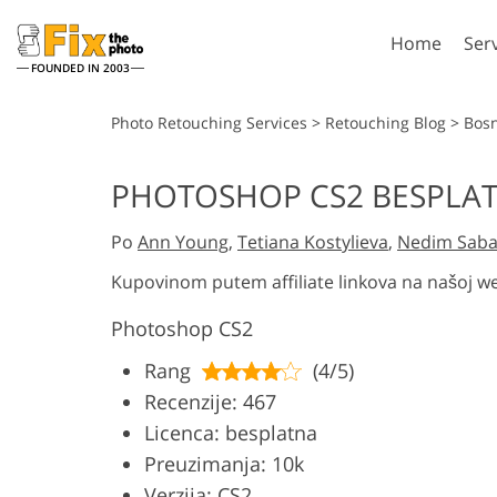
Home
Ser
FOUNDED IN 2003
Lightroom
P
Photo Retouching Services
>
Retouching Blog
>
Bos
Lightroom Presets
Photosho
PHOTOSHOP CS2 BESPLA
Entire LR Preset
Photosho
Portrait Retouching
Bod
Collections
Po
Ann Young
,
Tetiana Kostylieva
,
Nedim Saba
Photosho
Best Deal Presets
Photosho
Kupovinom putem affiliate linkova na našoj we
Mobile Collection
Entire Ps
Photoshop CS2
Collectio
Entire Ps
AI Gene
Rang
(4/5)
Wedding Photo Editing
Bundles
Recenzije: 467
Licenca: besplatna
Preuzimanja: 10k
Verzija: CS2