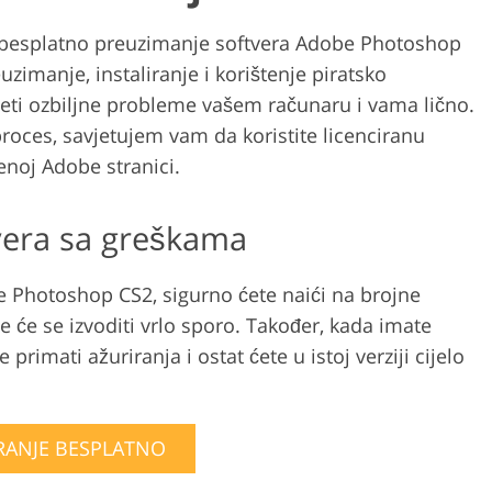
a besplatno preuzimanje softvera Adobe Photoshop
uzimanje, instaliranje i korištenje piratsko
ti ozbiljne probleme vašem računaru i vama lično.
proces, savjetujem vam da koristite licenciranu
enoj Adobe stranici.
era sa greškama
e Photoshop CS2, sigurno ćete naići na brojne
e će se izvoditi vrlo sporo. Također, kada imate
rimati ažuriranja i ostat ćete u istoj verziji cijelo
RANJE BESPLATNO