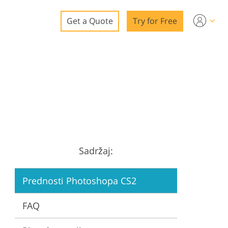
Get a Quote
Try for Free
o
o Editing
ys
o Editing
Sadržaj:
ation
Prednosti Photoshopa CS2
FAQ