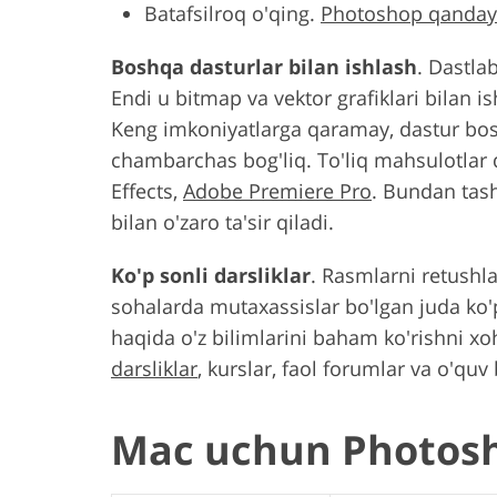
Batafsilroq o'qing.
Photoshop qanday 
Boshqa dasturlar bilan ishlash
. Dastla
Endi u bitmap va vektor grafiklari bilan i
Keng imkoniyatlarga qaramay, dastur bosh
chambarchas bog'liq. To'liq mahsulotlar 
Effects,
Adobe Premiere Pro
. Bundan tash
bilan o'zaro ta'sir qiladi.
Ko'p sonli darsliklar
. Rasmlarni retushla
sohalarda mutaxassislar bo'lgan juda ko'p
haqida o'z bilimlarini baham ko'rishni x
darsliklar
, kurslar, faol forumlar va o'quv b
Mac uchun Photosho