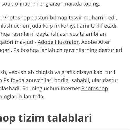
sotib olinadi
ni eng arzon narxda toping.
b, Photoshop dasturi bitmap tasvir muharriri edi.
shlash uchun juda ko'p imkoniyatlarni taklif etadi.
qa rasmlarni qayta ishlash vositalari bilan
qatori mavjud -
Adobe Illustrator
, Adobe After
qari, Ps boshqa ishlab chiquvchilarning dasturlari
sh, veb-ishlab chiqish va grafik dizayn kabi turli
 Ps foydalanuvchilari borligi sababli, ular dastur
ohlashadi. Shuning uchun Internet
Photoshop
loglari bilan to'la.
p tizim talablari