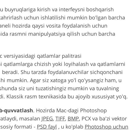
u buyruqlariga kirish va interfeysni boshqarish
tahrirlash uchun ishlatilishi mumkin bo'lgan barcha
paneli hozirda qaysi vosita foydalanish uchun
onida rasmni manipulyatsiya qilish uchun barcha
 versiyasidagi qatlamlar palitrasi
ni qatlamlarga chizish yoki loyihalash va qatlamlarni
i beradi. Shu tarzda foydalanuvchilar sichqonchani
shi mumkin. Agar siz xatoga yo'l qo'ysangiz ham, u
 shunda siz uni tuzatishingiz mumkin va tuvalning
. Klassik rasm texnikasida bu ajoyib xususiyat yo'q.
ab-quvvatlash
. Hozirda Mac-dagi Photoshop
vatlaydi, masalan
JPEG
,
TIFF
,
BMP
, PCX va ba'zi vektor
sosiy formati -
PSD fayl
, u ko'plab
Photoshop uchun