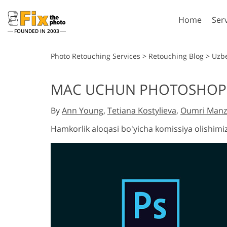
Home
Ser
FOUNDED IN 2003
Lightroom
P
Photo Retouching Services
>
Retouching Blog
>
Uzb
Lightroom Presets
Photosho
MAC UCHUN PHOTOSHOP
Entire LR Preset
Photosho
Portrait Retouching
Bod
Collections
By
Ann Young
,
Tetiana Kostylieva
,
Oumri Manz
Photosho
Best Deal Presets
Photosho
Hamkorlik aloqasi bo'yicha komissiya olishim
Mobile Collection
Entire Ps
Collectio
Entire Ps
AI Gene
Wedding Photo Editing
Bundles