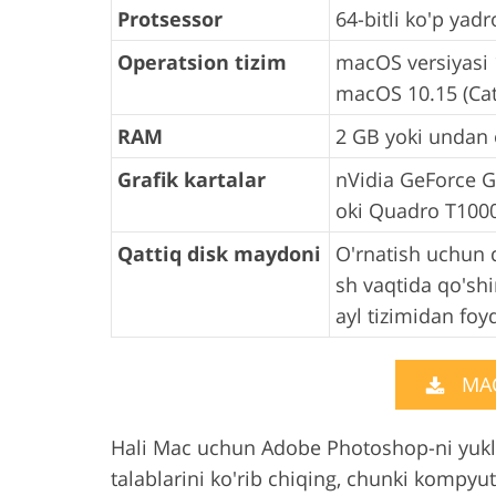
Protsessor
64-bitli ko'p yadr
Operatsion tizim
macOS versiyasi 1
macOS 10.15 (Cat
RAM
2 GB yoki undan o
Grafik kartalar
nVidia GeForce G
oki Quadro T1000 
Qattiq disk maydoni
O'rnatish uchun q
sh vaqtida qo'shim
ayl tizimidan foy
MA
Hali Mac uchun Adobe Photoshop-ni yukl
talablarini ko'rib chiqing, chunki kompyut