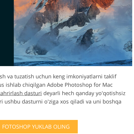
Video Editing S
ry Photo Editing
AI Training Data
h va tuzatish uchun keng imkoniyatlarni taklif
sus ishlab chiqilgan Adobe Photoshop for Mac
ahrirlash dasturi
deyarli hech qanday yo'qotishsiz
ri ushbu dasturni o'ziga xos qiladi va uni boshqa
 FOTOSHOP YUKLAB OLING