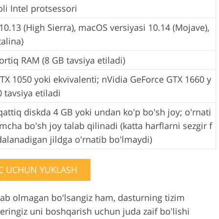
oli Intel protsessori
0.13 (High Sierra), macOS versiyasi 10.14 (Mojave),
alina)
rtiq RAM (8 GB tavsiya etiladi)
TX 1050 yoki ekvivalenti; nVidia GeForce GTX 1660 y
tavsiya etiladi
attiq diskda 4 GB yoki undan ko'p bo'sh joy; o'rnati
cha bo'sh joy talab qilinadi (katta harflarni sezgir f
dalanadigan jildga o'rnatib bo'lmaydi)
C UCHUN YUKLASH
ab olmagan bo'lsangiz ham, dasturning tizim
eringiz uni boshqarish uchun juda zaif bo'lishi