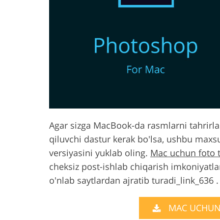
Product Photo Editing
Jewelle
Agar sizga MacBook-da rasmlarni tahrirlas
qiluvchi dastur kerak bo'lsa, ushbu max
versiyasini yuklab oling.
Mac uchun foto t
cheksiz post-ishlab chiqarish imkoniyatla
o'nlab saytlardan ajratib turadi_link_636 .
MAC UCHUN