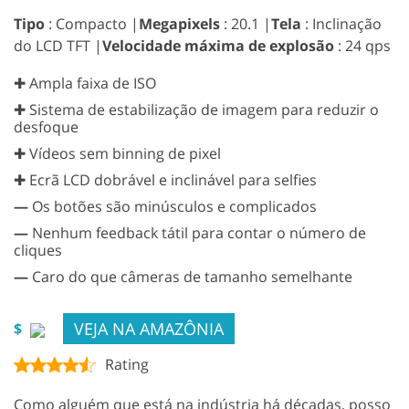
Tipo
: Compacto |
Megapixels
: 20.1 |
Tela
: Inclinação
do LCD TFT |
Velocidade máxima de explosão
: 24 qps
✚ Ampla faixa de ISO
✚ Sistema de estabilização de imagem para reduzir o
desfoque
✚ Vídeos sem binning de pixel
✚ Ecrã LCD dobrável e inclinável para selfies
—
Os botões são minúsculos e complicados
—
Nenhum feedback tátil para contar o número de
cliques
—
Caro do que câmeras de tamanho semelhante
VEJA NA AMAZÔNIA
$
Rating
Como alguém que está na indústria há décadas, posso