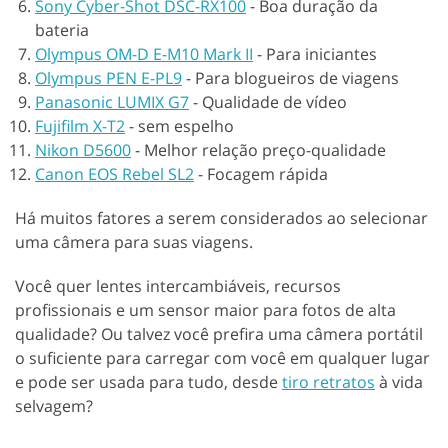
Sony Cyber-Shot DSC-RX100
-
Boa duração da
bateria
Olympus OM-D E-M10 Mark II
-
Para iniciantes
Olympus PEN E-PL9
-
Para blogueiros de viagens
Panasonic LUMIX G7
-
Qualidade de vídeo
Fujifilm X-T2
-
sem espelho
Nikon D5600
-
Melhor relação preço-qualidade
Canon EOS Rebel SL2
-
Focagem rápida
Há muitos fatores a serem considerados ao selecionar
uma câmera para suas viagens.
Você quer lentes intercambiáveis, recursos
profissionais e um sensor maior para fotos de alta
qualidade? Ou talvez você prefira uma câmera portátil
o suficiente para carregar com você em qualquer lugar
e pode ser usada para tudo, desde
tiro retratos
à vida
selvagem?