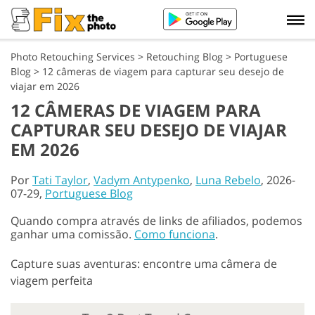
Photo Retouching Services
>
Retouching Blog
>
Portuguese
Blog
>
12 câmeras de viagem para capturar seu desejo de
viajar em 2026
12 CÂMERAS DE VIAGEM PARA
CAPTURAR SEU DESEJO DE VIAJAR
EM 2026
Por
Tati Taylor
,
Vadym Antypenko
,
Luna Rebelo
, 2026-
07-29,
Portuguese Blog
Quando compra através de links de afiliados, podemos
ganhar uma comissão.
Como funciona
.
Capture suas aventuras: encontre uma câmera de
viagem perfeita