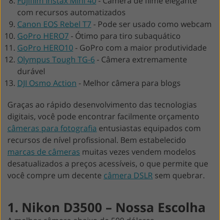
Fujifilm Instax Mini 40
-
Câmera de filme elegante
com recursos automatizados
Canon EOS Rebel T7
-
Pode ser usado como webcam
GoPro HERO7
-
Ótimo para tiro subaquático
GoPro HERO10
-
GoPro com a maior produtividade
Olympus Tough TG-6
-
Câmera extremamente
durável
DJI Osmo Action
-
Melhor câmera para blogs
Graças ao rápido desenvolvimento das tecnologias
digitais, você pode encontrar facilmente orçamento
câmeras para fotografia
entusiastas equipados com
recursos de nível profissional. Bem estabelecido
marcas de câmeras
muitas vezes vendem modelos
desatualizados a preços acessíveis, o que permite que
você compre um decente
câmera DSLR
sem quebrar.
1. Nikon D3500 – Nossa Escolha