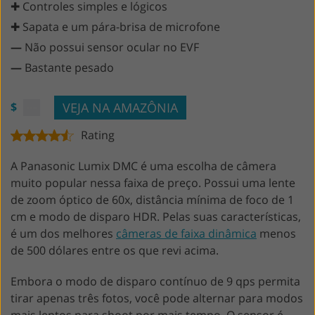
✚ Controles simples e lógicos
✚ Sapata e um pára-brisa de microfone
—
Não possui sensor ocular no EVF
—
Bastante pesado
VEJA NA AMAZÔNIA
$
Rating
A Panasonic Lumix DMC é uma escolha de câmera
muito popular nessa faixa de preço. Possui uma lente
de zoom óptico de 60x, distância mínima de foco de 1
cm e modo de disparo HDR. Pelas suas características,
é um dos melhores
câmeras de faixa dinâmica
menos
de 500 dólares entre os que revi acima.
Embora o modo de disparo contínuo de 9 qps permita
tirar apenas três fotos, você pode alternar para modos
mais lentos para shoot por mais tempo. O sensor é