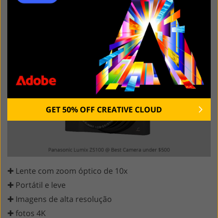
5. Panasonic Lumix ZS100
Câmera de bolso para viajar
GET 50% OFF CREATIVE CLOUD
✚ Lente com zoom óptico de 10x
✚ Portátil e leve
✚ Imagens de alta resolução
✚ fotos 4K