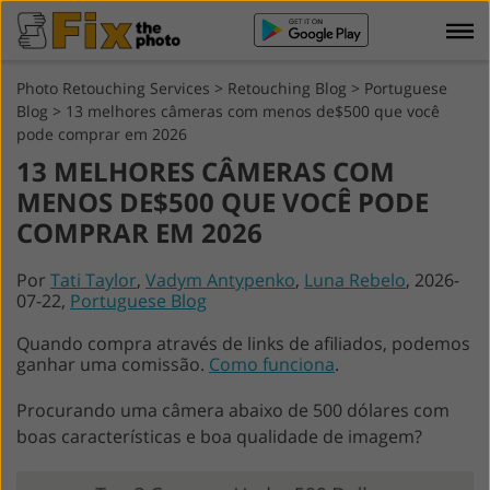
Photo Retouching Services
>
Retouching Blog
>
Portuguese
Blog
>
13 melhores câmeras com menos de$500 que você
pode comprar em 2026
13 MELHORES CÂMERAS COM
MENOS DE$500 QUE VOCÊ PODE
COMPRAR EM 2026
Por
Tati Taylor
,
Vadym Antypenko
,
Luna Rebelo
, 2026-
07-22,
Portuguese Blog
Quando compra através de links de afiliados, podemos
ganhar uma comissão.
Como funciona
.
Procurando uma câmera abaixo de 500 dólares com
boas características e boa qualidade de imagem?