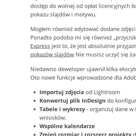
dostęp do wolnej od opłat licencyjnych
pokazu slajdów i motywu.
Mogłem również edytować dodane zdjęcia –
Ponadto podoba mi się również „przycisk
Express
jest to, że jest absolutnie przyj
pokazów slajdów
Nie musisz uczyć się ża
Niedawno deweloper ujawnił kilka ekscytu
Oto nowe funkcje wprowadzone dla Adob
Importuj zdjęcia
od Lightroom
Konwertuj plik InDesign
do konfigur
Tabele i wykresy
- organizuj dane w 
wniosków.
Wspólne kalendarze
Zmień rozmiar i rozszerz projekty
d