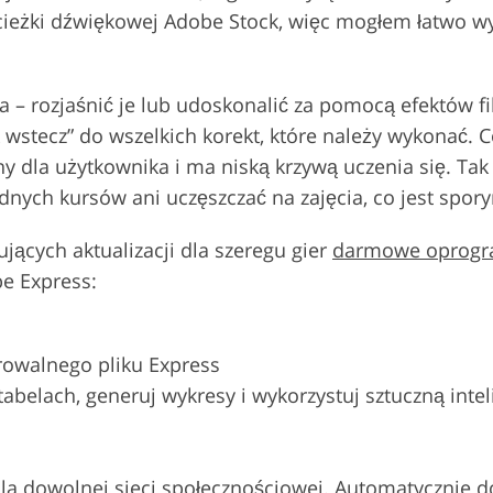
 ścieżki dźwiękowej Adobe Stock, więc mogłem łatwo
 rozjaśnić je lub udoskonalić za pomocą efektów filt
 wstecz” do wszelkich korekt, które należy wykonać. 
azny dla użytkownika i ma niską krzywą uczenia się. Ta
dnych kursów ani uczęszczać na zajęcia, co jest spo
jących aktualizacji dla szeregu gier
darmowe oprogr
e Express:
owalnego pliku Express
tabelach, generuj wykresy i wykorzystuj sztuczną int
la dowolnej sieci społecznościowej. Automatycznie d