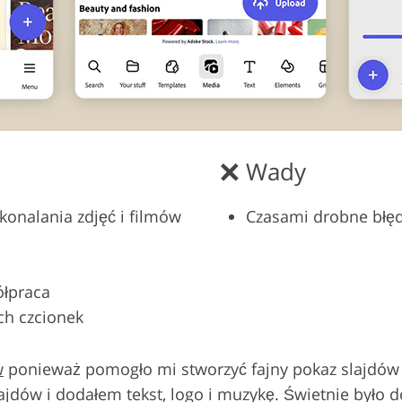
Wady
onalania zdjęć i filmów
Czasami drobne błęd
łpraca
ch czcionek
w
ponieważ pomogło mi stworzyć fajny pokaz slajdów 
dów i dodałem tekst, logo i muzykę. Świetnie było do