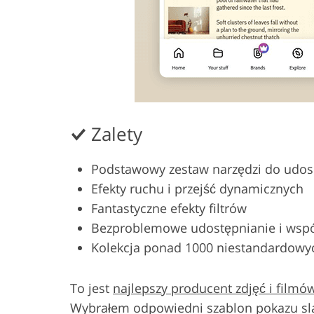
Zalety
Podstawowy zestaw narzędzi do udosk
Efekty ruchu i przejść dynamicznych
Fantastyczne efekty filtrów
Bezproblemowe udostępnianie i wspó
Kolekcja ponad 1000 niestandardowy
To jest
najlepszy producent zdjęć i filmó
Wybrałem odpowiedni szablon pokazu slaj