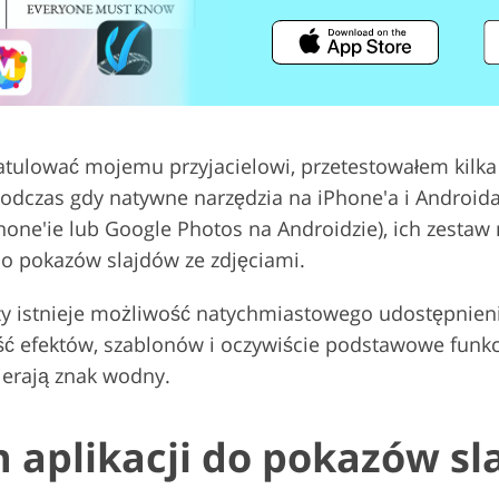
Usługi edycji wideo
 biżuterii
Dane Treningowe AI
ulować mojemu przyjacielowi, przetestowałem kilka ap
 Podczas gdy natywne narzędzia na iPhone'a i Android
one'ie lub Google Photos na Androidzie), ich zestaw 
o pokazów slajdów ze zdjęciami.
czy istnieje możliwość natychmiastowego udostępnieni
ć efektów, szablonów i oczywiście podstawowe funkc
ierają znak wodny.
 aplikacji do pokazów sl