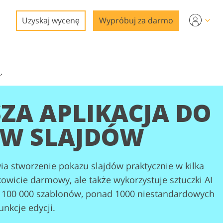
Uzyskaj wycenę
Wypróbuj za darmo
a
.
ZA APLIKACJA DO
W SLAJDÓW
a stworzenie pokazu slajdów praktycznie w kilka
gi
łkowicie darmowy, ale także wykorzystuje sztuczki AI
ad 100 000 szablonów, ponad 1000 niestandardowych
nkcje edycji.