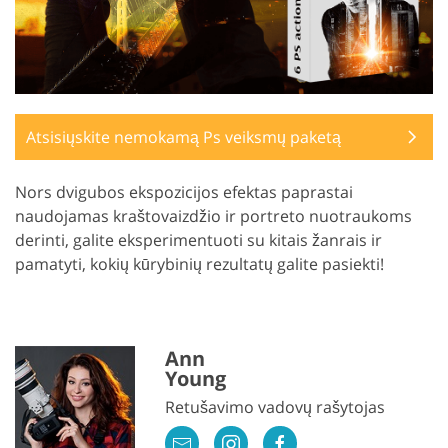
Atsisiųskite nemokamą Ps veiksmų paketą
Nors dvigubos ekspozicijos efektas paprastai
naudojamas kraštovaizdžio ir portreto nuotraukoms
derinti, galite eksperimentuoti su kitais žanrais ir
pamatyti, kokių kūrybinių rezultatų galite pasiekti!
Ann
Young
Retušavimo vadovų rašytojas