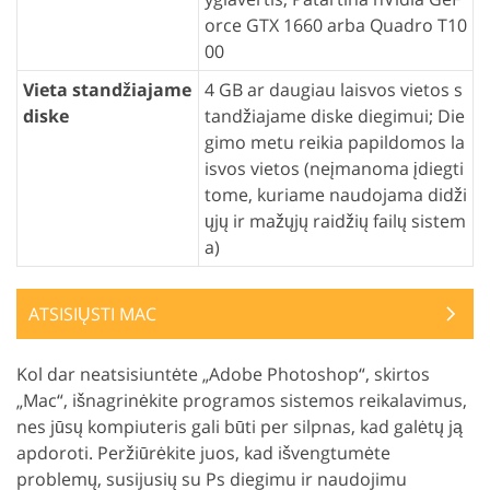
orce GTX 1660 arba Quadro T10
00
Vieta standžiajame
4 GB ar daugiau laisvos vietos s
diske
tandžiajame diske diegimui; Die
gimo metu reikia papildomos la
isvos vietos (neįmanoma įdiegti
tome, kuriame naudojama didži
ųjų ir mažųjų raidžių failų sistem
a)
ATSISIŲSTI MAC
Kol dar neatsisiuntėte „Adobe Photoshop“, skirtos
„Mac“, išnagrinėkite programos sistemos reikalavimus,
nes jūsų kompiuteris gali būti per silpnas, kad galėtų ją
apdoroti. Peržiūrėkite juos, kad išvengtumėte
problemų, susijusių su Ps diegimu ir naudojimu