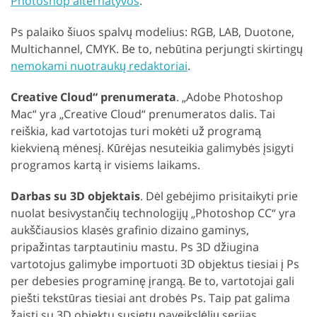
Photoshop alternatyvos
.
Ps palaiko šiuos spalvų modelius: RGB, LAB, Duotone,
Multichannel, CMYK. Be to, nebūtina perjungti skirtingų
nemokami nuotraukų redaktoriai
.
Creative Cloud“ prenumerata
. „Adobe Photoshop
Mac“ yra „Creative Cloud“ prenumeratos dalis. Tai
reiškia, kad vartotojas turi mokėti už programą
kiekvieną mėnesį. Kūrėjas nesuteikia galimybės įsigyti
programos kartą ir visiems laikams.
Darbas su 3D objektais
. Dėl gebėjimo prisitaikyti prie
nuolat besivystančių technologijų „Photoshop CC“ yra
aukščiausios klasės grafinio dizaino gaminys,
pripažintas tarptautiniu mastu. Ps 3D džiugina
vartotojus galimybe importuoti 3D objektus tiesiai į Ps
per debesies programinę įrangą. Be to, vartotojai gali
piešti tekstūras tiesiai ant drobės Ps. Taip pat galima
žaisti su 3D objektu susietų paveikslėlių serijas,