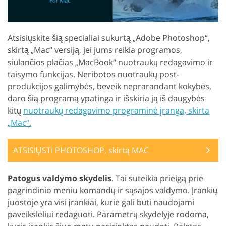
Atsisiųskite šią specialiai sukurtą „Adobe Photoshop“,
skirtą „Mac“ versiją, jei jums reikia programos,
siūlančios plačias „MacBook“ nuotraukų redagavimo ir
taisymo funkcijas. Neribotos nuotraukų post-
produkcijos galimybės, beveik neprarandant kokybės,
daro šią programą ypatinga ir išskiria ją iš daugybės
kitų
nuotraukų redagavimo programinė įranga, skirta
„Mac“.
ATSISIŲSTI PHOTOSHOP, skirtą MAC
Patogus valdymo skydelis
. Tai suteikia prieigą prie
pagrindinio meniu komandų ir sąsajos valdymo. Įrankių
juostoje yra visi įrankiai, kurie gali būti naudojami
paveikslėliui redaguoti. Parametrų skydelyje rodoma,