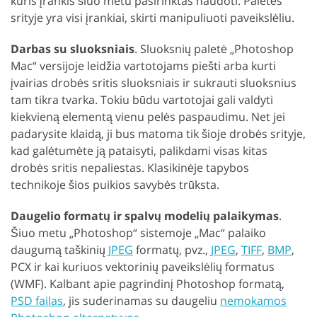
kuris įrankis šiuo metu pasirinktas naudoti. Paletės
srityje yra visi įrankiai, skirti manipuliuoti paveikslėliu.
Darbas su sluoksniais
. Sluoksnių paletė „Photoshop
Mac“ versijoje leidžia vartotojams piešti arba kurti
įvairias drobės sritis sluoksniais ir sukrauti sluoksnius
tam tikra tvarka. Tokiu būdu vartotojai gali valdyti
kiekvieną elementą vienu pelės paspaudimu. Net jei
padarysite klaidą, ji bus matoma tik šioje drobės srityje,
kad galėtumėte ją pataisyti, palikdami visas kitas
drobės sritis nepaliestas. Klasikinėje tapybos
technikoje šios puikios savybės trūksta.
Daugelio formatų ir spalvų modelių palaikymas
.
Šiuo metu „Photoshop“ sistemoje „Mac“ palaiko
daugumą taškinių
JPEG
formatų, pvz.,
JPEG
,
TIFF
,
BMP
,
PCX ir kai kuriuos vektorinių paveikslėlių formatus
(WMF). Kalbant apie pagrindinį Photoshop formatą,
PSD failas
, jis suderinamas su daugeliu
nemokamos