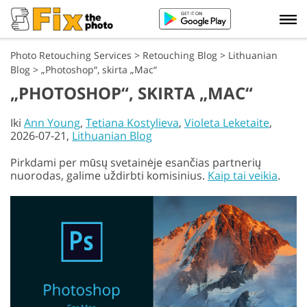
Photo Retouching Services
>
Retouching Blog
>
Lithuanian
Blog
>
„Photoshop“, skirta „Mac“
„PHOTOSHOP“, SKIRTA „MAC“
Iki
Ann Young
,
Tetiana Kostylieva
,
Violeta Leketaite
,
2026-07-21,
Lithuanian Blog
Pirkdami per mūsų svetainėje esančias partnerių
nuorodas, galime uždirbti komisinius.
Kaip tai veikia
.