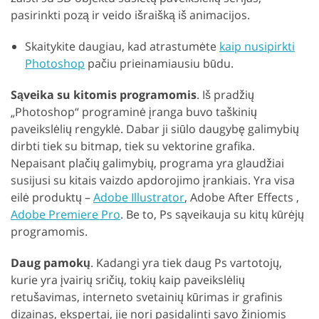
pasirinkti pozą ir veido išraišką iš animacijos.
Skaitykite daugiau, kad atrastumėte
kaip nusipirkti
Photoshop
pačiu prieinamiausiu būdu.
Sąveika su kitomis programomis
. Iš pradžių
„Photoshop“ programinė įranga buvo taškinių
paveikslėlių rengyklė. Dabar ji siūlo daugybę galimybių
dirbti tiek su bitmap, tiek su vektorine grafika.
Nepaisant plačių galimybių, programa yra glaudžiai
susijusi su kitais vaizdo apdorojimo įrankiais. Yra visa
eilė produktų –
Adobe Illustrator
, Adobe After Effects ,
Adobe Premiere Pro
. Be to, Ps sąveikauja su kitų kūrėjų
programomis.
Daug pamokų
. Kadangi yra tiek daug Ps vartotojų,
kurie yra įvairių sričių, tokių kaip paveikslėlių
retušavimas, interneto svetainių kūrimas ir grafinis
dizainas, ekspertai, jie nori pasidalinti savo žiniomis