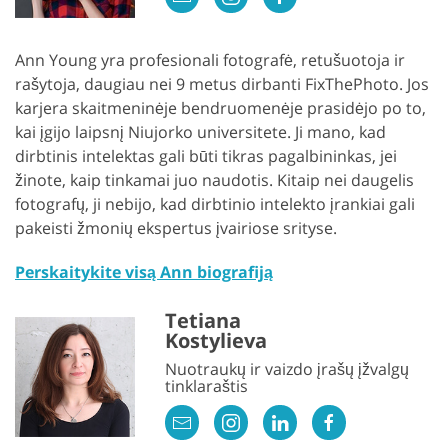
Ann Young yra profesionali fotografė, retušuotoja ir
rašytoja, daugiau nei 9 metus dirbanti FixThePhoto. Jos
karjera skaitmeninėje bendruomenėje prasidėjo po to,
kai įgijo laipsnį Niujorko universitete. Ji mano, kad
dirbtinis intelektas gali būti tikras pagalbininkas, jei
žinote, kaip tinkamai juo naudotis. Kitaip nei daugelis
fotografų, ji nebijo, kad dirbtinio intelekto įrankiai gali
pakeisti žmonių ekspertus įvairiose srityse.
Perskaitykite visą Ann biografiją
Tetiana
Kostylieva
Nuotraukų ir vaizdo įrašų įžvalgų
tinklaraštis