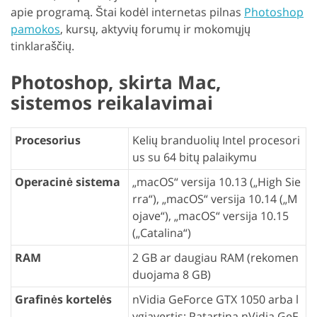
apie programą. Štai kodėl internetas pilnas
Photoshop
pamokos
, kursų, aktyvių forumų ir mokomųjų
tinklaraščių.
Photoshop, skirta Mac,
sistemos reikalavimai
Procesorius
Kelių branduolių Intel procesori
us su 64 bitų palaikymu
Operacinė sistema
„macOS“ versija 10.13 („High Sie
rra“), „macOS“ versija 10.14 („M
ojave“), „macOS“ versija 10.15
(„Catalina“)
RAM
2 GB ar daugiau RAM (rekomen
duojama 8 GB)
Grafinės kortelės
nVidia GeForce GTX 1050 arba l
ygiavertis; Patartina nVidia GeF