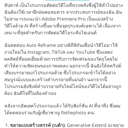
สัปดาห์ เป็นโปรแกรมตัดต่อวิดีโอที่ทรงพลังซึ่งผู้ใช้ทั่วไปอย่าง
ฉันต้องใช้เวลาฝึกฝนพอสมควร จากประสบการณ์ของฉัน ฉัน
ไม่สามารถแนะนำ Adobe Premiere Pro เป็นแอปสร้าง
วิดีโอด้วย AI ที่สร้างขึ้นมาเพื่อจุดประสงค์เฉพาะได้ เนื่องจาก
เหมาะที่สุดสำหรับการตัดต่อวิดีโอระดับไฮเอนด์
ฉันทดสอบ Auto Reframe อย่างพิถีพิถันเพื่อนำวิดีโอมาใช้
งานใหม่ใน Instagram, TikTok และ YouTube ซึ่งแสดง
ผลลัพธ์ที่ยอดเยี่ยมด้วยการปรับการจัดเฟรมของวัตถุโดยไม่
ทำให้ความชัดเจนของภาพลดลง นอกจากนี้ ฉันยังให้สคริปต์
เสียงบรรยายแก่โปรแกรมด้วย ซึ่งโปรแกรมเข้าใจได้อย่าง
สมบูรณ์แบบและสร้างคำบรรยายที่แม่นยำ นอกจากนี้
โปรแกรมยังซิงค์คำบรรยายกับไทม์ไลน์ของวิดีโอได้อย่างถูก
ต้อง ฉันดีใจที่ไม่ต้องทำเอง
หลังจากอัพเดตโปรแกรมแล้ว ได้รับฟังก์ชั่น AI ที่น่าทึ่ง ซึ่งผม
ได้ทดสอบร่วมกับผู้เชี่ยวชาญ fixthephoto คน:
ขยายแบบสร้างสรรค์ (เบต้า)
: Generative Extend จะขยาย