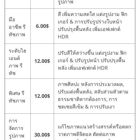
รูปภาพ
สี เพิ่มความสดใส แต่งรูปงาม ฟิก
มือ
เกอร์ & การปรับรูปร่างใบหน้า
6.00$
อาชีพ รี
ปรับปรุงพื้นหลัง เพิ่มเอฟเฟกต์
ทัชภาพ
HDR
ระดับไฮ
ปรับสีให้สว่างขึ้น แต่งรูปงาม ฟิก
เอนด์
เกอร์ & ปรับรูปหน้า ปรับปรุงพื้น
12.00$
ภาพ รี
หลัง เพิ่มเอฟเฟกต์ HDR
ทัช
ภาพศิลปะ หลังการประมวลผล,
ปรับแต่งพื้นหลัง, สลับส่วนหัวตาม
พิเศษ รี
12.00$
ธรรมชาติหากต้องการ, การ
ทัชภาพ
ชดเชยสีเข้ม & การปรับเงา
การ
แก้ไขภาพแนวสร้างสรรค์หรือตลก
จัดการ
วาดภาพดิจิตอล ตัดต่อภาพ
30.00$
รูปภาพ