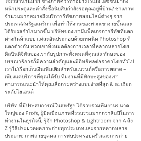
ใช้เวลานานมาก ช่างภาพควรทำอย่างไรเมื่อไฮซีซั่นมาถึง
หน้าประตูและคำสั่งซื้อนับสิบกำลังรอคุณอยู่ที่บ้าน? ช่างภาพ
จำนวนมากหมายถึงบริการรีทัชภาพออนไลน์ต่างๆ จาก
ประเทศสหรัฐอเมริกา เพื่อทำให้งานของพวกเขาง่ายขึ้นและ
ได้รับผลกำไรมากขึ้น บริษัทของเรามีแพ็คเกจการรีทัชที่แตก
ต่างกันห้าแบบ แต่ละอันประกอบด้วยเทคนิค Photoshop ที่
แตกต่างกัน พวกเขาทั้งหมดต้องการเวลาที่หลากหลายโดย
ศิลปินดิจิทัลของเรากับรูปภาพทั้งหมดที่คุณส่ง ทักษะของ
บรรณาธิการก็มีความสำคัญและมีอิทธิพลต่อราคาโดยทั่วไป
เราไม่เรียกเก็บเงินเพิ่มเติมสำหรับแบรนด์หรือการตลาด –
เพียงแค่บริการที่คุณได้รับ ทีมงานที่มีทักษะสูงของเรา
สามารถแนะนำให้คุณเลือกระหว่างแบบง่ายที่สุด & ละเอียด
ระดับไฮเอนด์
บริษัท ที่มีประสบการณ์ในสหรัฐฯ ได้รวบรวมทีมงานขนาด
ใหญ่ของ Profs, ผู้บิดเบือนภาพที่รวบรวมมากกว่าสิบปีในการ
ทำงานในธุรกิจนี้, รู้จัก Photoshop & Lightroom จาก A ถึง
Z รู้วิธีประมวลผลภาพถ่ายทุกประเภทและจากหลากหลาย
ประเภท: ภาพถ่ายบุคคล การพบปะครอบครัวและการถ่าย