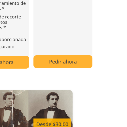
ramiento de
 *
de recorte
etos
s *
oporcionada
parado
Pedir ahora
 ahora
Desde $30.00