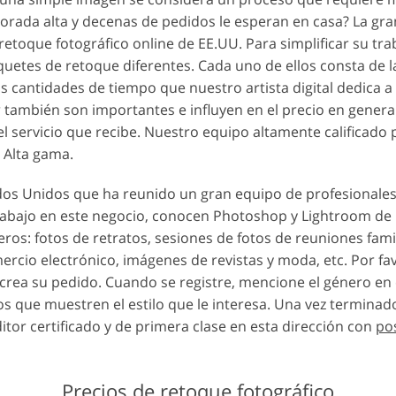
orada alta y decenas de pedidos le esperan en casa? La gra
e retoque fotográfico online de EE.UU. Para simplificar su tr
etes de retoque diferentes. Cada uno de ellos consta de la
 cantidades de tiempo que nuestro artista digital dedica a
or también son importantes e influyen en el precio en gener
el servicio que recibe. Nuestro equipo altamente calificado p
e Alta gama.
dos Unidos que ha reunido un gran equipo de profesionale
rabajo en este negocio, conocen Photoshop y Lightroom de l
eros: fotos de retratos, sesiones de fotos de reuniones fami
rcio electrónico, imágenes de revistas y moda, etc. Por fa
rea su pedido. Cuando se registre, mencione el género en 
tos que muestren el estilo que le interesa. Una vez termina
itor certificado y de primera clase en esta dirección con
po
Precios de retoque fotográfico