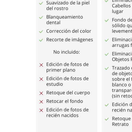
Suavizado de la piel
Cabellos
del rostro
lugar
Blanqueamiento
Fondo de
dental
sólido qu
Corrección del color
levemen
Recorte de imágenes
Eliminac
arrugas f
No incluido:
Eliminac
Objetos
Edición de fotos de
Trazado 
primer plano
de objet
Edición de fotos de
sobre el
estudio
blanco o
transpar
Retoque del cuerpo
(sin reto
Retocar el fondo
Edición 
Edición de fotos de
recién n
recién nacidos
Retoque 
Retrato