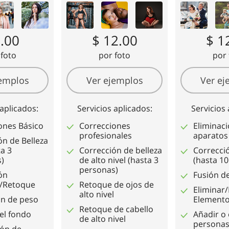
etoque de
Datos de Entrenamiento de
Servicios de edición de
IA
video
6.00
$ 12.00
$ 1
 foto
por foto
por 
jemplos
Ver ejemplos
Ver ej
 aplicados:
Servicios aplicados:
Servicios 
ones Básico
Correcciones
Eliminac
profesionales
aparatos
ón de Belleza
a 3
Corrección de belleza
Correcci
)
de alto nivel (hasta 3
(hasta 1
personas)
ón
Fusión de
l/Retoque
Retoque de ojos de
Eliminar
alto nivel
n de peso
Element
Retoque de cabello
el fondo
Añadir o 
de alto nivel
personas
ión de