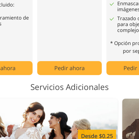
Enmasca
cluido:
imágenes
ramiento de
Trazado 
s
para obj
complejo
* Opción pr
por se
 ahora
Pedir ahora
Pedir
Servicios Adicionales
Desde $0.25