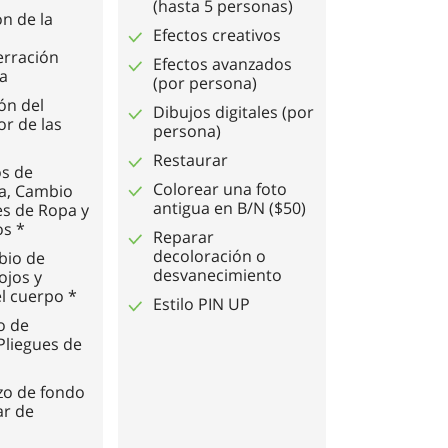
(hasta 5 personas)
n de la
Efectos creativos
erración
Efectos avanzados
a
(por persona)
ón del
Dibujos digitales (por
r de las
persona)
Restaurar
s de
Colorear una foto
ía, Cambio
antigua en B/N ($50)
es de Ropa y
os *
Reparar
decoloración o
bio de
desvanecimiento
ojos y
l cuerpo *
Estilo PIN UP
o de
Pliegues de
o de fondo
ar de