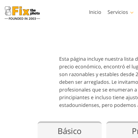
Inicio
Servicios
FOUNDED IN 2003
Lightroom
Photos
Preestablecidos de
Acciones de Phot
Lightroom
Servicios de retoque en la
Esta página incluye nuestra lista
Pinceles de Phot
Retoque Corporal
cabeza
Colecciones completas
precio económico, encontró el lug
Superposiciones 
de preajustes LR
Photoshop
son razonables y estables desde 2
Ajustes preestablecidos
deben ser arreglados. Le invitamo
Texturas de Phot
de mejor oferta
profesionales que se enumeran a 
Acciones Ps Cole
Colección móvil
principiantes e incluso tiene ajus
completas
Servicios de Edición de
Modelos generad
estadounidenses, pero podemos ac
Ps superpone
Fotos de Bodas
para prendas d
colecciones enter
Básico
P