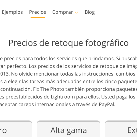
Ejemplos
Precios
Comprar
Blog
hop
Templates
Video
Precios de retoque fotográfico
oshop
Plantillas
LUT profesionales
Servicios de retoque
Servicios de edición de
 de precios para todos los servicios que brindamos. Si busc
oshop
Plantillas de marketing
Superposiciones de v
 Servicios
fotográfico de bebés
fotos inmobiliarias
ar perfecto. Los precios de los servicios de retoque de imá
de
Tarjetas de San Valentín
013. No olvide mencionar todas las instrucciones, cambios a
Invitaciones de boda
s a elegir las tareas más adecuadas entre los cinco paquet
oshop
Invitación de cumpleaños
continuación. Fix The Photo también proporciona paquetes
cciones
infantil
tes preestablecidos de Lightroom para ellos. Usted paga los 
os por IA
Servicios de manipulación
Servicios de restauració
eptar cargos internacionales a través de PayPal.
e vestir
de imágenes
de fotografías
as
ro
Alta gama
Ex