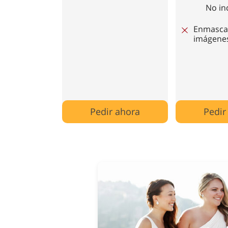
No in
Enmasca
imágene
Pedir ahora
Pedir