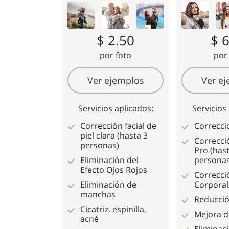
Servicios de Retoque de
Servicios de R
Producto
Joyas
$ 2.50
$ 
por foto
por
Ver ejemplos
Ver e
Servicios aplicados:
Servicios
Corrección facial de
Correcci
piel clara (hasta 3
Correcci
personas)
Pro
(hast
Eliminación del
personas
Efecto Ojos Rojos
Correcci
Eliminación de
Corpora
manchas
Reducció
Cicatriz, espinilla,
Mejora d
acné
Eliminac