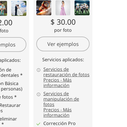
$ 30.00
2.00
por foto
foto
Ver ejemplos
emplos
Servicios aplicados:
aplicados:
Servicios de
ión de
restauración de fotos
 dentales *
Precios - Más
ón Básica
información
0 personas)
Servicios de
 fotos *
manipulación de
fotos
/Restaurar
Precios - Más
os
información
eliminar
Corrección
Pro
 *