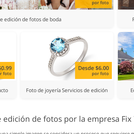
por foto
de edición de fotos de boda
$0.99
Desde $6.00
r foto
por foto
ucto
Foto de joyería Servicios de edición
E
e edición de fotos por la empresa Fix
e una simple imagen se considera un proceso que requiere