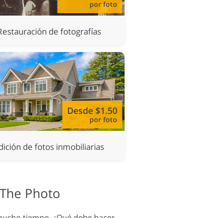
por foto
Restauración de fotografías
Desde $1.50
por foto
dición de fotos inmobiliarias
 The Photo
 mucho tiempo. ¿Qué debe hacer