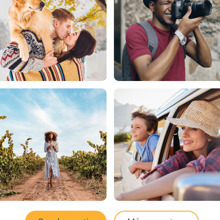
etoque de
Datos de Entrenamiento de
Servicios de edición de
IA
video