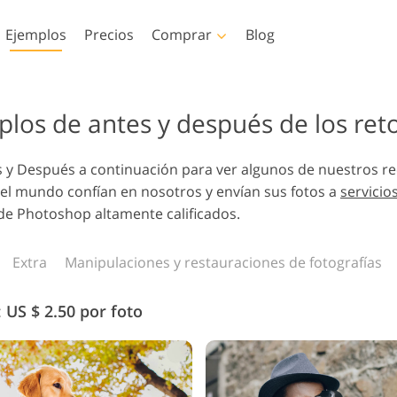
Ejemplos
Precios
Comprar
Blog
hop
Templates
Video
plos de antes y después de los ret
oshop
Plantillas
LUT profesionales
Servicios de retoque
Servicios de edición de
s y Después a continuación para ver algunos de nuestros re
oshop
Plantillas de marketing
Superposiciones de v
 Servicios
fotográfico de bebés
fotos inmobiliarias
 el mundo confían en nosotros y envían sus fotos a
servicio
de
Tarjetas de San Valentín
de Photoshop altamente calificados.
Invitaciones de boda
oshop
Invitación de cumpleaños
cciones
Extra
Manipulaciones y restauraciones de fotografías
infantil
os por IA
Servicios de manipulación
Servicios de restauració
e vestir
de imágenes
de fotografías
:
US $ 2.50 por foto
as