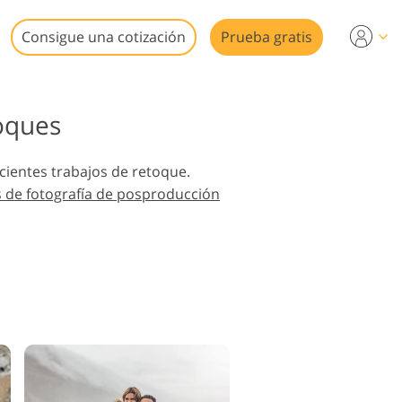
Consigue una cotización
Prueba gratis
oques
cientes trabajos de retoque.
ideo
s de fotografía de posproducción
n