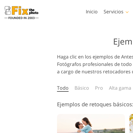
Inicio
Servicios
FOUNDED IN 2003
Lightroom
Photos
Ejem
Preestablecidos de
Acciones de Phot
Lightroom
Servicios de retoque en la
Haga clic en los ejemplos de Ante
Pinceles de Phot
Retoque Corporal
cabeza
Colecciones completas
Fotógrafos profesionales de todo
Superposiciones 
de preajustes LR
Photoshop
a cargo de nuestros retocadores 
Ajustes preestablecidos
Texturas de Phot
de mejor oferta
Todo
Básico
Pro
Acciones Ps Cole
Alta gama
Colección móvil
completas
Servicios de Edición de
Modelos generad
Ps superpone
Fotos de Bodas
para prendas d
Ejemplos de retoques básicos
colecciones enter