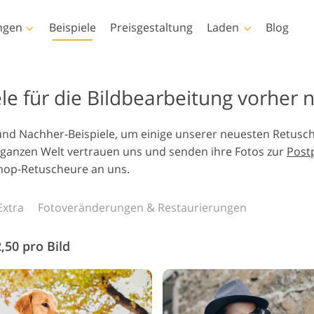
ngen
Beispiele
Preisgestaltung
Laden
Blog
toshop
Templates
Video
ele für die Bildbearbeitung vorher 
ktionen
Alle Vorlagen
LUTs für die
Videobearbeitu
Immobilien-
- und Nachher-Beispiele, um einige unserer neuesten Retusc
insel
Marketing-Vorlagen
r-Retusche
Baby-Fotobearbeitung
Fotobearbeitu
Video-Overlays
r ganzen Welt vertrauen uns und senden ihre Fotos zur
Post
Valentinstagskarten
ngen
shop-Retuscheure an uns.
Hochzeitseinladungen
Texturen
Baby-Dusche-Einladung
s-Aktionen-
Extra
Fotoveränderungen & Restaurierungen
n
rte Modelle für
Foto-Manipulation
Foto-Restaurier
s Overlays
eidung
,50 pro Bild