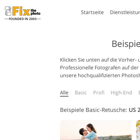
Startseite
Dienstleistu
FOUNDED IN 2003
Lightroom
Pho
Beispi
Lightroom Presets
Photoshop-A
Klicken Sie unten auf die Vorher
Komplette LR-Preset
Photoshop-P
Porträt-Retusche
Körpe
Sammlungen
Professionelle Fotografen auf de
Photoshop-
Günstige Presets
Überlageru
unsere hochqualifizierten Photo
Mobile Kollektion
Photoshop-
Alle
Basic
Profi
High-End
Komplette P
Sammlunge
KI-generie
Hochzeitsfotobearbeitung
Komplette P
Kl
Beispiele Basic-Retusche:
US 2
Sammlung