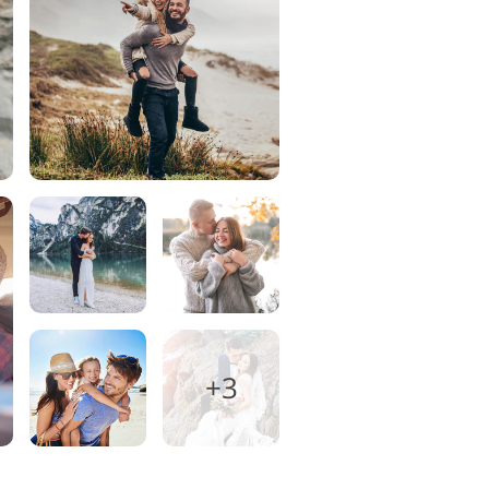
ienste
+3