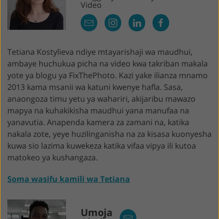
Video
Tetiana Kostylieva ndiye mtayarishaji wa maudhui,
ambaye huchukua picha na video kwa takriban makala
yote ya blogu ya FixThePhoto. Kazi yake ilianza mnamo
2013 kama msanii wa katuni kwenye hafla. Sasa,
anaongoza timu yetu ya wahariri, akijaribu mawazo
mapya na kuhakikisha maudhui yana manufaa na
yanavutia. Anapenda kamera za zamani na, katika
nakala zote, yeye huzilinganisha na za kisasa kuonyesha
kuwa sio lazima kuwekeza katika vifaa vipya ili kutoa
matokeo ya kushangaza.
Soma wasifu kamili wa Tetiana
Umoja