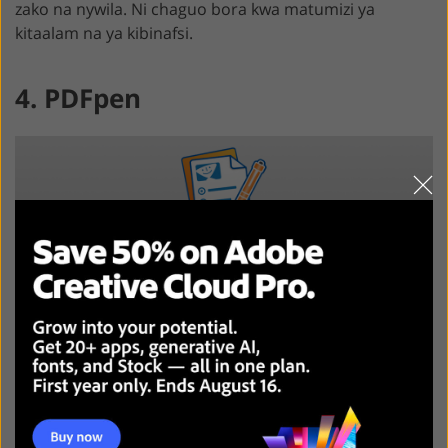
zako na nywila. Ni chaguo bora kwa matumizi ya
kitaalam na ya kibinafsi.
4. PDFpen
TUMIA PDFPEN BURE
Faida
Fomati nyingi za kuuza nje