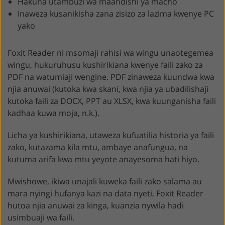
Hakuna utambuzi wa maandishi ya macho
Inaweza kusanikisha zana zisizo za lazima kwenye PC
yako
Foxit Reader ni msomaji rahisi wa wingu unaotegemea
wingu, hukuruhusu kushirikiana kwenye faili zako za
PDF na watumiaji wengine. PDF zinaweza kuundwa kwa
njia anuwai (kutoka kwa skani, kwa njia ya ubadilishaji
kutoka faili za DOCX, PPT au XLSX, kwa kuunganisha faili
kadhaa kuwa moja, n.k.).
Licha ya kushirikiana, utaweza kufuatilia historia ya faili
zako, kutazama kila mtu, ambaye anafungua, na
kutuma arifa kwa mtu yeyote anayesoma hati hiyo.
Mwishowe, ikiwa unajali kuweka faili zako salama au
mara nyingi hufanya kazi na data nyeti, Foxit Reader
hutoa njia anuwai za kinga, kuanzia nywila hadi
usimbuaji wa faili.