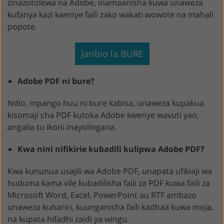
zinazotolewa na Adobe, inamaanisha kuwa unaweza
kufanya kazi kwenye faili zako wakati wowote na mahali
popote.
Jaribio la BURE
Adobe PDF ni bure?
Ndio, mpango huu ni bure kabisa, unaweza kupakua
kisomaji cha PDF kutoka Adobe kwenye wavuti yao,
angalia tu ikoni inayolingana.
Kwa nini nifikirie kubadili kulipwa Adobe PDF?
Kwa kununua usajili wa Adobe PDF, unapata ufikiaji wa
huduma kama vile kubadilisha faili za PDF kuwa faili za
Microsoft Word, Excel, PowerPoint au RTF ambazo
unaweza kuhariri, kuunganisha faili kadhaa kuwa moja,
na kupata hifadhi zaidi ya wingu.