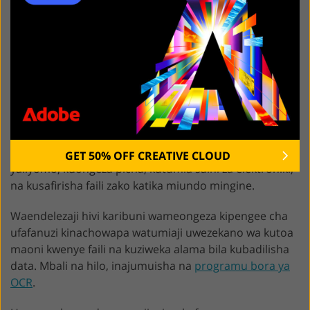
Ushirikiano wa OCR
Hasara
Chaguo za zana na aikoni hazina uwazi wa kutosha
Njia nyingine bora ya Adobe PDF bure kwa macOS
10.14 na huduma za muundo wa PDF na kushiriki.
Programu hukuruhusu kuunda fomu na meza za
GET 50% OFF CREATIVE CLOUD
yaliyomo, kuongeza picha, kutumia saini za elektroniki,
na kusafirisha faili zako katika miundo mingine.
Waendelezaji hivi karibuni wameongeza kipengee cha
ufafanuzi kinachowapa watumiaji uwezekano wa kutoa
maoni kwenye faili na kuziweka alama bila kubadilisha
data. Mbali na hilo, inajumuisha na
programu bora ya
OCR
.