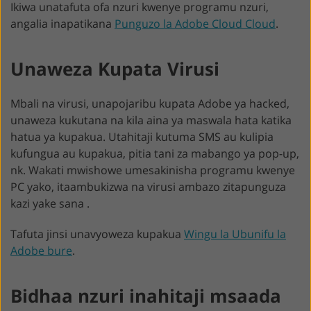
Ikiwa unatafuta ofa nzuri kwenye programu nzuri,
angalia inapatikana
Punguzo la Adobe Cloud Cloud
.
Unaweza Kupata Virusi
Mbali na virusi, unapojaribu kupata Adobe ya hacked,
unaweza kukutana na kila aina ya maswala hata katika
hatua ya kupakua. Utahitaji kutuma SMS au kulipia
kufungua au kupakua, pitia tani za mabango ya pop-up,
nk. Wakati mwishowe umesakinisha programu kwenye
PC yako, itaambukizwa na virusi ambazo zitapunguza
kazi yake sana .
Tafuta jinsi unavyoweza kupakua
Wingu la Ubunifu la
Adobe bure
.
Bidhaa nzuri inahitaji msaada