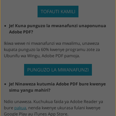
TOFAUTI KAMILI
Je! Kuna punguzo la mwanafunzi unaponunua
Adobe PDF?
Ikiwa wewe ni mwanafunzi wa mwalimu, unaweza
kupata punguzo la 60% kwenye programu zote za
Ubunifu wa Wingu, Adobe PDF pamoja.
PUNGUZO LA MWANAFUNZI
Je! Ninaweza kutumia Adobe PDF bure kwenye
simu yangu mahiri?
Ndio unaweza. Kuchukua faida ya Adobe Reader ya
bure
pakua
, nenda kwenye ukurasa fulani kwenye
Google Play au iTunes App Store.