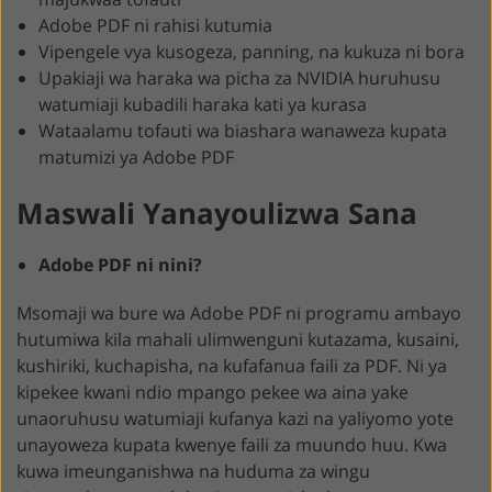
Adobe PDF ni rahisi kutumia
Vipengele vya kusogeza, panning, na kukuza ni bora
Upakiaji wa haraka wa picha za NVIDIA huruhusu
watumiaji kubadili haraka kati ya kurasa
Wataalamu tofauti wa biashara wanaweza kupata
matumizi ya Adobe PDF
Maswali Yanayoulizwa Sana
Adobe PDF ni nini?
Msomaji wa bure wa Adobe PDF ni programu ambayo
hutumiwa kila mahali ulimwenguni kutazama, kusaini,
kushiriki, kuchapisha, na kufafanua faili za PDF. Ni ya
kipekee kwani ndio mpango pekee wa aina yake
unaoruhusu watumiaji kufanya kazi na yaliyomo yote
unayoweza kupata kwenye faili za muundo huu. Kwa
kuwa imeunganishwa na huduma za wingu