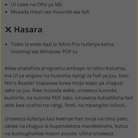
UI sawa na Ofisi ya MS
Msaada mzuri wa muundo wa faili
Hasara
Toleo la eneo kazi la Nitro Pro hufanya kama
msomaji wa Windows PDF tu
Ikiwa unatafuta programu ambayo ni rahisi kutumia,
ina UI ya angavu na huduma nyingi za hali ya juu, basi
Nitro Reader inapaswa kuwa moja wapo ya chaguzi
zako za juu. Kwa msaada wake, unaweza kuunda,
kushiriki, na kulinda PDF zako. Unaweza kubadilisha faili
zote kwa urahisi na rangi, fonti, na mpangilio tofauti.
Unaweza kufanya kazi kwenye hati moja na timu yako,
ukiwa na chaguo la kupendekeza marekebisho, kutoa
na kushughulikia maoni yoyote. Ulinzi unaweza