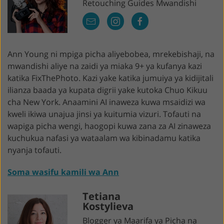
Retouching Guides Mwandishi
Ann Young ni mpiga picha aliyebobea, mrekebishaji, na
mwandishi aliye na zaidi ya miaka 9+ ya kufanya kazi
katika FixThePhoto. Kazi yake katika jumuiya ya kidijitali
ilianza baada ya kupata digrii yake kutoka Chuo Kikuu
cha New York. Anaamini AI inaweza kuwa msaidizi wa
kweli ikiwa unajua jinsi ya kuitumia vizuri. Tofauti na
wapiga picha wengi, haogopi kuwa zana za AI zinaweza
kuchukua nafasi ya wataalam wa kibinadamu katika
nyanja tofauti.
Soma wasifu kamili wa Ann
Tetiana
Kostylieva
Blogger ya Maarifa ya Picha na