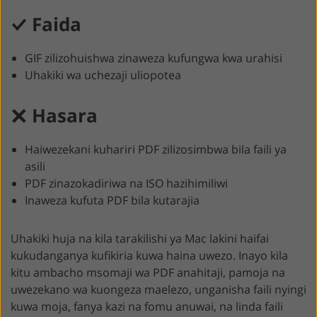
Faida
GIF zilizohuishwa zinaweza kufungwa kwa urahisi
Uhakiki wa uchezaji uliopotea
Hasara
Haiwezekani kuhariri PDF zilizosimbwa bila faili ya
asili
PDF zinazokadiriwa na ISO hazihimiliwi
Inaweza kufuta PDF bila kutarajia
Uhakiki huja na kila tarakilishi ya Mac lakini haifai
kukudanganya kufikiria kuwa haina uwezo. Inayo kila
kitu ambacho msomaji wa PDF anahitaji, pamoja na
uwezekano wa kuongeza maelezo, unganisha faili nyingi
kuwa moja, fanya kazi na fomu anuwai, na linda faili