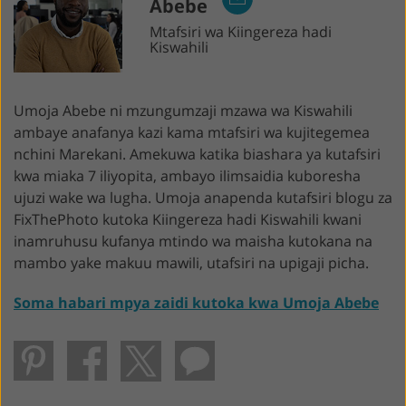
Abebe
Mtafsiri wa Kiingereza hadi
Kiswahili
Umoja Abebe ni mzungumzaji mzawa wa Kiswahili
ambaye anafanya kazi kama mtafsiri wa kujitegemea
nchini Marekani. Amekuwa katika biashara ya kutafsiri
kwa miaka 7 iliyopita, ambayo ilimsaidia kuboresha
ujuzi wake wa lugha. Umoja anapenda kutafsiri blogu za
FixThePhoto kutoka Kiingereza hadi Kiswahili kwani
inamruhusu kufanya mtindo wa maisha kutokana na
mambo yake makuu mawili, utafsiri na upigaji picha.
Soma habari mpya zaidi kutoka kwa Umoja Abebe