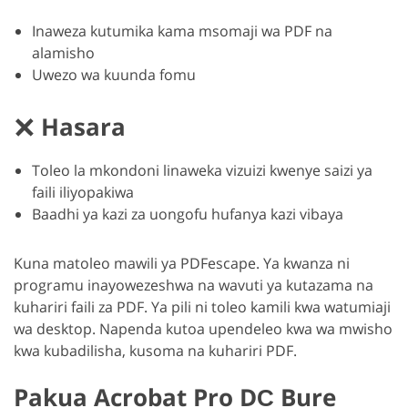
Inaweza kutumika kama msomaji wa PDF na
alamisho
Uwezo wa kuunda fomu
Hasara
Toleo la mkondoni linaweka vizuizi kwenye saizi ya
faili iliyopakiwa
Baadhi ya kazi za uongofu hufanya kazi vibaya
Kuna matoleo mawili ya PDFescape. Ya kwanza ni
programu inayowezeshwa na wavuti ya kutazama na
kuhariri faili za PDF. Ya pili ni toleo kamili kwa watumiaji
wa desktop. Napenda kutoa upendeleo kwa wa mwisho
kwa kubadilisha, kusoma na kuhariri PDF.
Pakua Acrobat Pro DС Bure