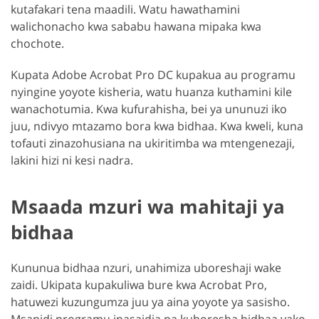
kutafakari tena maadili. Watu hawathamini
walichonacho kwa sababu hawana mipaka kwa
chochote.
Kupata Adobe Acrobat Pro DC kupakua au programu
nyingine yoyote kisheria, watu huanza kuthamini kile
wanachotumia. Kwa kufurahisha, bei ya ununuzi iko
juu, ndivyo mtazamo bora kwa bidhaa. Kwa kweli, kuna
tofauti zinazohusiana na ukiritimba wa mtengenezaji,
lakini hizi ni kesi nadra.
Msaada mzuri wa mahitaji ya
bidhaa
Kununua bidhaa nzuri, unahimiza uboreshaji wake
zaidi. Ukipata kupakuliwa bure kwa Acrobat Pro,
hatuwezi kuzungumza juu ya aina yoyote ya sasisho.