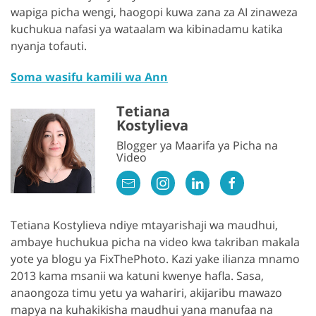
wapiga picha wengi, haogopi kuwa zana za AI zinaweza
kuchukua nafasi ya wataalam wa kibinadamu katika
nyanja tofauti.
Soma wasifu kamili wa Ann
Tetiana
Kostylieva
Blogger ya Maarifa ya Picha na
Video
Tetiana Kostylieva ndiye mtayarishaji wa maudhui,
ambaye huchukua picha na video kwa takriban makala
yote ya blogu ya FixThePhoto. Kazi yake ilianza mnamo
2013 kama msanii wa katuni kwenye hafla. Sasa,
anaongoza timu yetu ya wahariri, akijaribu mawazo
mapya na kuhakikisha maudhui yana manufaa na