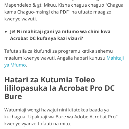
Mapendeleo & gt; Mkuu. Kisha chagua chaguo "Chagua
kama Chaguo-msingi cha PDF" na ufuate maagizo
kwenye wavuti.
Je! Ni mahitaji gani ya mfumo wa chini kwa
Acrobat DC kufanya kazi vizuri?
Tafuta sifa za kiufundi za programu katika sehemu
maalum kwenye wavuti. Angalia habari kuhusu
Mahitaji
ya Mfumo
.
Hatari za Kutumia Toleo
lililopasuka la Acrobat Pro DC
Bure
Watumiaji wengi hawajui nini kitatokea baada ya
kuchagua "Upakuaji wa Bure wa Adobe Acrobat Pro"
kwenye vyanzo tofauti na mito.