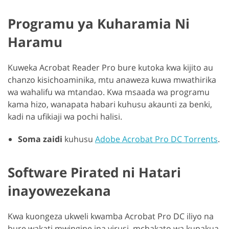
Programu ya Kuharamia Ni
Haramu
Kuweka Acrobat Reader Pro bure kutoka kwa kijito au
chanzo kisichoaminika, mtu anaweza kuwa mwathirika
wa wahalifu wa mtandao. Kwa msaada wa programu
kama hizo, wanapata habari kuhusu akaunti za benki,
kadi na ufikiaji wa pochi halisi.
Soma zaidi
kuhusu
Adobe Acrobat Pro DC Torrents
.
Software Pirated ni Hatari
inayowezekana
Kwa kuongeza ukweli kwamba Acrobat Pro DC iliyo na
bure wakati mwingine ina virusi, mchakato wa kupakua