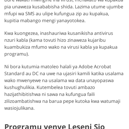
pia unaweza kusababisha shida. Lazima utume ujumbe
mfupi wa SMS au ulipe kufungua zip au kupakua,
kupitia mabango mengi yanayotokea.
Kwa kuongezea, inashauriwa kusanikisha antivirus
nzuri kabla (kama tovuti hizo zinaweza kujaribu
kuambukiza mfumo wako na virusi kabla ya kupakua
programu).
Ni bora kutumia matoleo halali ya Adobe Acrobat
Standard au DC na uwe na ujasiri kamili katika usalama
wako mwenyewe na usalama wa data unayopaswa
kushughulikia. Kutembelea tovuti ambazo
hazijathibitishwa ni sawa na kufungua faili
zilizoambatishwa na barua pepe kutoka kwa watumaji
wasiojulikana.
Programu yenye Leseni Sio