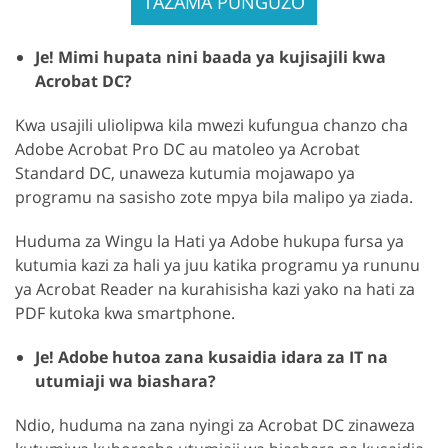
TAZAMA PUNGUZO
Je! Mimi hupata nini baada ya kujisajili kwa
Acrobat DC?
Kwa usajili uliolipwa kila mwezi kufungua chanzo cha
Adobe Acrobat Pro DC au matoleo ya Acrobat
Standard DC, unaweza kutumia mojawapo ya
programu na sasisho zote mpya bila malipo ya ziada.
Huduma za Wingu la Hati ya Adobe hukupa fursa ya
kutumia kazi za hali ya juu katika programu ya rununu
ya Acrobat Reader na kurahisisha kazi yako na hati za
PDF kutoka kwa smartphone.
Je! Adobe hutoa zana kusaidia idara za IT na
utumiaji wa biashara?
Ndio, huduma na zana nyingi za Acrobat DC zinaweza