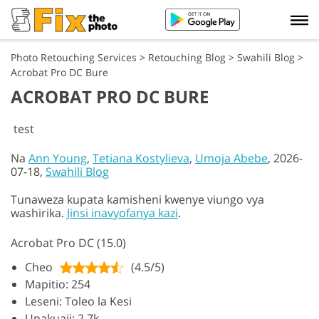
Photo Retouching Services
>
Retouching Blog
>
Swahili Blog
>
Acrobat Pro DC Bure
ACROBAT PRO DC BURE
test
Na
Ann Young
,
Tetiana Kostylieva
,
Umoja Abebe
, 2026-
07-18,
Swahili Blog
Tunaweza kupata kamisheni kwenye viungo vya
washirika.
Jinsi inavyofanya kazi
.
Acrobat Pro DC (15.0)
Cheo
(4.5/5)
Mapitio: 254
Leseni: Toleo la Kesi
Upakuaji: 2.7k