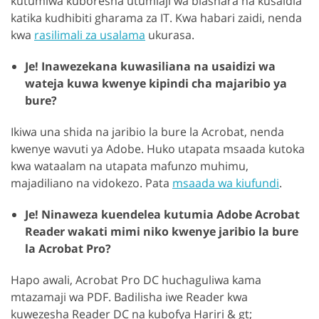
kutumiwa kuboresha utumiaji wa biashara na kusaidia
katika kudhibiti gharama za IT. Kwa habari zaidi, nenda
kwa
rasilimali za usalama
ukurasa.
Je! Inawezekana kuwasiliana na usaidizi wa
wateja kuwa kwenye kipindi cha majaribio ya
bure?
Ikiwa una shida na jaribio la bure la Acrobat, nenda
kwenye wavuti ya Adobe. Huko utapata msaada kutoka
kwa wataalam na utapata mafunzo muhimu,
majadiliano na vidokezo. Pata
msaada wa kiufundi
.
Je! Ninaweza kuendelea kutumia Adobe Acrobat
Reader wakati mimi niko kwenye jaribio la bure
la Acrobat Pro?
Hapo awali, Acrobat Pro DC huchaguliwa kama
mtazamaji wa PDF. Badilisha iwe Reader kwa
kuwezesha Reader DC na kubofya Hariri & gt;