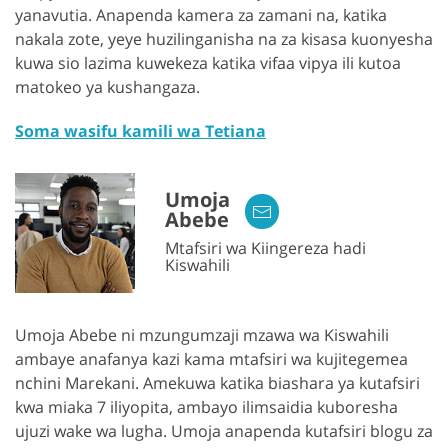
yanavutia. Anapenda kamera za zamani na, katika
nakala zote, yeye huzilinganisha na za kisasa kuonyesha
kuwa sio lazima kuwekeza katika vifaa vipya ili kutoa
matokeo ya kushangaza.
Soma wasifu kamili wa Tetiana
Umoja
Abebe
Mtafsiri wa Kiingereza hadi
Kiswahili
Umoja Abebe ni mzungumzaji mzawa wa Kiswahili
ambaye anafanya kazi kama mtafsiri wa kujitegemea
nchini Marekani. Amekuwa katika biashara ya kutafsiri
kwa miaka 7 iliyopita, ambayo ilimsaidia kuboresha
ujuzi wake wa lugha. Umoja anapenda kutafsiri blogu za