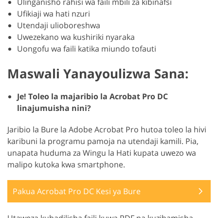
Ulinganisho rahisi wa faili mbili za kibinafsi
Ufikiaji wa hati nzuri
Utendaji ulioboreshwa
Uwezekano wa kushiriki nyaraka
Uongofu wa faili katika miundo tofauti
Maswali Yanayoulizwa Sana:
Je! Toleo la majaribio la Acrobat Pro DC
linajumuisha nini?
Jaribio la Bure la Adobe Acrobat Pro hutoa toleo la hivi
karibuni la programu pamoja na utendaji kamili. Pia,
unapata huduma za Wingu la Hati kupata uwezo wa
malipo kutoka kwa smartphone.
Pakua Acrobat Pro DC Kesi ya Bure