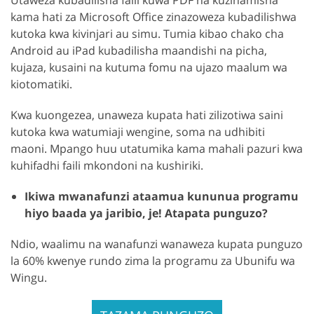
Utaweza kubadilisha faili kuwa PDF na kuzihamisha
kama hati za Microsoft Office zinazoweza kubadilishwa
kutoka kwa kivinjari au simu. Tumia kibao chako cha
Android au iPad kubadilisha maandishi na picha,
kujaza, kusaini na kutuma fomu na ujazo maalum wa
kiotomatiki.
Kwa kuongezea, unaweza kupata hati zilizotiwa saini
kutoka kwa watumiaji wengine, soma na udhibiti
maoni. Mpango huu utatumika kama mahali pazuri kwa
kuhifadhi faili mkondoni na kushiriki.
Ikiwa mwanafunzi ataamua kununua programu
hiyo baada ya jaribio, je! Atapata punguzo?
Ndio, waalimu na wanafunzi wanaweza kupata punguzo
la 60% kwenye rundo zima la programu za Ubunifu wa
Wingu.