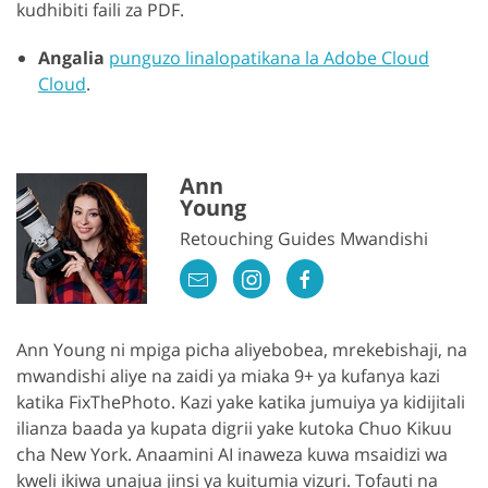
kudhibiti faili za PDF.
Angalia
punguzo linalopatikana la Adobe Cloud
Cloud
.
Ann
Young
Retouching Guides Mwandishi
Ann Young ni mpiga picha aliyebobea, mrekebishaji, na
mwandishi aliye na zaidi ya miaka 9+ ya kufanya kazi
katika FixThePhoto. Kazi yake katika jumuiya ya kidijitali
ilianza baada ya kupata digrii yake kutoka Chuo Kikuu
cha New York. Anaamini AI inaweza kuwa msaidizi wa
kweli ikiwa unajua jinsi ya kuitumia vizuri. Tofauti na