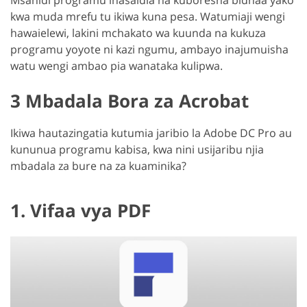
Msanidi programu inasaidia na kuboresha bidhaa yako
kwa muda mrefu tu ikiwa kuna pesa. Watumiaji wengi
hawaielewi, lakini mchakato wa kuunda na kukuza
programu yoyote ni kazi ngumu, ambayo inajumuisha
watu wengi ambao pia wanataka kulipwa.
3 Mbadala Bora za Acrobat
Ikiwa hautazingatia kutumia jaribio la Adobe DC Pro au
kununua programu kabisa, kwa nini usijaribu njia
mbadala za bure na za kuaminika?
1. Vifaa vya PDF