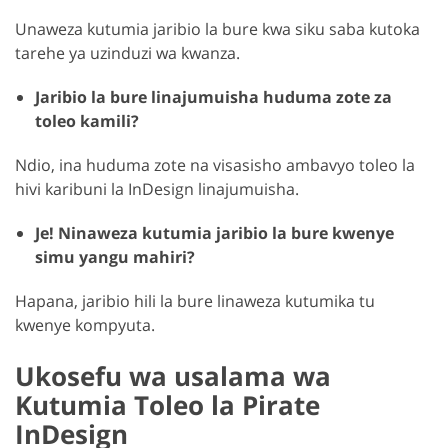
Unaweza kutumia jaribio la bure kwa siku saba kutoka
tarehe ya uzinduzi wa kwanza.
Jaribio la bure linajumuisha huduma zote za
toleo kamili?
Ndio, ina huduma zote na visasisho ambavyo toleo la
hivi karibuni la InDesign linajumuisha.
Je! Ninaweza kutumia jaribio la bure kwenye
simu yangu mahiri?
Hapana, jaribio hili la bure linaweza kutumika tu
kwenye kompyuta.
Ukosefu wa usalama wa
Kutumia Toleo la Pirate
InDesign