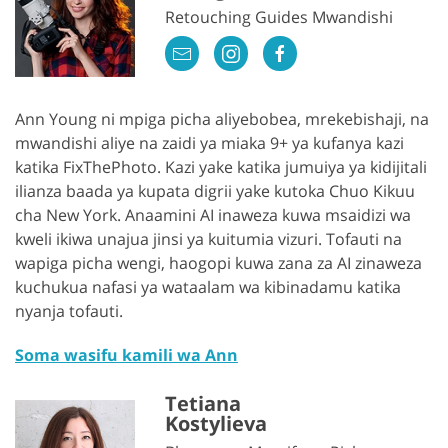
Retouching Guides Mwandishi
Ann Young ni mpiga picha aliyebobea, mrekebishaji, na
mwandishi aliye na zaidi ya miaka 9+ ya kufanya kazi
katika FixThePhoto. Kazi yake katika jumuiya ya kidijitali
ilianza baada ya kupata digrii yake kutoka Chuo Kikuu
cha New York. Anaamini AI inaweza kuwa msaidizi wa
kweli ikiwa unajua jinsi ya kuitumia vizuri. Tofauti na
wapiga picha wengi, haogopi kuwa zana za AI zinaweza
kuchukua nafasi ya wataalam wa kibinadamu katika
nyanja tofauti.
Soma wasifu kamili wa Ann
Tetiana
Kostylieva