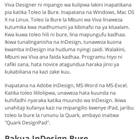
Viva Designer ni mpango wa kulipwa lakini inapatikana
pia katika Toleo la Bure. Inapatana na Windows, Mac OS
X na Linux. Toleo la Bure la Mbuni wa Viva linaweza
kutumika kwa madhumuni ya kibinafsi na ya kitaalam.
Kwa kuwa toleo hili ni bure, lina mapungufu kadhaa.
Ikiwa tunalinganisha na InDesign, tunaweza kuona
kwamba InDesign ina huduma nyingi zaidi. Walakini,
Mbuni wa Viva ana faida kadhaa. Programu hiyo ni
rafiki sana, hata novice atagundua haraka jinsi ya
kukabiliana na kazi zake kuu.
Inapatana na Adobe InDesign, MS-Word na MS-Excel.
Katika toleo lililolipwa, unaweza hata kuunda na
kuhifadhi nyaraka katika muundo wa InDesign. Ikiwa
unahitaji kufanya kazi na mipangilio kwenye iPad, jaribu
toleo la bure la rununu la Quark, ambayo inaitwa
"Quark DesignPad".
Pakua InDesign Bure