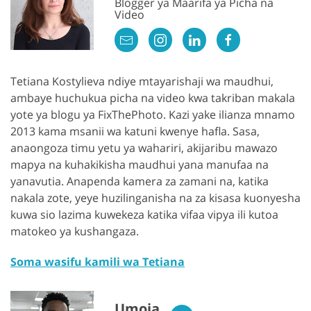
Blogger ya Maarifa ya Picha na
Video
Tetiana Kostylieva ndiye mtayarishaji wa maudhui,
ambaye huchukua picha na video kwa takriban makala
yote ya blogu ya FixThePhoto. Kazi yake ilianza mnamo
2013 kama msanii wa katuni kwenye hafla. Sasa,
anaongoza timu yetu ya wahariri, akijaribu mawazo
mapya na kuhakikisha maudhui yana manufaa na
yanavutia. Anapenda kamera za zamani na, katika
nakala zote, yeye huzilinganisha na za kisasa kuonyesha
kuwa sio lazima kuwekeza katika vifaa vipya ili kutoa
matokeo ya kushangaza.
Soma wasifu kamili wa Tetiana
Umoja