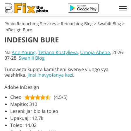
Photo Retouching Services
>
Retouching Blog
>
Swahili Blog
>
InDesign Bure
INDESIGN BURE
Na
Ann Young
,
Tetiana Kostylieva
,
Umoja Abebe
, 2026-
07-28,
Swahili Blog
Tunaweza kupata kamisheni kwenye viungo vya
washirika.
Jinsi inavyofanya kazi
.
Adobe InDesign
Cheo
(4.5/5)
Mapitio: 310
Leseni: Jaribio la toleo
Upakuaji: 12.7k
Toleo: 14.02