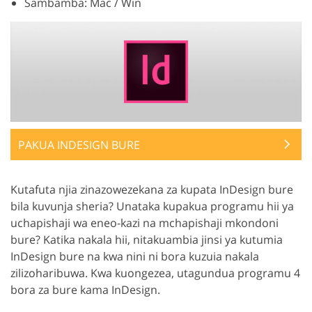
Sambamba: Mac / Win
PAKUA INDESIGN BURE
Kutafuta njia zinazowezekana za kupata InDesign bure
bila kuvunja sheria? Unataka kupakua programu hii ya
uchapishaji wa eneo-kazi na mchapishaji mkondoni
bure? Katika nakala hii, nitakuambia jinsi ya kutumia
InDesign bure na kwa nini ni bora kuzuia nakala
zilizoharibuwa. Kwa kuongezea, utagundua programu 4
bora za bure kama InDesign.