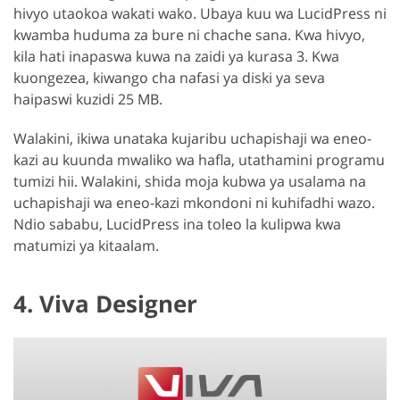
hivyo utaokoa wakati wako. Ubaya kuu wa LucidPress ni
kwamba huduma za bure ni chache sana. Kwa hivyo,
kila hati inapaswa kuwa na zaidi ya kurasa 3. Kwa
kuongezea, kiwango cha nafasi ya diski ya seva
haipaswi kuzidi 25 MB.
Walakini, ikiwa unataka kujaribu uchapishaji wa eneo-
kazi au kuunda mwaliko wa hafla, utathamini programu
tumizi hii. Walakini, shida moja kubwa ya usalama na
uchapishaji wa eneo-kazi mkondoni ni kuhifadhi wazo.
Ndio sababu, LucidPress ina toleo la kulipwa kwa
matumizi ya kitaalam.
4. Viva Designer