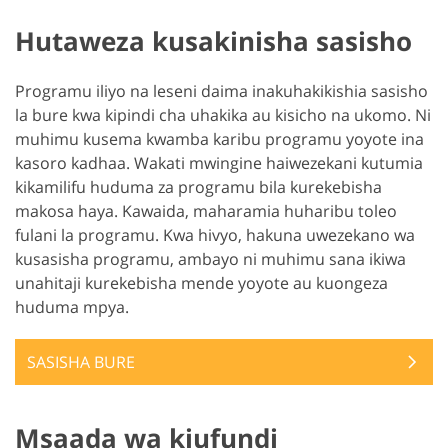
Hutaweza kusakinisha sasisho
Programu iliyo na leseni daima inakuhakikishia sasisho
la bure kwa kipindi cha uhakika au kisicho na ukomo. Ni
muhimu kusema kwamba karibu programu yoyote ina
kasoro kadhaa. Wakati mwingine haiwezekani kutumia
kikamilifu huduma za programu bila kurekebisha
makosa haya. Kawaida, maharamia huharibu toleo
fulani la programu. Kwa hivyo, hakuna uwezekano wa
kusasisha programu, ambayo ni muhimu sana ikiwa
unahitaji kurekebisha mende yoyote au kuongeza
huduma mpya.
SASISHA BURE
Msaada wa kiufundi