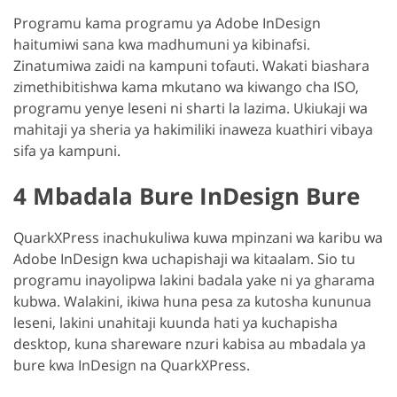
Programu kama programu ya Adobe InDesign
haitumiwi sana kwa madhumuni ya kibinafsi.
Zinatumiwa zaidi na kampuni tofauti. Wakati biashara
zimethibitishwa kama mkutano wa kiwango cha ISO,
programu yenye leseni ni sharti la lazima. Ukiukaji wa
mahitaji ya sheria ya hakimiliki inaweza kuathiri vibaya
sifa ya kampuni.
4 Mbadala Bure InDesign Bure
QuarkXPress inachukuliwa kuwa mpinzani wa karibu wa
Adobe InDesign kwa uchapishaji wa kitaalam. Sio tu
programu inayolipwa lakini badala yake ni ya gharama
kubwa. Walakini, ikiwa huna pesa za kutosha kununua
leseni, lakini unahitaji kuunda hati ya kuchapisha
desktop, kuna shareware nzuri kabisa au mbadala ya
bure kwa InDesign na QuarkXPress.