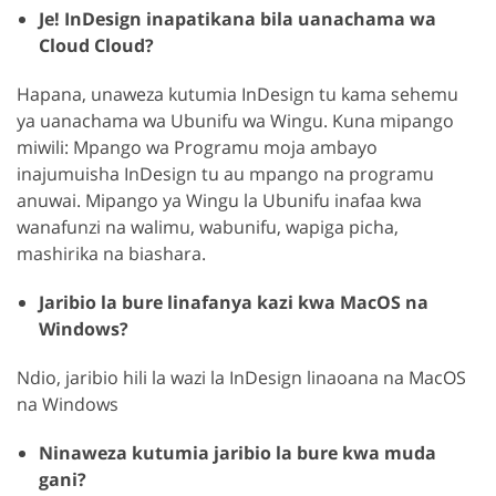
Je! InDesign inapatikana bila uanachama wa
Cloud Cloud?
Hapana, unaweza kutumia InDesign tu kama sehemu
ya uanachama wa Ubunifu wa Wingu. Kuna mipango
miwili: Mpango wa Programu moja ambayo
inajumuisha InDesign tu au mpango na programu
anuwai. Mipango ya Wingu la Ubunifu inafaa kwa
wanafunzi na walimu, wabunifu, wapiga picha,
mashirika na biashara.
Jaribio la bure linafanya kazi kwa MacOS na
Windows?
Ndio, jaribio hili la wazi la InDesign linaoana na MacOS
na Windows
Ninaweza kutumia jaribio la bure kwa muda
gani?