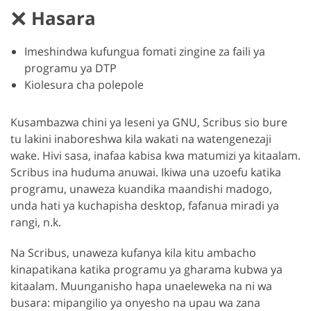
Hasara
Imeshindwa kufungua fomati zingine za faili ya
programu ya DTP
Kiolesura cha polepole
Kusambazwa chini ya leseni ya GNU, Scribus sio bure
tu lakini inaboreshwa kila wakati na watengenezaji
wake. Hivi sasa, inafaa kabisa kwa matumizi ya kitaalam.
Scribus ina huduma anuwai. Ikiwa una uzoefu katika
programu, unaweza kuandika maandishi madogo,
unda hati ya kuchapisha desktop, fafanua miradi ya
rangi, n.k.
Na Scribus, unaweza kufanya kila kitu ambacho
kinapatikana katika programu ya gharama kubwa ya
kitaalam. Muunganisho hapa unaeleweka na ni wa
busara: mipangilio ya onyesho na upau wa zana