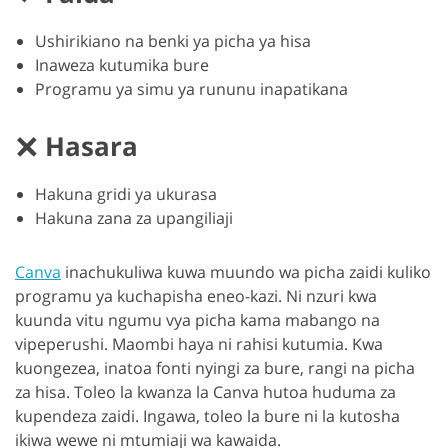
Ushirikiano na benki ya picha ya hisa
Inaweza kutumika bure
Programu ya simu ya rununu inapatikana
Hasara
Hakuna gridi ya ukurasa
Hakuna zana za upangiliaji
Canva
inachukuliwa kuwa muundo wa picha zaidi kuliko
programu ya kuchapisha eneo-kazi. Ni nzuri kwa
kuunda vitu ngumu vya picha kama mabango na
vipeperushi. Maombi haya ni rahisi kutumia. Kwa
kuongezea, inatoa fonti nyingi za bure, rangi na picha
za hisa. Toleo la kwanza la Canva hutoa huduma za
kupendeza zaidi. Ingawa, toleo la bure ni la kutosha
ikiwa wewe ni mtumiaji wa kawaida.