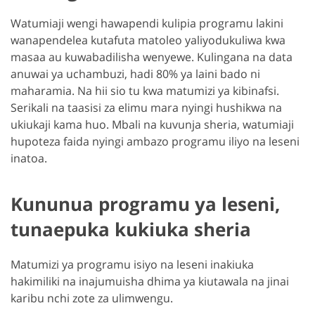
Watumiaji wengi hawapendi kulipia programu lakini
wanapendelea kutafuta matoleo yaliyodukuliwa kwa
masaa au kuwabadilisha wenyewe. Kulingana na data
anuwai ya uchambuzi, hadi 80% ya laini bado ni
maharamia. Na hii sio tu kwa matumizi ya kibinafsi.
Serikali na taasisi za elimu mara nyingi hushikwa na
ukiukaji kama huo. Mbali na kuvunja sheria, watumiaji
hupoteza faida nyingi ambazo programu iliyo na leseni
inatoa.
Kununua programu ya leseni,
tunaepuka kukiuka sheria
Matumizi ya programu isiyo na leseni inakiuka
hakimiliki na inajumuisha dhima ya kiutawala na jinai
karibu nchi zote za ulimwengu.