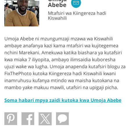
Abebe
Mtafsiri wa Kiingereza hadi
Kiswahili
Umoja Abebe ni mzungumzaji mzawa wa Kiswahili
ambaye anafanya kazi kama mtafsiri wa kujitegemea
nchini Marekani. Amekuwa katika biashara ya kutafsiri
kwa miaka 7 iliyopita, ambayo ilimsaidia kuboresha
ujuzi wake wa lugha. Umoja anapenda kutafsiri blogu za
FixThePhoto kutoka Kiingereza hadi Kiswahili kwani
inamruhusu kufanya mtindo wa maisha kutokana na
mambo yake makuu mawili, utafsiri na upigaji picha.
Soma habari mpya zaidi kutoka kwa Umoja Abebe