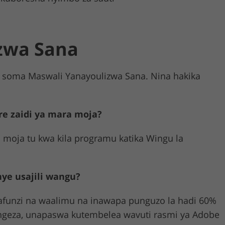
zwa Sana
i soma Maswali Yanayoulizwa Sana. Nina hakika
re zaidi ya mara moja?
a moja tu kwa kila programu katika Wingu la
ye usajili wangu?
afunzi na waalimu na inawapa punguzo la hadi 60%
geza, unapaswa kutembelea wavuti rasmi ya Adobe