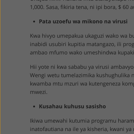
1,000. Sasa, fikiria tena, ni ipi bora, $ 60 
Pata uzoefu wa mikono na virusi
Kwa hivyo umepakua ukaguzi wako wa bure
inabidi usubiri kupitia matangazo, ili pr
ambao mfumo wako umeshindwa kupaki
Hii yote ni kwa sababu ya virusi ambavy
Wengi wetu tumelazimika kushughulika n
kwamba mtu mzuri wa kutengeneza kompyu
mwezi.
Kusahau kuhusu sasisho
Ikiwa umewahi kutumia programu haramu,
inatofautiana na ile ya kisheria, kwani y