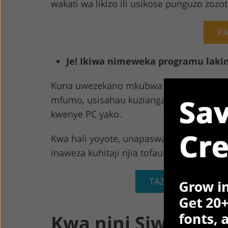
wakati wa likizo ili usikose punguzo zozo
P
Je! Ikiwa nimeweka programu lakin
Kuna uwezekano mkubwa kwamba PC yako 
mfumo, usisahau kuziangalia. Inaweza pi
kwenye PC yako.
Kwa hali yoyote, unapaswa kuwasiliana n
inaweza kuhitaji njia tofauti.
TAZAMA ADOBE A
Kwa nini Siwezi K