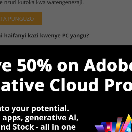
te nzuri kutoka kwa watengenezaji.
ATA PUNGUZO
i haifanyi kazi kwenye PC yangu?
haikidhi mahitaji ya kiwango cha chini cha
a kushikamana na zisizo (virusi) ambazo unayo
a msaada na uwasiliane nao kwa sababu kila kesi
UDITION MAHITAJI YA MFUMO
utumia Upimaji wa Adobe