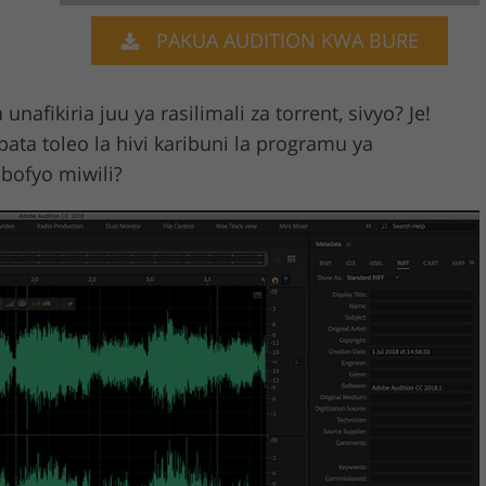
PAKUA AUDITION KWA BURE
Video Editing S
ry Photo Editing
AI Training Data
afikiria juu ya rasilimali za torrent, sivyo? Je!
pata toleo la hivi karibuni la programu ya
ibofyo miwili?