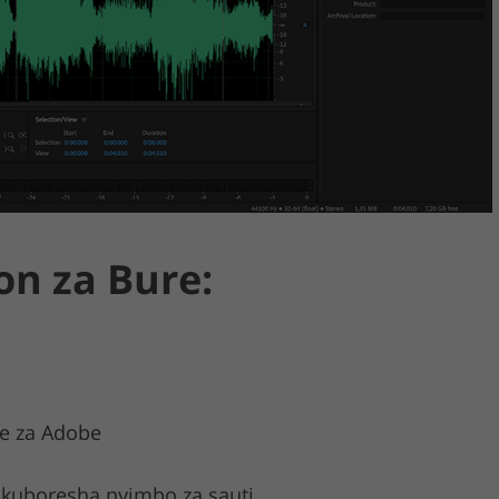
on za Bure:
ne za Adobe
 kuboresha nyimbo za sauti