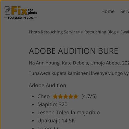
Home
Ser
FOUNDED IN 2003
Lightroom
P
Photo Retouching Services
>
Retouching Blog
>
Swah
Lightroom Presets
Photosho
ADOBE AUDITION BURE
Entire LR Preset
Photosho
Portrait Retouching
Bod
Collections
Na
Ann Young
,
Kate Debela
,
Umoja Abebe
, 20
Photosho
Best Deal Presets
Photosho
Tunaweza kupata kamisheni kwenye viungo vy
Mobile Collection
Entire Ps
Adobe Audition
Collectio
Entire Ps
AI Gene
Cheo
(4.7/5)
Wedding Photo Editing
Bundles
Mapitio: 320
Leseni: Toleo la majaribio
Upakuaji: 14.5K
Toleo: CC