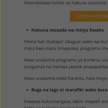
litaondolewa milele na hakuna visasisho 
SASISHA ADOB
Hakuna msaada wa mteja kwako
Fikiria hali ifuatayo: Ukaguzi wako wa b
mara kwa mara zimepotea, programu ime
Ikiwa unatumia programu ya kisheria, u
zungumza na meneja yeyote anayepatikan
Ikiwa unatumia toleo haramu, hata hivyo, 
Bugs na lags ni marafiki wako bora
Inaweza kukushangaza, lakini mtapeli a
kabla ya kuipakia kwenye kijito.