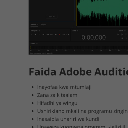
Faida Adobe Auditi
Inayofaa kwa mtumiaji
Zana za kitaalam
Hifadhi ya wingu
Ushirikiano mkali na programu zingi
Inasaidia uhariri wa kundi
Unaweza kuongeza programu-jalizi ili