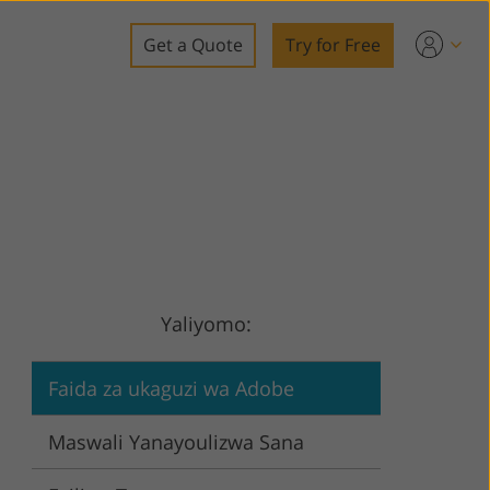
Get a Quote
Try for Free
o
o Editing
ys
o Editing
Yaliyomo:
ation
Faida za ukaguzi wa Adobe
Maswali Yanayoulizwa Sana