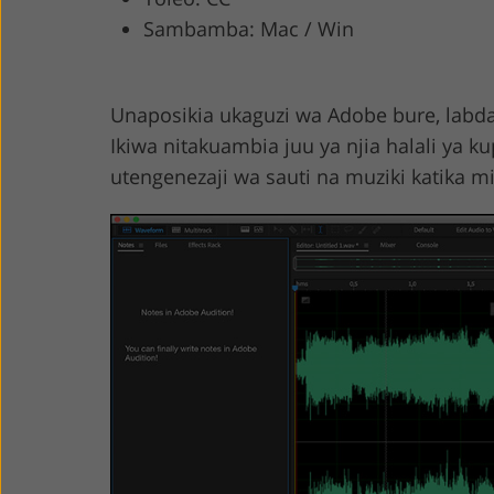
Sambamba: Mac / Win
Product Photo Editing
Jewelle
Unaposikia ukaguzi wa Adobe bure, labda un
Ikiwa nitakuambia juu ya njia halali ya ku
utengenezaji wa sauti na muziki katika m