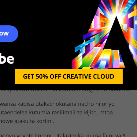
fa?
kama hili, kwani itakuokoa pesa zote. Ninaamini kuwa
aalam ni jambo kubwa, ingawa watu wengi
p; T, Cablevision, Comcast na Time Warner
GET 50% OFF CREATIVE CLOUD
ambazaji haramu wa kazi yenye hakimiliki.
 walivyokuwa wakitumia kutumia programu haramu.
kwanza kabisa utakachokutana nacho ni onyo
utaendelea kutumia rasilimali za kijito, mtoa
we atakuita kortini.
yo yoyote kortini, utalazimika kulipa faini ya $