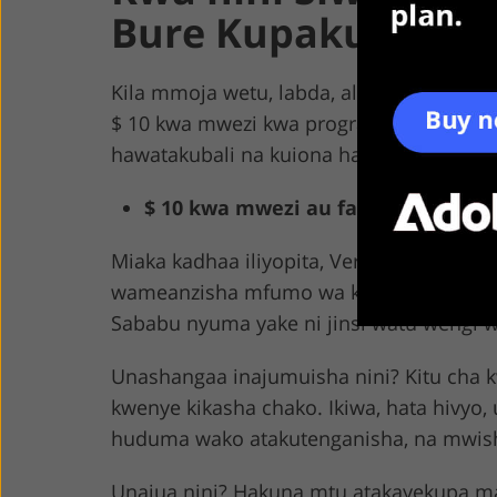
Bure Kupakua na U
Kila mmoja wetu, labda, alijiuliza swali 
$ 10 kwa mwezi kwa programu hii ya kit
hawatakubali na kuiona haikubaliki.
$ 10 kwa mwezi au faini ya $ 1,000?
Miaka kadhaa iliyopita, Verizon, AT & am
wameanzisha mfumo wa kupambana na us
Sababu nyuma yake ni jinsi watu wengi
Unashangaa inajumuisha nini? Kitu cha 
kwenye kikasha chako. Ikiwa, hata hivyo, 
huduma wako atakutenganisha, na mwisho
Unajua nini? Hakuna mtu atakayekupa maon