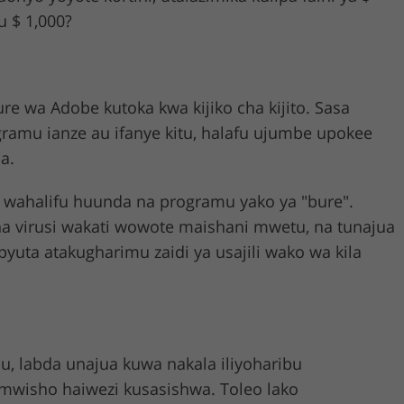
au $ 1,000?
 wa Adobe kutoka kwa kijiko cha kijito. Sasa
ogramu ianze au ifanye kitu, halafu ujumbe upokee
a.
o wahalifu huunda na programu yako ya "bure".
a virusi wakati wowote maishani mwetu, na tunajua
ta atakugharimu zaidi ya usajili wako wa kila
 labda unajua kuwa nakala iliyoharibu
a mwisho haiwezi kusasishwa. Toleo lako