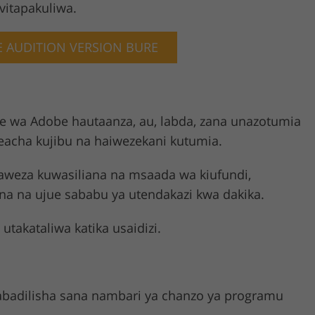
vitapakuliwa.
E AUDITION VERSION BURE
ure wa Adobe hautaanza, au, labda, zana unazotumia
acha kujibu na haiwezekani kutumia.
naweza kuwasiliana na msaada wa kiufundi,
a na ujue sababu ya utendakazi kwa dakika.
utakataliwa katika usaidizi.
nabadilisha sana nambari ya chanzo ya programu