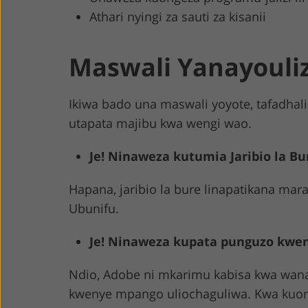
Athari nyingi za sauti za kisanii
Maswali Yanayouli
Ikiwa bado una maswali yoyote, tafadhal
utapata majibu kwa wengi wao.
Je! Ninaweza kutumia Jaribio la Bu
Hapana, jaribio la bure linapatikana mar
Ubunifu.
Je! Ninaweza kupata punguzo kwen
Ndio, Adobe ni mkarimu kabisa kwa wan
kwenye mpango uliochaguliwa. Kwa kuon