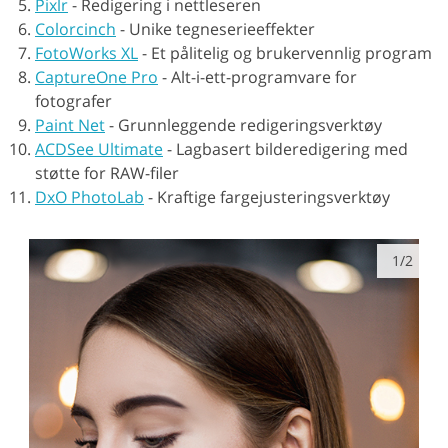
Pixlr
-
Redigering i nettleseren
Colorcinch
-
Unike tegneserieeffekter
FotoWorks XL
-
Et pålitelig og brukervennlig program
CaptureOne Pro
-
Alt-i-ett-programvare for
fotografer
Paint Net
-
Grunnleggende redigeringsverktøy
ACDSee Ultimate
-
Lagbasert bilderedigering med
støtte for RAW-filer
DxO PhotoLab
-
Kraftige fargejusteringsverktøy
1/2