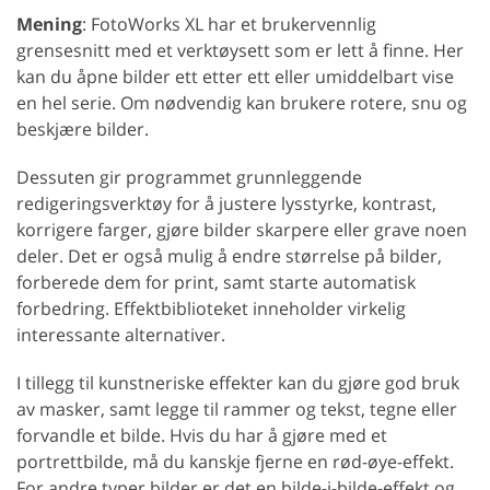
Mening
: FotoWorks XL har et brukervennlig
grensesnitt med et verktøysett som er lett å finne. Her
kan du åpne bilder ett etter ett eller umiddelbart vise
en hel serie. Om nødvendig kan brukere rotere, snu og
beskjære bilder.
Dessuten gir programmet grunnleggende
redigeringsverktøy for å justere lysstyrke, kontrast,
korrigere farger, gjøre bilder skarpere eller grave noen
deler. Det er også mulig å endre størrelse på bilder,
forberede dem for print, samt starte automatisk
forbedring. Effektbiblioteket inneholder virkelig
interessante alternativer.
I tillegg til kunstneriske effekter kan du gjøre god bruk
av masker, samt legge til rammer og tekst, tegne eller
forvandle et bilde. Hvis du har å gjøre med et
portrettbilde, må du kanskje fjerne en rød-øye-effekt.
For andre typer bilder er det en bilde-i-bilde-effekt og