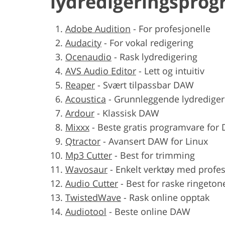
lydredigeringspro
Adobe Audition
-
For profesjonelle
Audacity
-
For vokal redigering
Ocenaudio
-
Rask lydredigering
AVS Audio Editor
-
Lett og intuitiv
Reaper
-
Svært tilpassbar DAW
Acoustica
-
Grunnleggende lydrediger
Ardour
-
Klassisk DAW
Mixxx
-
Beste gratis programvare for 
Qtractor
-
Avansert DAW for Linux
Mp3 Cutter
-
Best for trimming
Wavosaur
-
Enkelt verktøy med profes
Audio Cutter
-
Best for raske ringeton
TwistedWave
-
Rask online opptak
Audiotool
-
Beste online DAW