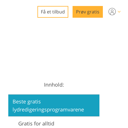
Få et tilbud
Prøv gratis
eo
ring
edigering
e
gg
Innhold:
rering
Beste gratis
lydredigeringsprogramvarene
Gratis for alltid