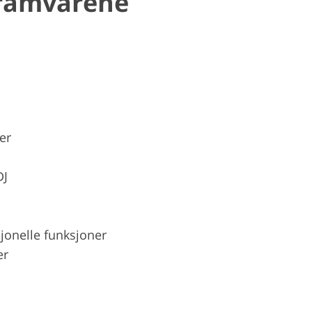
gramvarene
er
DJ
jonelle funksjoner
er