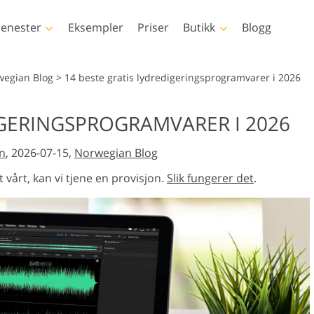
jenester
Eksempler
Priser
Butikk
Blogg
hotoshop
Templates
Vid
wegian Blog
>
14 beste gratis lydredigeringsprogramvarer i 2026
op-handlinger
Alle malene
LUT-er for
IGERINGSPROGRAMVARER I 2026
videoredige
op-børster
Markedsføringsmaler
ppsretusjering
Nyfødt fotoredigering
Eiendomsfotor
Profesjonell
n
, 2026-07-15,
Norwegian Blog
op-overlegg
Valentinsdagskort
videooverle
p-teksturer
Bryllupsinvitasjoner
 vårt, kan vi tjene en provisjon.
Slik fungerer det
.
Actions-
Invitasjon til
ene
barneselskap
Overlays-bunter
rerte modeller for
Fotomanipulering
Foto restau
klær