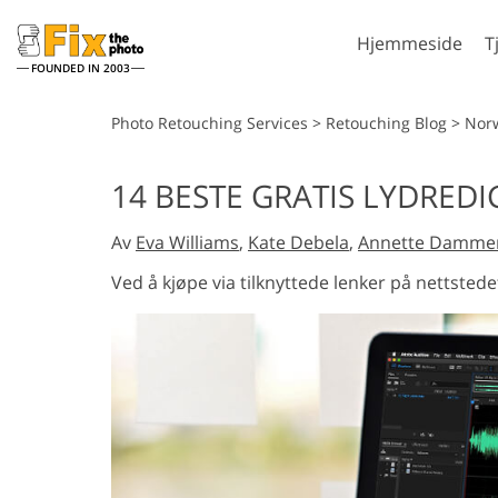
Hjemmeside
T
FOUNDED IN 2003
Lightroom
P
Photo Retouching Services
>
Retouching Blog
>
Nor
Lightroom
Photosh
14 BESTE GRATIS LYDRED
forhåndsinnstillinger
Photosh
Portrettretusjering
Kro
LR forhåndsinnstilte
Av
Eva Williams
,
Kate Debela
,
Annette Damme
Photosh
samlinger
Photosho
Ved å kjøpe via tilknyttede lenker på nettstedet
Beste avtale
Hele Ps 
forhåndsinnstillinger
samling
Mobile
Hele Ps 
forhåndsinnstillinger
Redigering av
AI-gene
bryllupsbilder