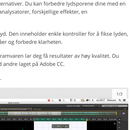
ternativer. Du kan forbedre lydsporene dine med en
alysatorer, forskjellige effekter, en
yd. Den inneholder enkle kontroller for å fikse lyden,
våer og forbedre klarheten.
amvaren lar deg få resultater av høy kvalitet. Du
d andre laget på Adobe CC.
.
1/3