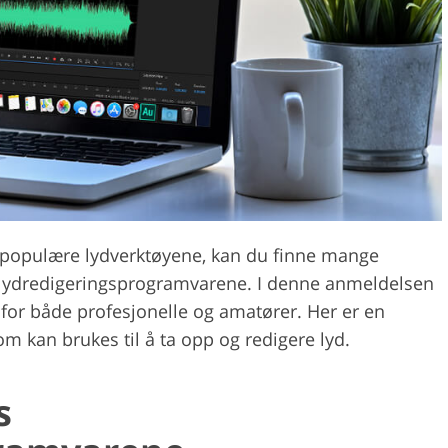
Videoredigering
ring av smykkefoto
AI-treningsdata
 populære lydverktøyene, kan du finne mange
is lydredigeringsprogramvarene. I denne anmeldelsen
r for både profesjonelle og amatører. Her er en
m kan brukes til å ta opp og redigere lyd.
s