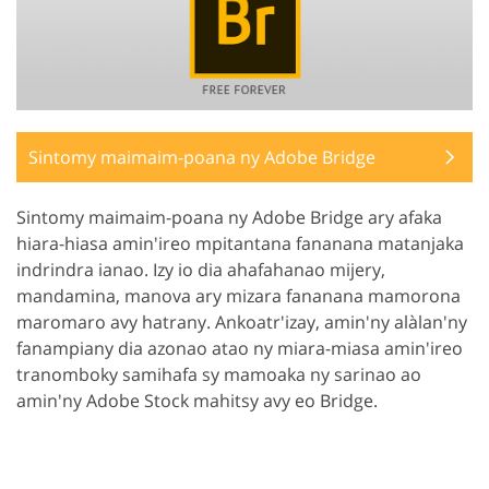
Sintomy maimaim-poana ny Adobe Bridge
Sintomy maimaim-poana ny Adobe Bridge ary afaka
hiara-hiasa amin'ireo mpitantana fananana matanjaka
indrindra ianao. Izy io dia ahafahanao mijery,
mandamina, manova ary mizara fananana mamorona
maromaro avy hatrany. Ankoatr'izay, amin'ny alàlan'ny
fanampiany dia azonao atao ny miara-miasa amin'ireo
tranomboky samihafa sy mamoaka ny sarinao ao
amin'ny Adobe Stock mahitsy avy eo Bridge.