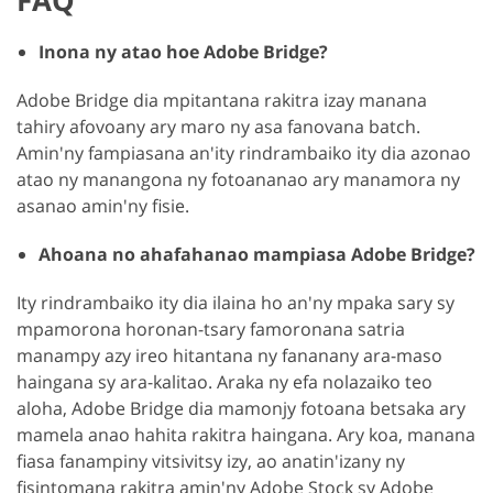
FAQ
Inona ny atao hoe Adobe Bridge?
Adobe Bridge dia mpitantana rakitra izay manana
tahiry afovoany ary maro ny asa fanovana batch.
Amin'ny fampiasana an'ity rindrambaiko ity dia azonao
atao ny manangona ny fotoananao ary manamora ny
asanao amin'ny fisie.
Ahoana no ahafahanao mampiasa Adobe Bridge?
Ity rindrambaiko ity dia ilaina ho an'ny mpaka sary sy
mpamorona horonan-tsary famoronana satria
manampy azy ireo hitantana ny fananany ara-maso
haingana sy ara-kalitao. Araka ny efa nolazaiko teo
aloha, Adobe Bridge dia mamonjy fotoana betsaka ary
mamela anao hahita rakitra haingana. Ary koa, manana
fiasa fanampiny vitsivitsy izy, ao anatin'izany ny
fisintomana rakitra amin'ny Adobe Stock sy Adobe