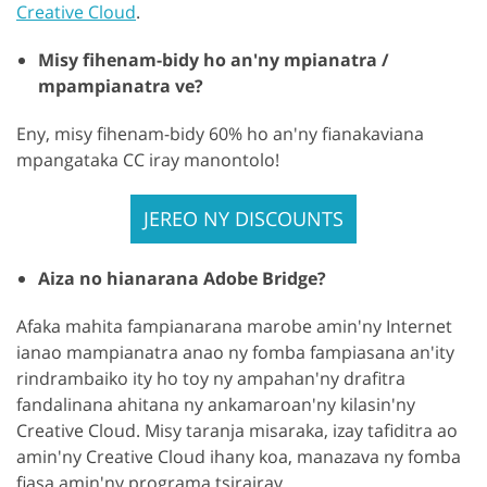
Creative Cloud
.
Misy fihenam-bidy ho an'ny mpianatra /
mpampianatra ve?
Eny, misy fihenam-bidy 60% ho an'ny fianakaviana
mpangataka CC iray manontolo!
JEREO NY DISCOUNTS
Aiza no hianarana Adobe Bridge?
Afaka mahita fampianarana marobe amin'ny Internet
ianao mampianatra anao ny fomba fampiasana an'ity
rindrambaiko ity ho toy ny ampahan'ny drafitra
fandalinana ahitana ny ankamaroan'ny kilasin'ny
Creative Cloud. Misy taranja misaraka, izay tafiditra ao
amin'ny Creative Cloud ihany koa, manazava ny fomba
fiasa amin'ny programa tsirairay.