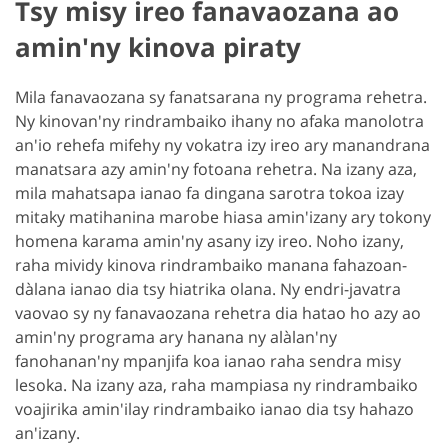
Tsy misy ireo fanavaozana ao
amin'ny kinova piraty
Mila fanavaozana sy fanatsarana ny programa rehetra.
Ny kinovan'ny rindrambaiko ihany no afaka manolotra
an'io rehefa mifehy ny vokatra izy ireo ary manandrana
manatsara azy amin'ny fotoana rehetra. Na izany aza,
mila mahatsapa ianao fa dingana sarotra tokoa izay
mitaky matihanina marobe hiasa amin'izany ary tokony
homena karama amin'ny asany izy ireo. Noho izany,
raha mividy kinova rindrambaiko manana fahazoan-
dàlana ianao dia tsy hiatrika olana. Ny endri-javatra
vaovao sy ny fanavaozana rehetra dia hatao ho azy ao
amin'ny programa ary hanana ny alàlan'ny
fanohanan'ny mpanjifa koa ianao raha sendra misy
lesoka. Na izany aza, raha mampiasa ny rindrambaiko
voajirika amin'ilay rindrambaiko ianao dia tsy hahazo
an'izany.