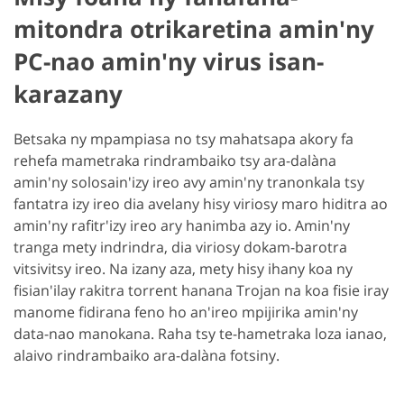
mitondra otrikaretina amin'ny
PC-nao amin'ny virus isan-
karazany
Betsaka ny mpampiasa no tsy mahatsapa akory fa
rehefa mametraka rindrambaiko tsy ara-dalàna
amin'ny solosain'izy ireo avy amin'ny tranonkala tsy
fantatra izy ireo dia avelany hisy viriosy maro hiditra ao
amin'ny rafitr'izy ireo ary hanimba azy io. Amin'ny
tranga mety indrindra, dia viriosy dokam-barotra
vitsivitsy ireo. Na izany aza, mety hisy ihany koa ny
fisian'ilay rakitra torrent hanana Trojan na koa fisie iray
manome fidirana feno ho an'ireo mpijirika amin'ny
data-nao manokana. Raha tsy te-hametraka loza ianao,
alaivo rindrambaiko ara-dalàna fotsiny.