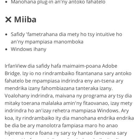
Manohana plug-in an'ny antoko fahatelo
Miiba
Safidy 'fametrahana dia mety ho tsy intuitive ho
an'ny mpampiasa manomboka
Windows ihany
IrfanView dia safidy hafa maimaim-poana Adobe
Bridge. Izy io no rindrambaiko fitantanana sary antoko
fahatelo be mpampiasa indrindra eny an-tsena ary
mendrika izany fahombiazana tanteraka izany.
Voalohany indrindra, maivana ny programa ary tsy dia
mitaky toerana malalaka amin'ny fitaovanao, izay mety
indrindra ho an'izay rehetra mampiasa Windows. Ary
koa, ity rindrambaiko ity dia manohana endrika endrika
be dia be ary manolotra fampiasa maro ho anao
hijerena mora foana ny sary sy hanao fanovana sary