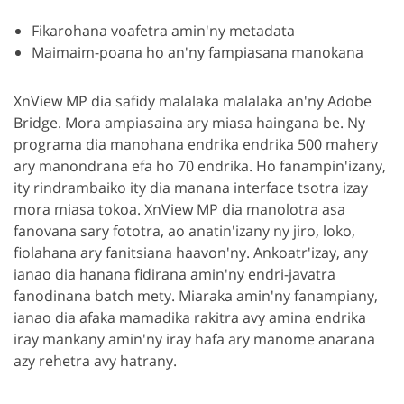
Fikarohana voafetra amin'ny metadata
Maimaim-poana ho an'ny fampiasana manokana
XnView MP dia safidy malalaka malalaka an'ny Adobe
Bridge. Mora ampiasaina ary miasa haingana be. Ny
programa dia manohana endrika endrika 500 mahery
ary manondrana efa ho 70 endrika. Ho fanampin'izany,
ity rindrambaiko ity dia manana interface tsotra izay
mora miasa tokoa. XnView MP dia manolotra asa
fanovana sary fototra, ao anatin'izany ny jiro, loko,
fiolahana ary fanitsiana haavon'ny. Ankoatr'izay, any
ianao dia hanana fidirana amin'ny endri-javatra
fanodinana batch mety. Miaraka amin'ny fanampiany,
ianao dia afaka mamadika rakitra avy amina endrika
iray mankany amin'ny iray hafa ary manome anarana
azy rehetra avy hatrany.