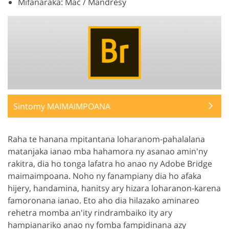
Mifanaraka: Mac / Mandresy
Sintomy MAIMAIMPOANA
Raha te hanana mpitantana loharanom-pahalalana
matanjaka ianao mba hahamora ny asanao amin'ny
rakitra, dia ho tonga lafatra ho anao ny Adobe Bridge
maimaimpoana. Noho ny fanampiany dia ho afaka
hijery, handamina, hanitsy ary hizara loharanon-karena
famoronana ianao. Eto aho dia hilazako aminareo
rehetra momba an'ity rindrambaiko ity ary
hampianariko anao ny fomba fampidinana azy