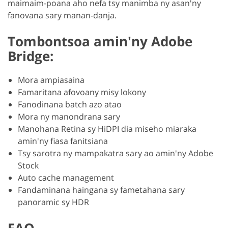
maimaim-poana aho nefa tsy manimba ny asan'ny
fanovana sary manan-danja.
Tombontsoa amin'ny Adobe
Bridge:
Mora ampiasaina
Famaritana afovoany misy lokony
Fanodinana batch azo atao
Mora ny manondrana sary
Manohana Retina sy HiDPI dia miseho miaraka
amin'ny fiasa fanitsiana
Tsy sarotra ny mampakatra sary ao amin'ny Adobe
Stock
Auto cache management
Fandaminana haingana sy fametahana sary
panoramic sy HDR