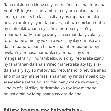
Raha misintona kinova tsy ara-dalàna maimaim-poana
Adobe Bridge na rindrambaiko tsy ara-dalàna hafa
ianao, dia mety ho lasa lasibatry ny mpanao heloka
bevava amin'ny cyber ianao ary hahazo fitoriana noho
ny fanitsakitsahana ny lalàna momba ny zon'ny
mpamorona. Mitranga izany satria mandany vola sy
fotoana be amin'ny vokatra vokariny ilay orinasa an-
dàlam-pandrosoana hahazoana fahombiazana. Tsy
avelan'ny orinasa hamotika ny orinasa ny olona
mangalatra ny rindrambaiko. Arak'izy ireo araka izany
ny fanarahan-dalàna an'ireo mametraka azy tsy ara-
dalàna ary avy eo mitory azy ireo. Manoro hevitra anao
aho mba tsy hifaneraserana amin'ny rindrambaiko tsy
ara-dalàna satria ho lafo folo heny kokoa ny mividy
kinova ofisialin'ilay rindrambaiko toy izay mandoa
onitra amin'ny fampiasana tsy ara-dalàna.
Misy foana ny fahafaha-