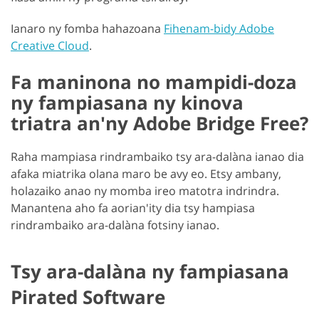
Ianaro ny fomba hahazoana
Fihenam-bidy Adobe
Creative Cloud
.
Fa maninona no mampidi-doza
ny fampiasana ny kinova
triatra an'ny Adobe Bridge Free?
Raha mampiasa rindrambaiko tsy ara-dalàna ianao dia
afaka miatrika olana maro be avy eo. Etsy ambany,
holazaiko anao ny momba ireo matotra indrindra.
Manantena aho fa aorian'ity dia tsy hampiasa
rindrambaiko ara-dalàna fotsiny ianao.
Tsy ara-dalàna ny fampiasana
Pirated Software