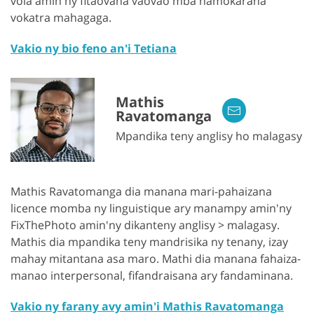
vola amin'ny fitaovana vaovao mba hamokarana
vokatra mahagaga.
Vakio ny bio feno an'i Tetiana
Mathis
Ravatomanga
Mpandika teny anglisy ho malagasy
Mathis Ravatomanga dia manana mari-pahaizana
licence momba ny linguistique ary manampy amin'ny
FixThePhoto amin'ny dikanteny anglisy > malagasy.
Mathis dia mpandika teny mandrisika ny tenany, izay
mahay mitantana asa maro. Mathi dia manana fahaiza-
manao interpersonal, fifandraisana ary fandaminana.
Vakio ny farany avy amin'i Mathis Ravatomanga