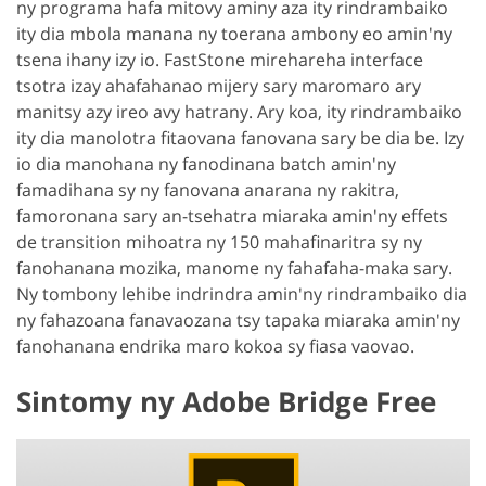
ny programa hafa mitovy aminy aza ity rindrambaiko
ity dia mbola manana ny toerana ambony eo amin'ny
tsena ihany izy io. FastStone mirehareha interface
tsotra izay ahafahanao mijery sary maromaro ary
manitsy azy ireo avy hatrany. Ary koa, ity rindrambaiko
ity dia manolotra fitaovana fanovana sary be dia be. Izy
io dia manohana ny fanodinana batch amin'ny
famadihana sy ny fanovana anarana ny rakitra,
famoronana sary an-tsehatra miaraka amin'ny effets
de transition mihoatra ny 150 mahafinaritra sy ny
fanohanana mozika, manome ny fahafaha-maka sary.
Ny tombony lehibe indrindra amin'ny rindrambaiko dia
ny fahazoana fanavaozana tsy tapaka miaraka amin'ny
fanohanana endrika maro kokoa sy fiasa vaovao.
Sintomy ny Adobe Bridge Free