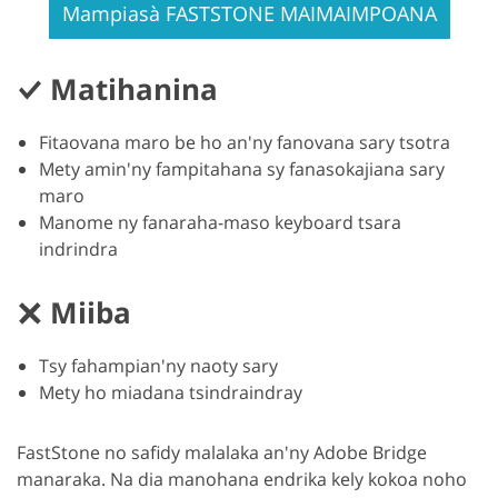
Mampiasà FASTSTONE MAIMAIMPOANA
Matihanina
Fitaovana maro be ho an'ny fanovana sary tsotra
Mety amin'ny fampitahana sy fanasokajiana sary
maro
Manome ny fanaraha-maso keyboard tsara
indrindra
Miiba
Tsy fahampian'ny naoty sary
Mety ho miadana tsindraindray
FastStone no safidy malalaka an'ny Adobe Bridge
manaraka. Na dia manohana endrika kely kokoa noho