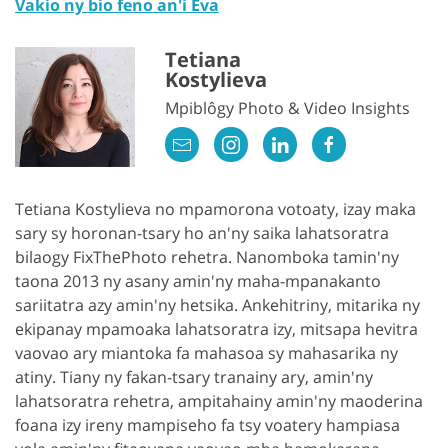
Vakio ny bio feno an'i Eva
Tetiana
Kostylieva
Mpiblôgy Photo & Video Insights
Tetiana Kostylieva no mpamorona votoaty, izay maka
sary sy horonan-tsary ho an'ny saika lahatsoratra
bilaogy FixThePhoto rehetra. Nanomboka tamin'ny
taona 2013 ny asany amin'ny maha-mpanakanto
sariitatra azy amin'ny hetsika. Ankehitriny, mitarika ny
ekipanay mpamoaka lahatsoratra izy, mitsapa hevitra
vaovao ary miantoka fa mahasoa sy mahasarika ny
atiny. Tiany ny fakan-tsary tranainy ary, amin'ny
lahatsoratra rehetra, ampitahainy amin'ny maoderina
foana izy ireny mampiseho fa tsy voatery hampiasa