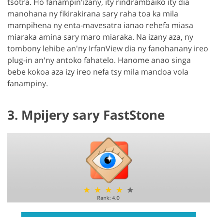
tsotra. Ho fanampin'izany, ity rindrambaiko ity dia
manohana ny fikirakirana sary raha toa ka mila
mampihena ny enta-mavesatra ianao rehefa miasa
miaraka amina sary maro miaraka. Na izany aza, ny
tombony lehibe an'ny IrfanView dia ny fanohanany ireo
plug-in an'ny antoko fahatelo. Hanome anao singa
bebe kokoa aza izy ireo nefa tsy mila mandoa vola
fanampiny.
3. Mpijery sary FastStone