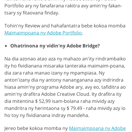
Portfolio ary ny fanafarana rakitra avy amin'ny fakan-
tsary sy fitaovana finday.
Tohin'ny Review and hahafantatra bebe kokoa momba
Maimaimpoana ny Adobe Portfolio
.
Ohatrinona ny vidin'ny Adobe Bridge?
Na dia azonao atao aza ny mahazo an'ity rindrambaiko
ity ho fividianana misaraka tanteraka maimaim-poana,
dia zara raha manao izany ny mpampiasa. Ny
anton'izany dia ny antony nananganana azy indrindra
hiasa amin'ny programa Adobe ary, avy eo, tafiditra ao
amin'ny drafitra Adobe Creative Cloud. Ity drafitra ity
dia mitentina $ 52,99 isam-bolana raha mividy azy
mandritra ny herintaona sy $ 79.49 - raha mividy azy io
ho toy ny fividianana indray mandeha.
Jereo bebe kokoa momba ny
Maimaimpoana ny Adobe