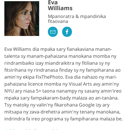
Eva
Williams
Mpanoratra & mpandinika
fitaovana
Eva Williams dia mpaka sary fianakaviana manan-
talenta sy manam-pahaizana manokana momba ny
rindrambaiko izay miandraikitra ny fitiliana sy ny
fitsirihana ny rindranasa finday sy ny fampiharana ao
amin'ny ekipa FixThePhoto. Eva dia nahazo ny mari-
pahaizana licence momba ny Visual Arts avy amin'ny
NYU ary niasa 5+ taona nanampy ny sasany amin'ireo
mpaka sary fampakaram-bady malaza ao an-tanàna.
Tsy matoky ny valin'ny fikarohana Google izy ary
mitsapa ny zava-drehetra amin'ny tenany manokana,
indrindra fa ireo programa sy fampiharana malaza be.