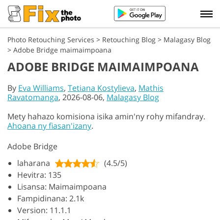
Photo Retouching Services
>
Retouching Blog
>
Malagasy Blog
>
Adobe Bridge maimaimpoana
ADOBE BRIDGE MAIMAIMPOANA
By
Eva Williams
,
Tetiana Kostylieva
,
Mathis
Ravatomanga
, 2026-08-06,
Malagasy Blog
Mety hahazo komisiona isika amin'ny rohy mifandray.
Ahoana ny fiasan'izany
.
Adobe Bridge
laharana
(4.5/5)
Hevitra: 135
Lisansa: Maimaimpoana
Fampidinana: 2.1k
Version: 11.1.1