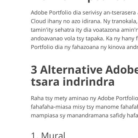
Adobe Portfolio dia serivisy an-tserasera 
Cloud ihany no azo idirana. Ny tranokala,
tamin'ity sehatra ity dia voatazona ami
andoavanao vola tsy tapaka. Ka ny han
Portfolio dia ny fahazoana ny kinova and
3 Alternative Adobe
tsara indrindra
Raha tsy mety aminao ny Adobe Portfolio 
fahafaha-miasa misy tsy manome fahafa
mampiasa sy manandramana safidy hafa
1. Mural