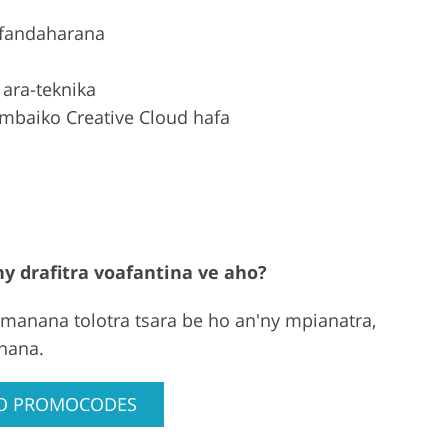
 fandaharana
ara-teknika
ambaiko Creative Cloud hafa
 drafitra voafantina ve aho?
 manana tolotra tsara be ho an'ny mpianatra,
hana.
EO PROMOCODES