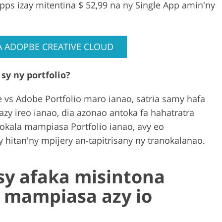
ps izay mitentina $ 52,99 na ny Single App amin'ny
 ADOPBE CREATIVE CLOUD
sy ny portfolio?
 vs Adobe Portfolio maro ianao, satria samy hafa
azy ireo ianao, dia azonao antoka fa hahatratra
okala mampiasa Portfolio ianao, avy eo
 hitan'ny mpijery an-tapitrisany ny tranokalanao.
sy afaka misintona
y mampiasa azy io