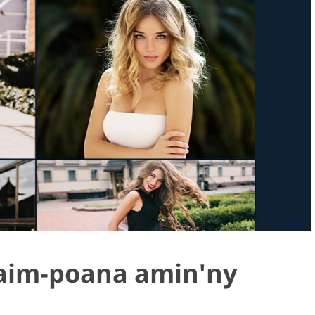
im-poana amin'ny