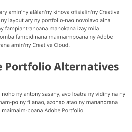
ary amin'ny alàlan'ny kinova ofisialin'ny Creative
 ny layout ary ny portfolio-nao novolavolaina
n'ny fampiantranoana manokana izay mila
y fomba fampidinana maimaimpoana ny Adobe
rana amin'ny Creative Cloud.
 Portfolio Alternatives
noho ny antony sasany, avo loatra ny vidiny na ny
ham-po ny filanao, azonao atao ny manandrana
 maimaim-poana Adobe Portfolio.