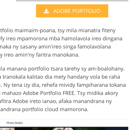
ADOBE PORTFOLIO
Video Editing S
ry Photo Editing
AI Training Data
folio maimaim-poana, tsy mila mianatra fiteny
fy ireo mpamorona mba hamolavola ireo dingana
 maka ny sasany amin'ireo singa famolavolana
y ireo amin'ny faritra manokana.
a manana portfolio tsara tarehy sy am-boalohany.
tranokala kalitao dia mety handany vola be raha
 Ny tena izy dia, rehefa mividy fampiharana tokana
a mahazo Adobe Portfolio FREE. Tsy midika akory
rafitra Adobe ireto ianao, afaka manandrana ny
anandrana portfolio cloud mamorona.