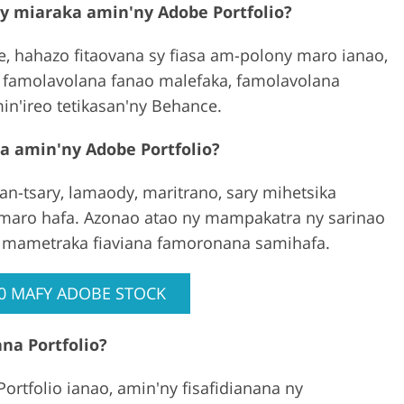
ay miaraka amin'ny Adobe Portfolio?
e, hahazo fitaovana sy fiasa am-polony maro ianao,
, famolavolana fanao malefaka, famolavolana
n'ireo tetikasan'ny Behance.
a amin'ny Adobe Portfolio?
lan-tsary, lamaody, maritrano, sary mihetsika
 maro hafa. Azonao atao ny mampakatra ny sarinao
ry mametraka fiaviana famoronana samihafa.
0 MAFY ADOBE STOCK
na Portfolio?
tfolio ianao, amin'ny fisafidianana ny