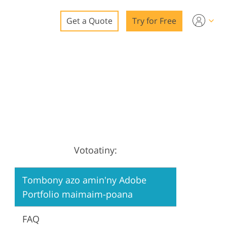
Get a Quote
Try for Free
o
o Editing
ys
o Editing
Votoatiny:
ation
Tombony azo amin'ny Adobe
Portfolio maimaim-poana
FAQ