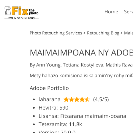
Home
Ser
FOUNDED IN 2003
Lightroom
P
Photo Retouching Services
>
Retouching Blog
>
Mal
Lightroom Presets
Photosho
MAIMAIMPOANA NY ADOB
Entire LR Preset
Photosho
Portrait Retouching
Bod
Collections
By
Ann Young
,
Tetiana Kostylieva
,
Mathis Rav
Photosho
Best Deal Presets
Photosho
Mety hahazo komisiona isika amin'ny rohy mi
Mobile Collection
Entire Ps
Adobe Portfolio
Collectio
Entire Ps
AI Gene
laharana
(4.5/5)
Wedding Photo Editing
Bundles
Hevitra: 590
Lisansa: Fitsarana maimaim-poana
Tetezamita: 11.8k
Version: 20.0.0