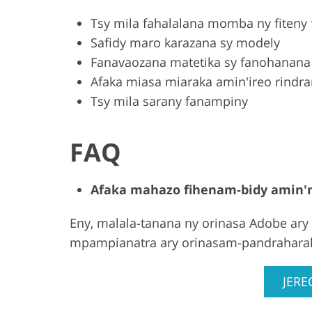
Tsy mila fahalalana momba ny fiteny
Safidy maro karazana sy modely
Fanavaozana matetika sy fanohanana 
Afaka miasa miaraka amin'ireo rindr
Tsy mila sarany fanampiny
FAQ
Afaka mahazo fihenam-bidy amin'ny
Eny, malala-tanana ny orinasa Adobe ary
mpampianatra ary orinasam-pandrahara
JER