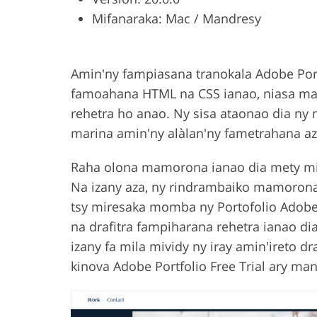
Mifanaraka: Mac / Mandresy
Product Photo Editing
Jewelle
Amin'ny fampiasana tranokala Adobe Port
famoahana HTML na CSS ianao, niasa ma
rehetra ho anao. Ny sisa ataonao dia ny
marina amin'ny alàlan'ny fametrahana az
Raha olona mamorona ianao dia mety mil
Na izany aza, ny rindrambaiko mamorona 
tsy miresaka momba ny Portofolio Adobe.
na drafitra fampiharana rehetra ianao di
izany fa mila mividy ny iray amin'ireto d
kinova Adobe Portfolio Free Trial ary m