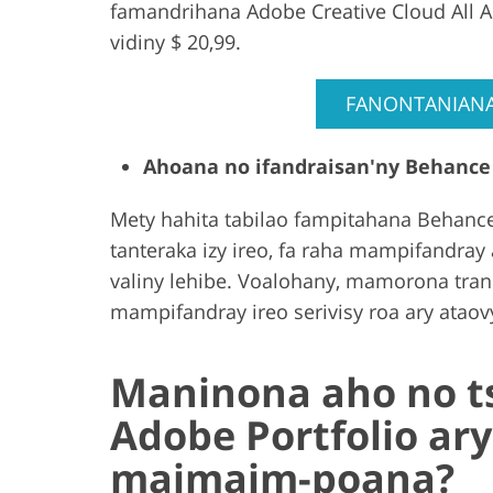
famandrihana Adobe Creative Cloud All Ap
vidiny $ 20,99.
FANONTANIANA
Ahoana no ifandraisan'ny Behance 
Mety hahita tabilao fampitahana Behance
tanteraka izy ireo, fa raha mampifandray 
valiny lehibe. Voalohany, mamorona tran
mampifandray ireo serivisy roa ary ataovy
Maninona aho no t
Adobe Portfolio ar
maimaim-poana?