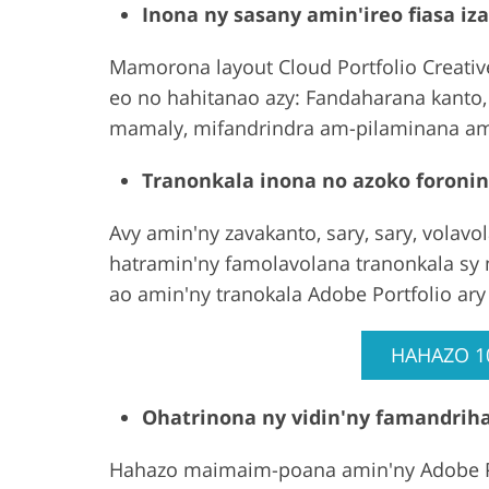
Inona ny sasany amin'ireo fiasa iz
Mamorona layout Cloud Portfolio Creativ
eo no hahitanao azy: Fandaharana kanto
mamaly, mifandrindra am-pilaminana ami
Tranonkala inona no azoko foronin
Avy amin'ny zavakanto, sary, sary, volavo
hatramin'ny famolavolana tranonkala sy
ao amin'ny tranokala Adobe Portfolio a
HAHAZO 1
Ohatrinona ny vidin'ny famandriha
Hahazo maimaim-poana amin'ny Adobe Por