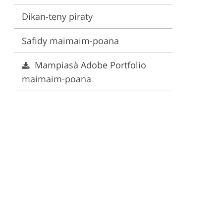
Dikan-teny piraty
ervices
Safidy maimaim-poana
Mampiasà Adobe Portfolio
maimaim-poana