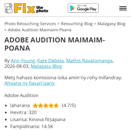
Photo Retouching Services
>
Retouching Blog
>
Malagasy Blog
>
Adobe Audition Maimaim-Poana
ADOBE AUDITION MAIMAIM-
POANA
By
Ann Young
,
Kate Debela
,
Mathis Ravatomanga
,
2026-08-03,
Malagasy Blog
Mety hahazo komisiona isika amin'ny rohy mifandray.
Ahoana ny fiasan'izany
.
Adobe Audition
laharana
(4.7/5)
Hevitra: 320
Lisansa: Kinova fitsapana
Fampidinana: 14.5K