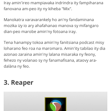
Iray amin'ireo mampiavaka indrindra ity fampiharana
fanovana am-peo ity ny kiheba "Mix".
Manokatra varavarankely ho an'ny fandaminana
mozika izy io ary ahafahanao manova sy mifangaro
dian-peo marobe amin'ny fotoana iray.
Tena hanampy tokoa amin'ny fanitsiana podcast misy
loharano feo roa na maromaro. Amin'ity tabilao ity dia
azonao zaraina amin'ny lalana misaraka ny feony,
fehezo ny volanao sy ny fanamafisana, ataovy ara-
dalàna ny feo.
3. Reaper