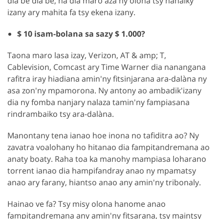
dia be dia be, na dia maro aza ny olona tsy hanaiky
izany ary mahita fa tsy ekena izany.
$ 10 isam-bolana sa sazy $ 1.000?
Taona maro lasa izay, Verizon, AT & amp; T,
Cablevision, Comcast ary Time Warner dia nanangana
rafitra iray hiadiana amin'ny fitsinjarana ara-dalàna ny
asa zon'ny mpamorona. Ny antony ao ambadik'izany
dia ny fomba nanjary nalaza tamin'ny fampiasana
rindrambaiko tsy ara-dalàna.
Manontany tena ianao hoe inona no tafiditra ao? Ny
zavatra voalohany ho hitanao dia fampitandremana ao
anaty boaty. Raha toa ka manohy mampiasa loharano
torrent ianao dia hampifandray anao ny mpamatsy
anao ary farany, hiantso anao any amin'ny tribonaly.
Hainao ve fa? Tsy misy olona hanome anao
fampitandremana any amin'ny fitsarana, tsy maintsy