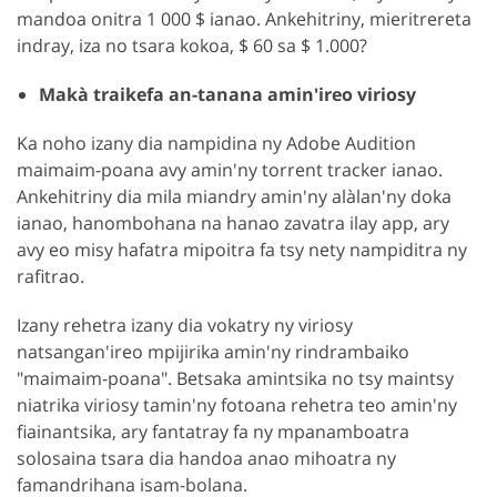
mandoa onitra 1 000 $ ianao. Ankehitriny, mieritrereta
indray, iza no tsara kokoa, $ 60 sa $ 1.000?
Makà traikefa an-tanana amin'ireo viriosy
Ka noho izany dia nampidina ny Adobe Audition
maimaim-poana avy amin'ny torrent tracker ianao.
Ankehitriny dia mila miandry amin'ny alàlan'ny doka
ianao, hanombohana na hanao zavatra ilay app, ary
avy eo misy hafatra mipoitra fa tsy nety nampiditra ny
rafitrao.
Izany rehetra izany dia vokatry ny viriosy
natsangan'ireo mpijirika amin'ny rindrambaiko
"maimaim-poana". Betsaka amintsika no tsy maintsy
niatrika viriosy tamin'ny fotoana rehetra teo amin'ny
fiainantsika, ary fantatray fa ny mpanamboatra
solosaina tsara dia handoa anao mihoatra ny
famandrihana isam-bolana.