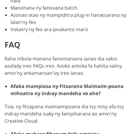
hafa
Manohana ny fanovana batch
Azonao atao ny mampiditra plug-in hanatsarana ny
lalan'ny feo
Vokatry ny feo ara-javakanto maro
FAQ
Raha mbola manana fanontaniana ianao dia vakio
azafady ireo FAQs ireo. Azoko antoka fa hahita valiny
amin'ny ankamaroan'izy ireo ianao.
Afaka mampiasa ny Fitsarana Maimaim-poana
mihoatra ny indray mandeha ve aho?
Tsia, ny fitsapana maimaimpoana dia tsy misy afa-tsy
indray mandeha isaky ny fampiharana ao amin'ny
Creative Cloud.
Afaka mahazo fihenam-bidy amin'ny