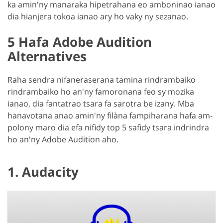
ka amin'ny manaraka hipetrahana eo amboninao ianao
dia hianjera tokoa ianao ary ho vaky ny sezanao.
5 Hafa Adobe Audition
Alternatives
Raha sendra nifaneraserana tamina rindrambaiko
rindrambaiko ho an'ny famoronana feo sy mozika
ianao, dia fantatrao tsara fa sarotra be izany. Mba
hanavotana anao amin'ny filàna fampiharana hafa am-
polony maro dia efa nifidy top 5 safidy tsara indrindra
ho an'ny Adobe Audition aho.
1. Audacity