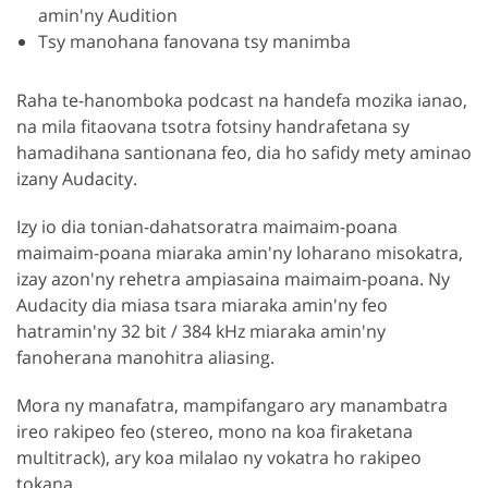
amin'ny Audition
Tsy manohana fanovana tsy manimba
Raha te-hanomboka podcast na handefa mozika ianao,
na mila fitaovana tsotra fotsiny handrafetana sy
hamadihana santionana feo, dia ho safidy mety aminao
izany Audacity.
Izy io dia tonian-dahatsoratra maimaim-poana
maimaim-poana miaraka amin'ny loharano misokatra,
izay azon'ny rehetra ampiasaina maimaim-poana. Ny
Audacity dia miasa tsara miaraka amin'ny feo
hatramin'ny 32 bit / 384 kHz miaraka amin'ny
fanoherana manohitra aliasing.
Mora ny manafatra, mampifangaro ary manambatra
ireo rakipeo feo (stereo, mono na koa firaketana
multitrack), ary koa milalao ny vokatra ho rakipeo
tokana.