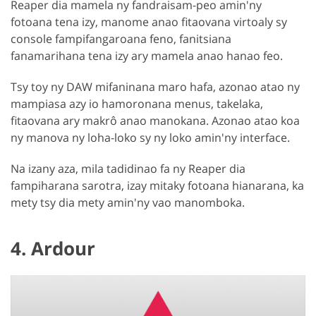
Reaper dia mamela ny fandraisam-peo amin'ny
fotoana tena izy, manome anao fitaovana virtoaly sy
console fampifangaroana feno, fanitsiana
fanamarihana tena izy ary mamela anao hanao feo.
Tsy toy ny DAW mifaninana maro hafa, azonao atao ny
mampiasa azy io hamoronana menus, takelaka,
fitaovana ary makrô anao manokana. Azonao atao koa
ny manova ny loha-loko sy ny loko amin'ny interface.
Na izany aza, mila tadidinao fa ny Reaper dia
fampiharana sarotra, izay mitaky fotoana hianarana, ka
mety tsy dia mety amin'ny vao manomboka.
4. Ardour