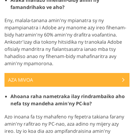
famandrihako ve aho?
Eny, malala-tanana amin'ny mpianatra sy ny
mpampianatra i Adobe ary manome azy ireo fihenam-
bidy hatramin'ny 60% amin'ny drafitra voafantina.
Ankoatr'izay dia tokony hitsidika ny tranokala Adobe
ofisialy mandritra ny fialantsasatra ianao mba tsy
hahadiso anao ny fihenam-bidy mahafinaritra avy
amin'ny mpamorona.
AZA MIVOA
Ahoana raha nametraka ilay rindrambaiko aho
nefa tsy mandeha amin'ny PC-ko?
Azo inoana fa tsy mahafeno ny fepetra takiana farany
amin'ny rafitrao ny PC-nao, aza adino ny mijery azy
ireo. Izy io koa dia azo ampifandraisina amin'ny