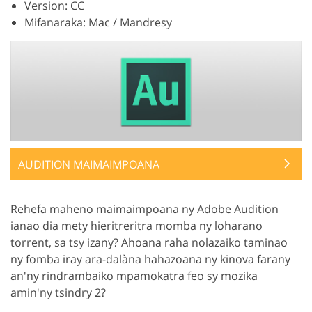
Version: CC
Mifanaraka: Mac / Mandresy
AUDITION MAIMAIMPOANA
Rehefa maheno maimaimpoana ny Adobe Audition
ianao dia mety hieritreritra momba ny loharano
torrent, sa tsy izany? Ahoana raha nolazaiko taminao
ny fomba iray ara-dalàna hahazoana ny kinova farany
an'ny rindrambaiko mpamokatra feo sy mozika
amin'ny tsindry 2?