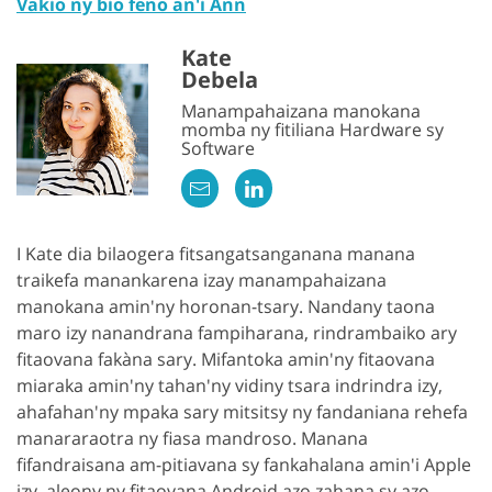
Vakio ny bio feno an'i Ann
Kate
Debela
Manampahaizana manokana
momba ny fitiliana Hardware sy
Software
I Kate dia bilaogera fitsangatsanganana manana
traikefa manankarena izay manampahaizana
manokana amin'ny horonan-tsary. Nandany taona
maro izy nanandrana fampiharana, rindrambaiko ary
fitaovana fakàna sary. Mifantoka amin'ny fitaovana
miaraka amin'ny tahan'ny vidiny tsara indrindra izy,
ahafahan'ny mpaka sary mitsitsy ny fandaniana rehefa
manararaotra ny fiasa mandroso. Manana
fifandraisana am-pitiavana sy fankahalana amin'i Apple
izy, aleony ny fitaovana Android azo zahana sy azo