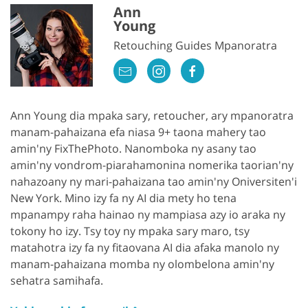
Ann
Young
Retouching Guides Mpanoratra
Ann Young dia mpaka sary, retoucher, ary mpanoratra
manam-pahaizana efa niasa 9+ taona mahery tao
amin'ny FixThePhoto. Nanomboka ny asany tao
amin'ny vondrom-piarahamonina nomerika taorian'ny
nahazoany ny mari-pahaizana tao amin'ny Oniversiten'i
New York. Mino izy fa ny AI dia mety ho tena
mpanampy raha hainao ny mampiasa azy io araka ny
tokony ho izy. Tsy toy ny mpaka sary maro, tsy
matahotra izy fa ny fitaovana AI dia afaka manolo ny
manam-pahaizana momba ny olombelona amin'ny
sehatra samihafa.