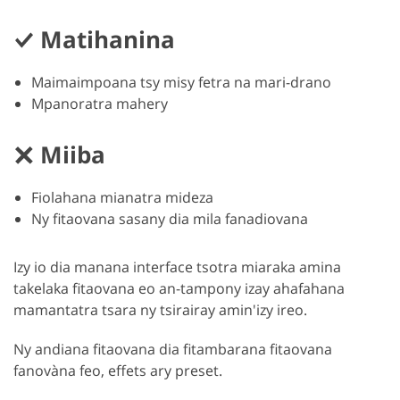
Matihanina
Maimaimpoana tsy misy fetra na mari-drano
Mpanoratra mahery
Miiba
Fiolahana mianatra mideza
Ny fitaovana sasany dia mila fanadiovana
Izy io dia manana interface tsotra miaraka amina
takelaka fitaovana eo an-tampony izay ahafahana
mamantatra tsara ny tsirairay amin'izy ireo.
Ny andiana fitaovana dia fitambarana fitaovana
fanovàna feo, effets ary preset.