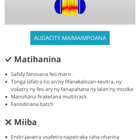
AUDACITY MAIMAIMPOANA
Matihanina
Safidy fanovana feo maro
Tonga lafatra ho an'ny fifanakalozan-kevitra, ny
vokatry ny feo ary ny fanapahana ny lalan'ny mozika
Manohana firaketana multitrack
Fanodinana batch
Miiba
Endri-javatra voafetra napetraka raha oharina