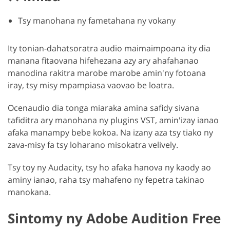
Tsy manohana ny fametahana ny vokany
Ity tonian-dahatsoratra audio maimaimpoana ity dia
manana fitaovana hifehezana azy ary ahafahanao
manodina rakitra marobe marobe amin'ny fotoana
iray, tsy misy mpampiasa vaovao be loatra.
Ocenaudio dia tonga miaraka amina safidy sivana
tafiditra ary manohana ny plugins VST, amin'izay ianao
afaka manampy bebe kokoa. Na izany aza tsy tiako ny
zava-misy fa tsy loharano misokatra velively.
Tsy toy ny Audacity, tsy ho afaka hanova ny kaody ao
aminy ianao, raha tsy mahafeno ny fepetra takinao
manokana.
Sintomy ny Adobe Audition Free