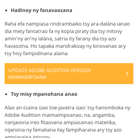
Hadinoy ny fanavaozana
Raha efa nampiasa rindrambaiko tsy ara-dalàna ianao
dia mety fantatrao fa ny kopia piraty dia tsy mitovy
amin'ny an'ny lalàna, satria ity farany dia tsy azo
havaozina. Ho tapaka mandrakizay ny kinovanao ary
tsy hisy fampidinana alaina.
UPDATE ADOBE AUDITION VERSION
MAIMAIMPOANA
Tsy misy mpanohana anao
Alao an-tsaina izao toe-javatra izao: tsy hanomboka ny
Adobe Audition maimaimpoanao, na, angamba,
nanjavona ireo fitaovana ampiasainao matetika,
nijanona ny famaliana ilay fampiharana ary tsy azo
ampiasaina intsony.