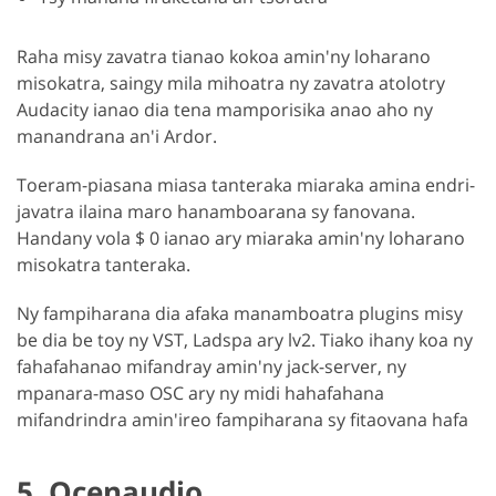
Raha misy zavatra tianao kokoa amin'ny loharano
misokatra, saingy mila mihoatra ny zavatra atolotry
Audacity ianao dia tena mamporisika anao aho ny
manandrana an'i Ardor.
Toeram-piasana miasa tanteraka miaraka amina endri-
javatra ilaina maro hanamboarana sy fanovana.
Handany vola $ 0 ianao ary miaraka amin'ny loharano
misokatra tanteraka.
Ny fampiharana dia afaka manamboatra plugins misy
be dia be toy ny VST, Ladspa ary lv2. Tiako ihany koa ny
fahafahanao mifandray amin'ny jack-server, ny
mpanara-maso OSC ary ny midi hahafahana
mifandrindra amin'ireo fampiharana sy fitaovana hafa
5. Ocenaudio