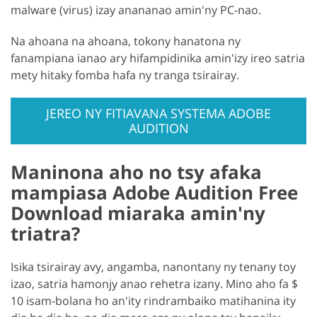
malware (virus) izay anananao amin'ny PC-nao.
Na ahoana na ahoana, tokony hanatona ny
fanampiana ianao ary hifampidinika amin'izy ireo satria
mety hitaky fomba hafa ny tranga tsirairay.
JEREO NY FITIAVANA SYSTEMA ADOBE
AUDITION
Maninona aho no tsy afaka
mampiasa Adobe Audition Free
Download miaraka amin'ny
triatra?
Isika tsirairay avy, angamba, nanontany ny tenany toy
izao, satria hamonjy anao rehetra izany. Mino aho fa $
10 isam-bolana ho an'ity rindrambaiko matihanina ity