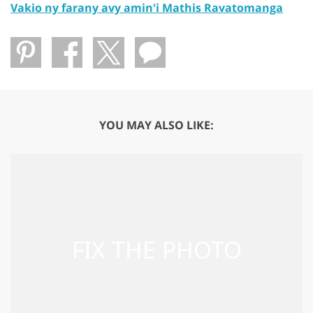
Vakio ny farany avy amin'i Mathis Ravatomanga
YOU MAY ALSO LIKE: