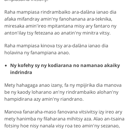
Raha mampiasa rindrambaiko ara-dalàna ianao dia
afaka mifandray amin'ny fanohanana ara-teknika,
miresaka amin'ireo mpitantana misy ary fantaro ny
anton'ilay tsy fetezana ao anatin'ny minitra vitsy.
Raha mampiasa kinova tsy ara-dalàna ianao dia
holavina ny fanampiana anao.
Ny kofehy sy ny kodiarana no namanao akaiky
indrindra
Mety hahagaga anao izany, fa ny mpijirika dia manova
be ny kaody loharano an'ny rindrambaiko alohan'ny
hampidirana azy amin'ny riandrano.
Manova fanaraha-maso fanovana vitsivitsy izy ireo ary
mety hanimba ny filaharana mihitsy aza. Alao an-tsaina
fotsiny hoe nisy nanala visy roa teo amin'ny sezanao,