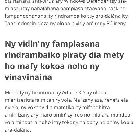
dia nanana anti-virus ary Windows Defender tsy afa-
miasa, izay nahafahana nampiasa fitaovana hack ho
fampandehanana ity rindrambaiko tsy ara-dalàna ity.
Tandindomin-doza ny olona nividy an'ireny PC ireny.
Ny vidin'ny fampiasana
rindrambaiko piraty dia mety
ho mafy kokoa noho ny
vinavinaina
Misafidy ny hisintona ny Adobe XD ny olona
mieritreritra fa mitahiry vola. Na izany aza, rehefa ela
ny ela, ny vokany dia matetika ny mifanohitra
amin'izany ary maro amin'izy ireo no miafara mandoa
vola mihoatra noho izay tokony naloany ho an'ny kopia
ara-dalàna.