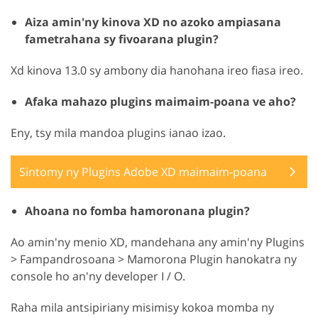
Aiza amin'ny kinova XD no azoko ampiasana
fametrahana sy fivoarana plugin?
Xd kinova 13.0 sy ambony dia hanohana ireo fiasa ireo.
Afaka mahazo plugins maimaim-poana ve aho?
Eny, tsy mila mandoa plugins ianao izao.
Sintomy ny Plugins Adobe XD maimaim-poana
Ahoana no fomba hamoronana plugin?
Ao amin'ny menio XD, mandehana any amin'ny Plugins
> Fampandrosoana > Mamorona Plugin hanokatra ny
console ho an'ny developer I / O.
Raha mila antsipiriany misimisy kokoa momba ny