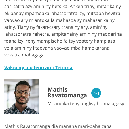
sariitatra azy amin'ny hetsika. Ankehitriny, mitarika ny
ekipanay mpamoaka lahatsoratra izy, mitsapa hevitra
vaovao ary miantoka fa mahasoa sy mahasarika ny
atiny. Tiany ny fakan-tsary tranainy ary, amin'ny
lahatsoratra rehetra, ampitahainy amin'ny maoderina
foana izy ireny mampiseho fa tsy voatery hampiasa
vola amin'ny fitaovana vaovao mba hamokarana
vokatra mahagaga.
Vakio ny bio feno an'i Tetiana
Mathis
Ravatomanga
Mpandika teny anglisy ho malagasy
Mathis Ravatomanga dia manana mari-pahaizana