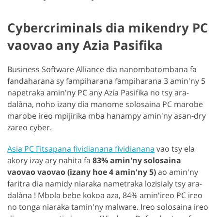
Cybercriminals dia mikendry PC
vaovao any Azia Pasifika
Business Software Alliance dia nanombatombana fa
fandaharana sy fampiharana fampiharana 3 amin'ny 5
napetraka amin'ny PC any Azia Pasifika no tsy ara-
dalàna, noho izany dia manome solosaina PC marobe
marobe ireo mpijirika mba hanampy amin'ny asan-dry
zareo cyber.
Asia PC Fitsapana fividianana fividianana
vao tsy ela
akory izay ary nahita fa
83% amin'ny solosaina
vaovao vaovao (izany hoe 4 amin'ny 5)
ao amin'ny
faritra dia namidy niaraka nametraka lozisialy tsy ara-
dalàna ! Mbola bebe kokoa aza, 84% amin'ireo PC ireo
no tonga niaraka tamin'ny malware. Ireo solosaina ireo