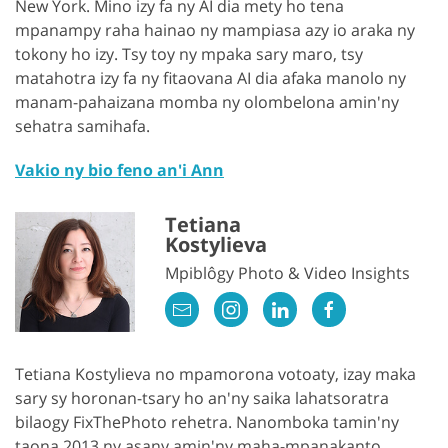
New York. Mino izy fa ny AI dia mety ho tena
mpanampy raha hainao ny mampiasa azy io araka ny
tokony ho izy. Tsy toy ny mpaka sary maro, tsy
matahotra izy fa ny fitaovana AI dia afaka manolo ny
manam-pahaizana momba ny olombelona amin'ny
sehatra samihafa.
Vakio ny bio feno an'i Ann
Tetiana
Kostylieva
Mpiblôgy Photo & Video Insights
Tetiana Kostylieva no mpamorona votoaty, izay maka
sary sy horonan-tsary ho an'ny saika lahatsoratra
bilaogy FixThePhoto rehetra. Nanomboka tamin'ny
taona 2013 ny asany amin'ny maha-mpanakanto