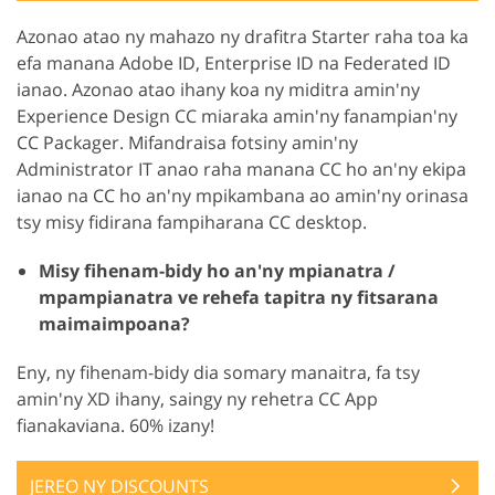
Azonao atao ny mahazo ny drafitra Starter raha toa ka
efa manana Adobe ID, Enterprise ID na Federated ID
ianao. Azonao atao ihany koa ny miditra amin'ny
Experience Design CC miaraka amin'ny fanampian'ny
CC Packager. Mifandraisa fotsiny amin'ny
Administrator IT anao raha manana CC ho an'ny ekipa
ianao na CC ho an'ny mpikambana ao amin'ny orinasa
tsy misy fidirana fampiharana CC desktop.
Misy fihenam-bidy ho an'ny mpianatra /
mpampianatra ve rehefa tapitra ny fitsarana
maimaimpoana?
Eny, ny fihenam-bidy dia somary manaitra, fa tsy
amin'ny XD ihany, saingy ny rehetra CC App
fianakaviana. 60% izany!
JEREO NY DISCOUNTS