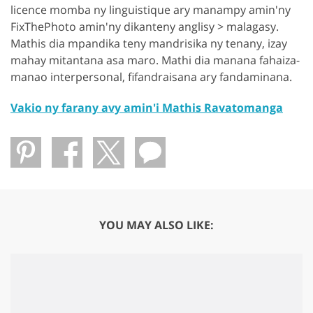
licence momba ny linguistique ary manampy amin'ny
FixThePhoto amin'ny dikanteny anglisy > malagasy.
Mathis dia mpandika teny mandrisika ny tenany, izay
mahay mitantana asa maro. Mathi dia manana fahaiza-
manao interpersonal, fifandraisana ary fandaminana.
Vakio ny farany avy amin'i Mathis Ravatomanga
YOU MAY ALSO LIKE: