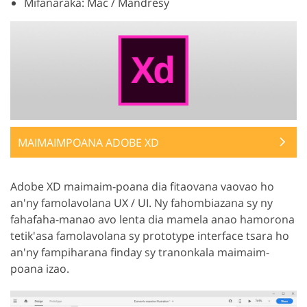
Mifanaraka: Mac / Mandresy
MAIMAIMPOANA ADOBE XD
Adobe XD maimaim-poana dia fitaovana vaovao ho
an'ny famolavolana UX / UI. Ny fahombiazana sy ny
fahafaha-manao avo lenta dia mamela anao hamorona
tetik'asa famolavolana sy prototype interface tsara ho
an'ny fampiharana finday sy tranonkala maimaim-
poana izao.