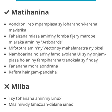
Matihanina
Vondron'ireo mpampiasa sy loharanon-karena
mavitrika
Fahaizana miasa amin'ny fomba fijery marobe
miaraka amin'ny "Artboards"
Mifototra amin'ny Vector sy mahafantatra ny pixel
Namboarina ho an'ny famolavolana UI sy ny onjam-
piasa ho an'ny fampiharana tranokala sy finday
Fananana mora aondrana
Rafitra haingam-pandeha
Miiba
Tsy tohanana amin'ny Linux
Mila mividy fahazoan-dàlana ianao