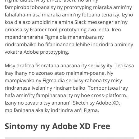
fampiroboroboana sy ny prototyping miaraka amin'ny
fahafaha-miasa miaraka amin'ny fotoana tena izy. Izy io
koa dia azo ampidirina amina Slack messenger an'ny
orinasa sy Framer tool prototyping avo lenta. Ireo
mpandraharaha Figma dia manambara ny
rindrambaiko ho fifaninanana lehibe indrindra amin'ny
vokatra Adobe prototyping.
Misy drafitra fisoratana anarana ity serivisy ity. Tetikasa
iray ihany no azonao atao maimaim-poana. Ny
mampiavaka ny Figma dia serivisy rahona tsy misy
rindranasa ivelan'ny rindrambaiko. Tombontsoa iray
hafa amin'ity fampiharana ity ny hoe cross-platform.
Izany no zavatra tsy ananan'i Sketch sy Adobe XD,
mpifaninana akaiky indrindra an'i Figma.
Sintomy ny Adobe XD Free