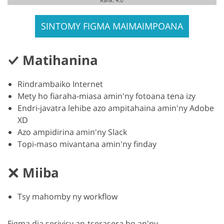
SINTOMY FIGMA MAIMAIMPOANA
Matihanina
Rindrambaiko Internet
Mety ho fiaraha-miasa amin'ny fotoana tena izy
Endri-javatra lehibe azo ampitahaina amin'ny Adobe
XD
Azo ampidirina amin'ny Slack
Topi-maso mivantana amin'ny finday
Miiba
Tsy mahomby ny workflow
Figma dia serivisy an-tserasera ho an'ny