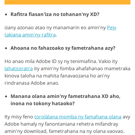
Rafitra fiasan'iza no tohanan'ny XD?
izany azonao atao ny manamarin eo amin'ny
Pejy
takiana amin'ny rafitra
.
Ahoana no fahazoako sy fametrahana azy?
Ho anao mila Adobe ID sy ny tenimiafina. Vakio ity
lahatsoratra
ity amin'ny fomba ahafahanao mametraka
kinova taloha na mahita fanavaozana ho an'ny
rindranasa Adobe anao.
Manana olana amin'ny fametrahana XD aho,
inona no tokony hataoko?
Ity misy feno
torolàlana momba ny famahana olana
avy
Adobe hamaly ny fanontaniana rehetra mifandray
amin'ny download, fametrahana na ny olana vaovao.