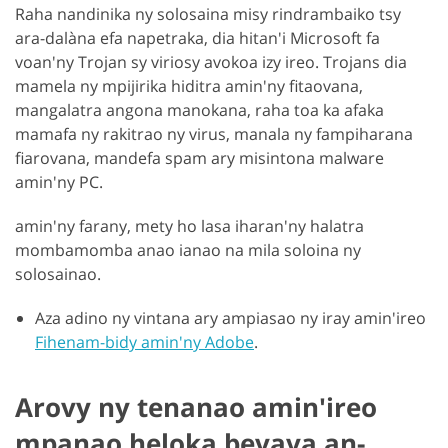
Raha nandinika ny solosaina misy rindrambaiko tsy
ara-dalàna efa napetraka, dia hitan'i Microsoft fa
voan'ny Trojan sy viriosy avokoa izy ireo. Trojans dia
mamela ny mpijirika hiditra amin'ny fitaovana,
mangalatra angona manokana, raha toa ka afaka
mamafa ny rakitrao ny virus, manala ny fampiharana
fiarovana, mandefa spam ary misintona malware
amin'ny PC.
amin'ny farany, mety ho lasa iharan'ny halatra
mombamomba anao ianao na mila soloina ny
solosainao.
Aza adino ny vintana ary ampiasao ny iray amin'ireo
Fihenam-bidy amin'ny Adobe
.
Arovy ny tenanao amin'ireo
mpanao heloka bevava an-