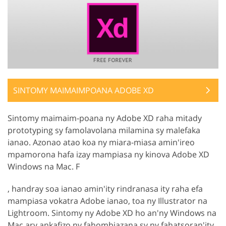
SINTOMY MAIMAIMPOANA ADOBE XD
Sintomy maimaim-poana ny Adobe XD raha mitady
prototyping sy famolavolana milamina sy malefaka
ianao. Azonao atao koa ny miara-miasa amin'ireo
mpamorona hafa izay mampiasa ny kinova Adobe XD
Windows na Mac. F
, handray soa ianao amin'ity rindranasa ity raha efa
mampiasa vokatra Adobe ianao, toa ny Illustrator na
Lightroom. Sintomy ny Adobe XD ho an'ny Windows na
Mac ary ankafizo ny fahombiazana sy ny fahatsoran'ity