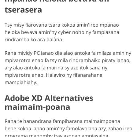
tserasera
Tsy misy fiarovana tsara kokoa amin'ireo mpanao
heloka bevava amin'ny cyber noho ny fampiasana
rindrambaiko ara-dalàna.
Raha mividy PC ianao dia alao antoka fa milaza amin'ny
mpivarotra enao fa tsy mila rindrambaiko piraty ianao,
ary alao antoka fa marina sy azo itokisana ny
mpivarotra anao. Halaviro ny fifanarahana
mampiahiahy.
Adobe XD Alternatives
maimaim-poana
Raha te hanandrana fampiharana maimaimpoana
bebe kokoa ianao amin'ny famolavolana azy, zahao ireo
programa mahomby izay azonao ampiasaina