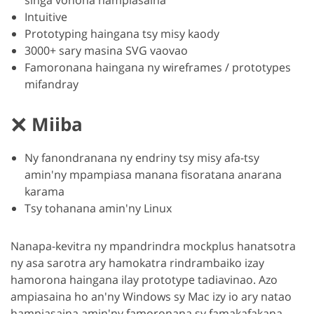
singa vonona hampiasaina
Intuitive
Prototyping haingana tsy misy kaody
3000+ sary masina SVG vaovao
Famoronana haingana ny wireframes / prototypes
mifandray
Miiba
Ny fanondranana ny endriny tsy misy afa-tsy
amin'ny mpampiasa manana fisoratana anarana
karama
Tsy tohanana amin'ny Linux
Nanapa-kevitra ny mpandrindra mockplus hanatsotra
ny asa sarotra ary hamokatra rindrambaiko izay
hamorona haingana ilay prototype tadiavinao. Azo
ampiasaina ho an'ny Windows sy Mac izy io ary natao
hampiasaina amin'ny famoronana sy famakafakana