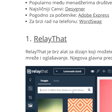
Popularno među menadžerima društve
Najsličniji Canvi:
Desygner
Pogodno za početnike:
Adobe Express
Za brzi rad na telefonu:
WordSwag
1.
RelayThat
RelayThat je brz alat za dizajn koji možete
mreže i oglašavanje. Njegova glavna pre