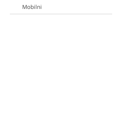
Video Editing Services
Estate Photo Editing
Mobilni