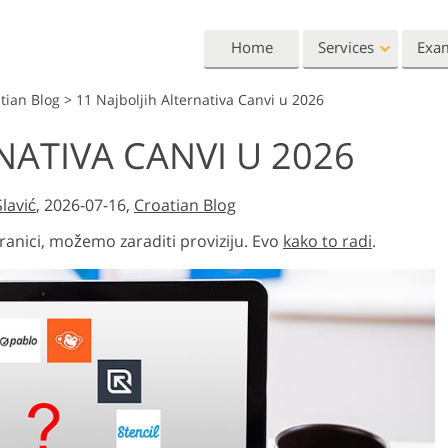
Home
Services
Exa
tian Blog
>
11 Najboljih Alternativa Canvi u 2026
Lightroom
Photoshop
NATIVA CANVI U 2026
Lightroom Presets
Photoshop Actions
All 
Entire LR Preset
Photoshop Brushes
Mark
Portrait Retouching
Body Retouching
Newb
lavić
, 2026-07-16,
Croatian Blog
Collections
Photoshop Overlays
Vale
ranici, možemo zaraditi proviziju. Evo
kako to radi
.
Best Deal Presets
Photoshop Textures
Wedd
Mobile Collection
Entire Ps Actions
Baby
Collections
Entire Ps Overlays
Wedding Photo Editing
Clipping Path
Ph
Bundles