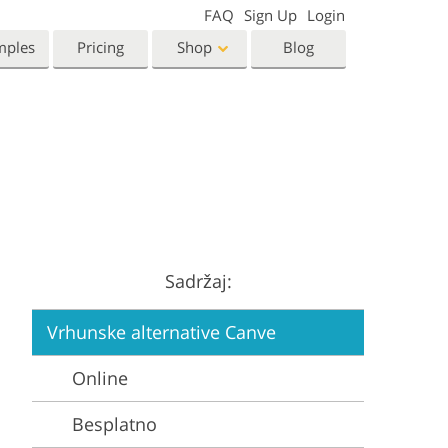
FAQ
Sign Up
Login
mples
Pricing
Shop
Blog
Templates
Video
Templates
LUTs for Video Editing
eting Templates
Video Overlays
orn Photo Editing
High End Retouching
ntine’s Day Cards
ing Invitations
Sadržaj:
 Shower Invitation
Vrhunske alternative Canve
oto Manipulation
Photo Restoration
Online
Besplatno