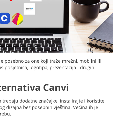
Product Photo Editing
Jewellery Photo Editing
Real 
je posebno za one koji traže mrežni, mobilni ili
pis posjetnica, logotipa, prezentacija i drugih
ternativa Canvi
trebaju dodatne značajke, instalirajte i koristite
g dizajna bez posebnih vještina. Većina ih je
rebu.