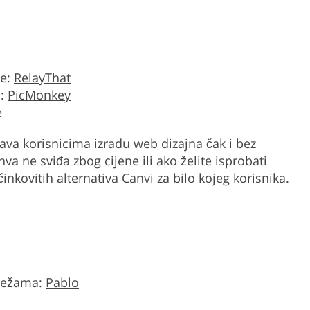
me:
RelayThat
n:
PicMonkey
e
va korisnicima izradu web dizajna čak i bez
a ne sviđa zbog cijene ili ako želite isprobati
nkovitih alternativa Canvi za bilo kojeg korisnika.
mrežama:
Pablo