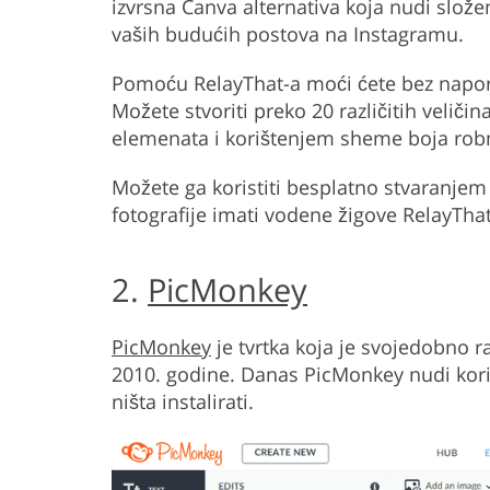
izvrsna Canva alternativa koja nudi slož
vaših budućih postova na Instagramu.
Pomoću RelayThat-a moći ćete bez napora 
Možete stvoriti preko 20 različitih velič
elemenata i korištenjem sheme boja rob
Možete ga koristiti besplatno stvaranjem
fotografije imati vodene žigove RelayThat
2.
PicMonkey
PicMonkey
je tvrtka koja je svojedobno ra
2010. godine. Danas PicMonkey nudi koris
ništa instalirati.