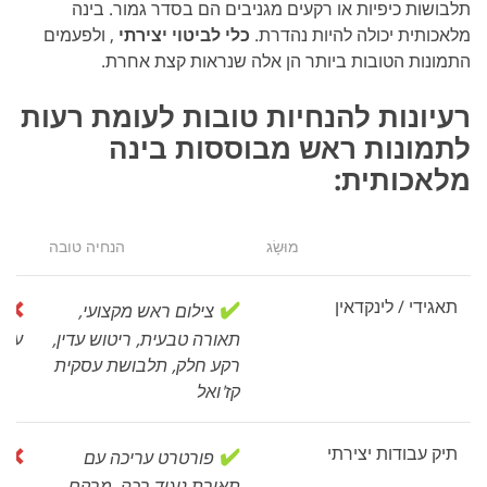
תלבושות כיפיות או רקעים מגניבים הם בסדר גמור. בינה
מלאכותית יכולה להיות נהדרת.
כלי לביטוי יצירתי
, ולפעמים
התמונות הטובות ביותר הן אלה שנראות קצת אחרת.
רעיונות להנחיות טובות לעומת רעות
לתמונות ראש מבוססות בינה
מלאכותית:
מוּשָׂג
הנחיה טובה
תאגידי / לינקדאין
✔️
❌
צילום ראש מקצועי,
ת
תאורה טבעית, ריטוש עדין,
עבו
רקע חלק, תלבושת עסקית
קז'ואל
תיק עבודות יצירתי
✔️
❌
פורטרט עריכה עם
ד
תאורת ניגוד רכה, מרקם