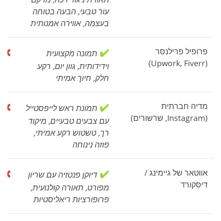
עור טבעי, הבעה בטוחה
בעצמה, אווירה אמנותית
פרופיל פרילנסר
✔️
❌
תמונה מקצועית
ת
(Upwork, Fiverr)
וידידותית, גוון יום, רקע
חלק, חיוך אמיתי
מדיה חברתית
✔️
❌
תמונת ראש לייפסטייל
m
(Instagram, שרשורים)
עם צבעים טבעיים, מיקוד
רך, טשטוש רקע אמיתי,
פוזה נינוחה
אווטאר של גיימינג /
✔️
❌
דיוקן פנטזיה עם שריון
א
דיסקורד
מפורט, תאורה קולנועית,
פרופורציות ריאליסטיות