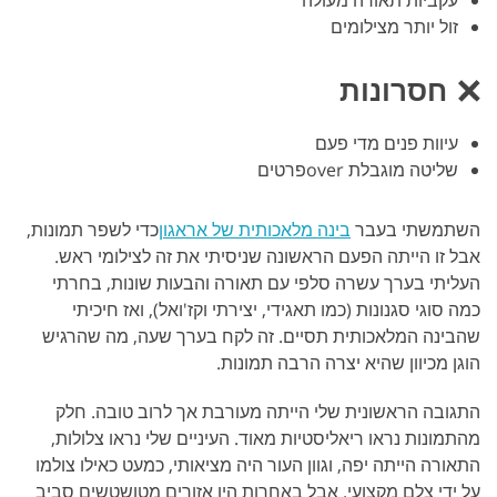
זול יותר מצילומים
חסרונות
עיוות פנים מדי פעם
שליטה מוגבלת overפרטים
השתמשתי בעבר
בינה מלאכותית של אראגון
כדי לשפר תמונות,
אבל זו הייתה הפעם הראשונה שניסיתי את זה לצילומי ראש.
העליתי בערך עשרה סלפי עם תאורה והבעות שונות, בחרתי
כמה סוגי סגנונות (כמו תאגידי, יצירתי וקז'ואל), ואז חיכיתי
שהבינה המלאכותית תסיים. זה לקח בערך שעה, מה שהרגיש
הוגן מכיוון שהיא יצרה הרבה תמונות.
התגובה הראשונית שלי הייתה מעורבת אך לרוב טובה. חלק
מהתמונות נראו ריאליסטיות מאוד. העיניים שלי נראו צלולות,
התאורה הייתה יפה, וגוון העור היה מציאותי, כמעט כאילו צולמו
על ידי צלם מקצועי. אבל באחרות היו אזורים מטושטשים סביב