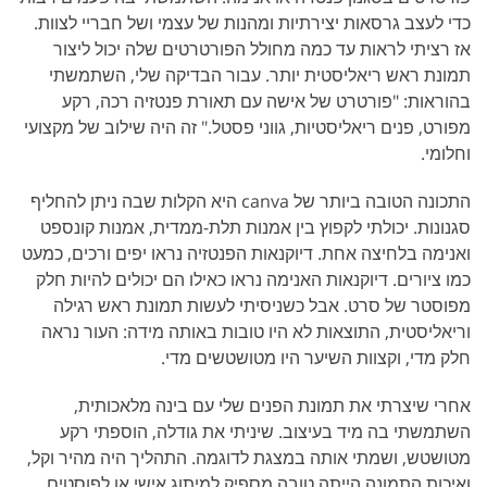
כדי לעצב גרסאות יצירתיות ומהנות של עצמי ושל חבריי לצוות.
אז רציתי לראות עד כמה מחולל הפורטרטים שלה יכול ליצור
תמונת ראש ריאליסטית יותר. עבור הבדיקה שלי, השתמשתי
בהוראות: "פורטרט של אישה עם תאורת פנטזיה רכה, רקע
מפורט, פנים ריאליסטיות, גווני פסטל." זה היה שילוב של מקצועי
וחלומי.
התכונה הטובה ביותר של canva היא הקלות שבה ניתן להחליף
סגנונות. יכולתי לקפוץ בין אמנות תלת-ממדית, אמנות קונספט
ואנימה בלחיצה אחת. דיוקנאות הפנטזיה נראו יפים ורכים, כמעט
כמו ציורים. דיוקנאות האנימה נראו כאילו הם יכולים להיות חלק
מפוסטר של סרט. אבל כשניסיתי לעשות תמונת ראש רגילה
וריאליסטית, התוצאות לא היו טובות באותה מידה: העור נראה
חלק מדי, וקצוות השיער היו מטושטשים מדי.
אחרי שיצרתי את תמונת הפנים שלי עם בינה מלאכותית,
השתמשתי בה מיד בעיצוב. שיניתי את גודלה, הוספתי רקע
מטושטש, ושמתי אותה במצגת לדוגמה. התהליך היה מהיר וקל,
ואיכות התמונה הייתה טובה מספיק למיתוג אישי או לפוסטים