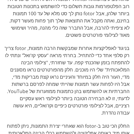
רוב הפלטפורמות גובות תשלום כדי להשתמש בתכונות הטובות
ביותר שלהן, אבל fotor נותן לך סט מלא של עד 100 תמונות
בחינם, ואתה מקבל את התוצאות שלך תוך פחות מעשר דקות.
לא ציפיתי להרבה, אבל התברר שזה כלי מהנה, מהיר ושימושי
מאוד לצילומי פורטרטים פשוטים.
בניגוד לאפליקציות אחרות שמבקשות הרבה תמונות, fotor צריך
רק סלפי אחד כדי להתחיל. בחרתי מראה "עסקי קז'ואל" ונתתי לו
להתפתח בזמן שהכנתי קפה. עד שחזרתי, "צילומי הבינה
המלאכותית" שלי היו מוכנים. חלק מהפורטרטים נראו מסוננים
מדי, העור היה חלק במיוחד והעיניים נראו קצת מבריקות מדי,
אבל היו לפחות עשר תמונות שהייתי שמחה לפרסם ברשתות
החברתיות או להשתמש בהן כתמונות ממוזערות של YouTube.
לדעתי, זו לא הבחירה הטובה ביותר לצילומי ראש עסקיים
רציניים, אבל לצילומי פורטרטים כיפיים וקז'ואליים, היא עושה
עבודה נהדרת.
החלק הכי טוב ב-fotor הוא שאחרי יצירת התמונות, ניתן לפתוח
אותן מיד באותה אפליקציה ולהשתמש בכלי הבינה המלאכותית