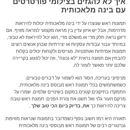
איך לא להגזים בצילומי פורטרטים
עם בינה מלאכותית
תמונות ראש שנוצרו על ידי בינה מלאכותית יכולות להיראות
מדהימות, אבל יש איזון עדין בין מראה מקצועי למראה מזויף. אם
דיוקן נראה חלק מדי או מושלם מדי, הוא יכול להיראות לא טבעי,
במיוחד עבור עבודות עסקיות או יצירתיות שבהן אנשים רוצים
תמונות אמיתיות ואותנטיות. מגייסים ולקוחות יכולים בקלות
להבחין אם תמונה נראית "לא נכונה", וזה יכול לפגוע בקריירה
שלכם יותר מאשר לעזור לה.
מניסיוני בעריכה, הסוד הוא לשמור על דברים טבעיים.
כשמשתמשים בכלי תמונת ראש מבוסס בינה מלאכותית,
התמקדו בתיקונים קטנים במקום בשינויים שלמים. שמרו על
מרקם העור גלוי ואל תשנו את צורת הפנים: תמונת ראש טובה
צריכה להיראות כך
את, בדיוק ביום הכי טוב שלך
.
תאורה היא רמז חשוב נוסף כשמדובר בתמונות שנראות מזויפות.
גנרטורים רבים של תמונות ראש מבוססי בינה מלאכותית