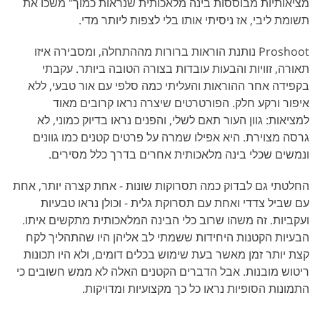
מציאותיות מבוססות בינה מלאכותית שנראות כמוך" משכו את
תשומת ליבי, אז ניסיתי אותו בלי לצפות ליותר מדי.
Proshoot נותנת הוראות ברורות מההתחלה, ומסבירה איזו
תאורה, זוויות והבעות עובדות בצורה הטובה ביותר. עקבתי
בקפידה אחר ההוראות והעליתי כמה סלפי עם אור טבעי, ללא
איפור ורקע חלק. הפורטרטים שיצרה נראו קרובים מאוד
למציאות: גוון העור תאם לשלי, והפנים נראו בדיוק כמוני, לא
גרסה מצוירת. היא אפילו שמרה על פרטים קטנים כמו גוונים
ונמשים שכלי בינה מלאכותית אחרים בדרך כלל מסירים.
החלטתי גם לבדוק כמה תסרוקות שונות - אחת קצרה יותר, אחת
עם שביל צדדי ואחת עם תסרוקת גלית - וכולן נראו טבעיות
ועקביות. זה משהו שרוב כלי הבינה המלאכותית מתקשים איתו.
הבעיות הקטנות היחידות ששמתי לב אליהן היו שהתהליך לקח
קצת יותר זמן מאשר בעת שימוש בכלים דומים, ולא היו תכונות
ריטוש מובנות. אבל הדברים הקטנים האלה לא ממש חשובים כי
התמונות הסופיות נראו כל כך מקצועיות ומדויקות.