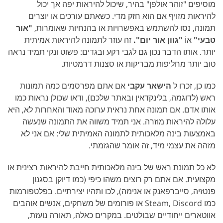
מוסיפים "זוהר אולפן" בהיר, שיכול להיראות יפה אך יכול
להיראות מזויף אם הוא חזק מדי. כשאתם עורכים או יוצרים
תמונה, נסו להשתמש באפשרויות או בהנחיות שאומרות,
"אור
טבעי"
אוֹ
"גוון אור יום".
זה עוזר לתמונה להיראות אמיתית
יותר. אותו הדבר נכון גם לגבי רקע ובגדים: פשוט ונקי תמיד נראה
טוב יותר מחליפות מבריקות או סצנות דרמטיות.
כמו כן, זכרו ל
הישאר עקבי
אם אתם מפרסמים כמה תמונות
ראש (לדוגמה, בלינקדאין ובאתר שלכם), ודאו שכולן נראות כמו
אותו אדם. אם תמונה אחת נראית ערוכה מאוד והאחרות לא, היא
עלולה להיראות מוזרה. אני תמיד משווה את התמונה שנעשה
באמצעות בינה מלאכותית לתמונה האמיתית שלי: אם אני לא
מזהה את עצמי מיד, זה אומר שהגזמתי.
לא כל תמונת ראש של בינה מלאכותית חייבת להיראות רצינית או
מקצועית. אם אתם רק רוצים משהו כיפי (כמו דיוקן בסגנון
פנטזיה, סייברפאנק או אנימה), לכו ותהיו יצירתיים. בפלטפורמות
כמו Steam, Discord או פורומים של משחקים, אנשים אוהבים
אווטארים ייחודיים שבולטים. במקרים כאלה, תאורה נועזת,