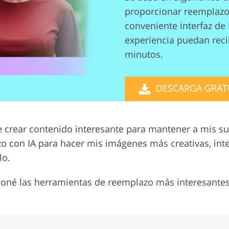
proporcionar reemplazos
Servicios de edición de
etoque de
Datos de Entrenamiento de
video
IA
conveniente interfaz de 
experiencia puedan recib
minutos.
DESCARGA GRAT
crear contenido interesante para mantener a mis sus
o con IA para hacer mis imágenes más creativas, in
lo.
ioné las herramientas de reemplazo más interesantes,