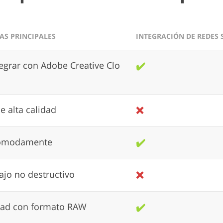
AS PRINCIPALES
INTEGRACIÓN DE REDES 
egrar con Adobe Creative Clo
✔️
e alta calidad
❌
cómodamente
✔️
bajo no destructivo
❌
dad con formato RAW
✔️