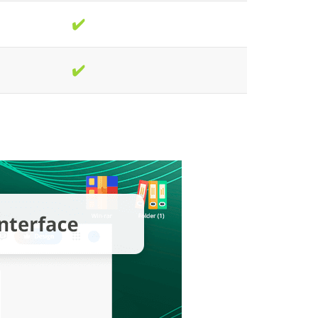
✔️
✔️