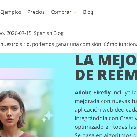
Ejemplos
Precios
Comprar
Blog
hop
Templates
Video
bo
, 2026-07-15,
Spanish Blog
n nuestro sitio, podemos ganar una comisión.
Cómo funcion
oshop
Plantillas
LUT profesionales
LA MEJ
Servicios de retoque
Servicios de edición de
oshop
Plantillas de marketing
Superposiciones de v
 Servicios
fotográfico de bebés
fotos inmobiliarias
de
Tarjetas de San Valentín
DE REEM
Invitaciones de boda
oshop
Invitación de cumpleaños
cciones
infantil
Adobe Firefly
Incluye l
mejorada con nuevas fu
os por IA
Servicios de manipulación
Servicios de restauració
e vestir
de imágenes
de fotografías
aplicación web dedicada
as
integrándola con Creativ
optimizado en todas las
Se basa en algoritmos de