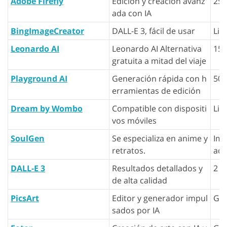
Adobe Firefly
Edición y creación avanz
25 
ada con IA
BingImageCreator
DALL-E 3, fácil de usar
Lib
Leonardo AI
Leonardo AI Alternativa
150
gratuita a mitad del viaje
Playground AI
Generación rápida con h
50 
erramientas de edición
Dream by Wombo
Compatible con dispositi
Lib
vos móviles
SoulGen
Se especializa en anime y
Imá
retratos.
ada
DALL-E 3
Resultados detallados y
2 i
de alta calidad
PicsArt
Editor y generador impul
Gra
sados por IA