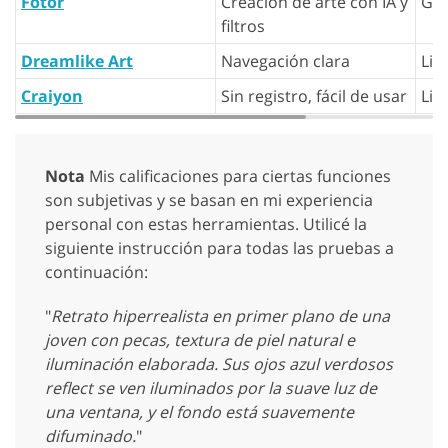
Fotor
Creación de arte con IA y
Gra
filtros
Dreamlike Art
Navegación clara
Lib
Craiyon
Sin registro, fácil de usar
Lib
Nota
Mis calificaciones para ciertas funciones
son subjetivas y se basan en mi experiencia
personal con estas herramientas. Utilicé la
siguiente instrucción para todas las pruebas a
continuación:
"
Retrato hiperrealista en primer plano de una
joven con pecas, textura de piel natural e
iluminación elaborada. Sus ojos azul verdosos
reflect se ven iluminados por la suave luz de
una ventana, y el fondo está suavemente
difuminado.
"