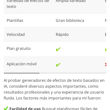
Variedad de efectos de
Amplia variedad
Bá
texto
Plantillas
Gran biblioteca
Mo
Velocidad
Rápido
Bi
Plan gratuito
✔️
✔️
Aplicación móvil
✔️
❌
Al probar generadores de efectos de texto basados en
IA, consideré diversos aspectos importantes, como
resultados profesionales y una experiencia de usuario
fluida. Los factores más importantes para mí fueron:
Facilidad de uso
Busqué plataformas fáciles de