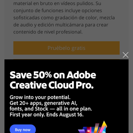
material en bruto en vídeos pulidos. Su
conjunto de funciones incluye opciones
sofisticadas como gradación de color, mezcla
de audio y edición multicámara para crear
contenido de nivel profesional.
Pruébelo gratis
Ver más
Casos de uso: Tabla
comparativa
ESCENARIO
LA MEJOR ELECCIÓN
RA