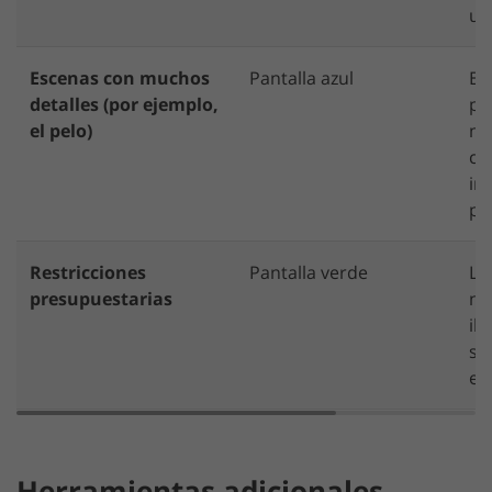
un
Escenas con muchos
Pantalla azul
En
detalles (por ejemplo,
pa
el pelo)
má
ca
in
pe
Restricciones
Pantalla verde
La
presupuestarias
ne
il
so
ec
Herramientas adicionales