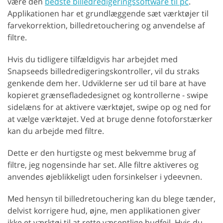
være den
bedste billedredigeringssoftware til pc
.
Applikationen har et grundlæggende sæt værktøjer til
farvekorrektion, billedretouchering og anvendelse af
filtre.
Hvis du tidligere tilfældigvis har arbejdet med
Snapseeds billedredigeringskontroller, vil du straks
genkende dem her. Udviklerne ser ud til bare at have
kopieret grænsefladedesignet og kontrollerne - swipe
sidelæns for at aktivere værktøjet, swipe op og ned for
at vælge værktøjet. Ved at bruge denne fotoforstærker
kan du arbejde med filtre.
Dette er den hurtigste og mest bekvemme brug af
filtre, jeg nogensinde har set. Alle filtre aktiveres og
anvendes øjeblikkeligt uden forsinkelser i ydeevnen.
Med hensyn til billedretouchering kan du blege tænder,
delvist korrigere hud, øjne, men applikationen giver
ikke et værktøj til at rette væsentlige hudfejl. Hvis du