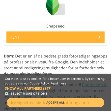
Snapseed
HENT
Dom
: Det er en af de bedste gratis fotoredigeringsapps
på professionelt niveau fra Google. Den indeholder et
stort antal redigeringsmuligheder for at forbedre selv
de mest almindelige fotos.
Our website uses cookies for a better user experience. By continuing,
you agree to our Cookie Policy.
Read more
Programmet er skabt som et alternativ til
Photoshop til
SHOW ALL PARTNERS
(847) →
iPad
, og det giver dig mulighed for at tage fuld kontrol
SELECT MORE OPTIONS
over dine billeder, inklusive en række værktøjer til at
ændre vignetter, sløring, temperatur og andre
ACCEPT ALL
elementer.