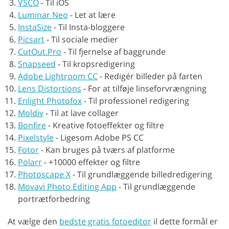
VSCO
-
Til iOS
Luminar Neo
-
Let at lære
InstaSize
-
Til Insta-bloggere
Picsart
-
Til sociale medier
CutOut.Pro
-
Til fjernelse af baggrunde
Snapseed
-
Til kropsredigering
Adobe Lightroom CC
-
Redigér billeder på farten
Lens Distortions
-
For at tilføje linseforvrængning
Enlight Photofox
-
Til professionel redigering
Moldiv
-
Til at lave collager
Bonfire
-
Kreative fotoeffekter og filtre
Pixelstyle
-
Ligesom Adobe PS CC
Fotor
-
Kan bruges på tværs af platforme
Polarr
-
+10000 effekter og filtre
Photoscape X
-
Til grundlæggende billedredigering
Movavi Photo Editing App
-
Til grundlæggende
portrætforbedring
At vælge den
bedste gratis fotoeditor
il dette formål er