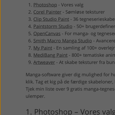
Photoshop
-
Vores valg
Corel Painter
-
Sømløse teksturer
Clip Studio Paint
-
36 tegneserieskabe
Paintstorm Studio
-
50+ brugerdefine
OpenCanvas
-
For manga- og tegnese
Smith Macro Manga Studio
-
Avancere
My Paint
-
En samling af 100+ overlejr
MediBang Paint
-
800+ tematiske ani
Artweaver
-
At skabe teksturer fra bu
Manga-software giver dig mulighed for hu
klik. Tag et kig på de færdige skabeloner
Tjek min liste over 9 gratis manga-tegnes
ulemper.
1. Photoshop – Vores val