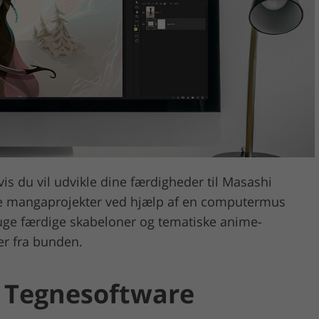
Videoredigeringstj
ring af smykker
AI-træningsdata
is du vil udvikle dine færdigheder til Masashi
ke mangaprojekter ved hjælp af en computermus
 bruge færdige skabeloner og tematiske anime-
er fra bunden.
a Tegnesoftware