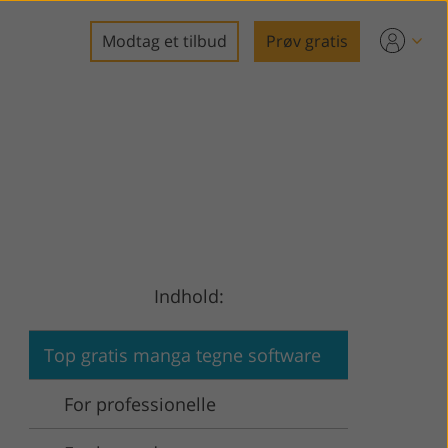
Modtag et tilbud
Prøv gratis
redigering
f fast
ger
Indhold:
ing
Top gratis manga tegne software
For professionelle