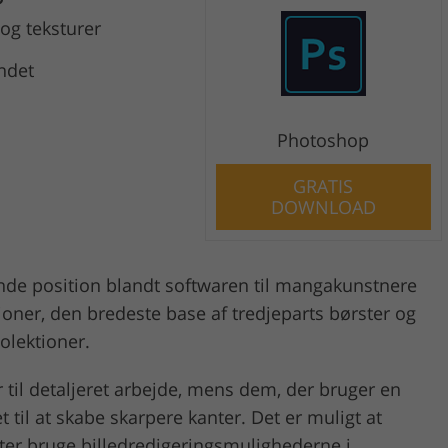
 og teksturer
undet
Photoshop
GRATIS
DOWNLOAD
de position blandt softwaren til mangakunstnere
oner, den bredeste base af tredjeparts børster og
olektioner.
 til detaljeret arbejde, mens dem, der bruger en
til at skabe skarpere kanter. Det er muligt at
fter bruge billedredigeringsmulighederne i