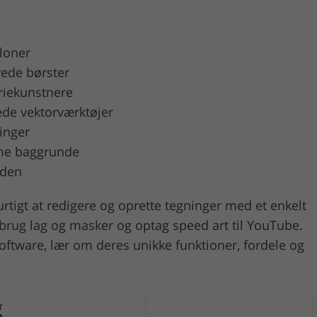
loner
rede børster
riekunstnere
de vektorværktøjer
inger
me baggrunde
nden
rtigt at redigere og oprette tegninger med et enkelt
, brug lag og masker og optag speed art til YouTube.
oftware, lær om deres unikke funktioner, fordele og
g