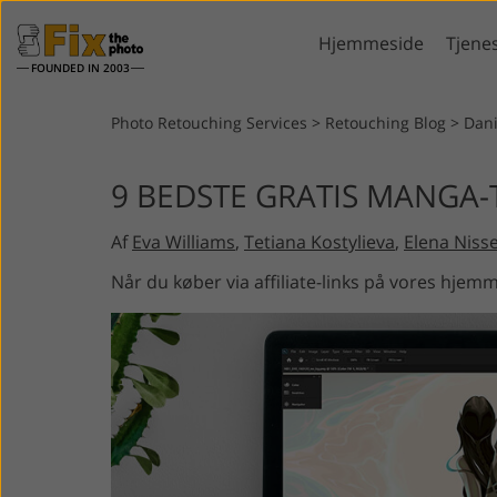
Hjemmeside
Tjene
FOUNDED IN 2003
Lightroom
Pho
Photo Retouching Services
>
Retouching Blog
>
Dan
Lightroom-
Photoshop 
9 BEDSTE GRATIS MANGA-
forudindstillinger
Photoshop 
Portrætretouchering
Kropsr
LR Preset Collections
Af
Eva Williams
,
Tetiana Kostylieva
,
Elena Niss
Photoshop-o
Forudindstillinger for
Photoshop t
Når du køber via affiliate-links på vores hjemm
bedste tilbud
Hele Ps Act
Mobile Presets
samlinger
Hele Ps Ove
Redigering af
AI-generer
bryllupsbilleder