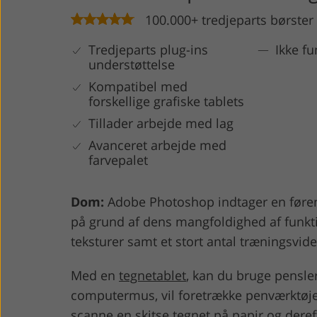
100.000+ tredjeparts børster
Tredjeparts plug-ins
Ikke f
understøttelse
Kompatibel med
forskellige grafiske tablets
Tillader arbejde med lag
Avanceret arbejde med
farvepalet
Dom:
Adobe Photoshop indtager en føren
på grund af dens mangfoldighed af funkti
teksturer samt et stort antal træningsvide
Med en
tegnetablet
, kan du bruge pensler
computermus, vil foretrække penværktøjet 
scanne en skitse tegnet på papir og dere