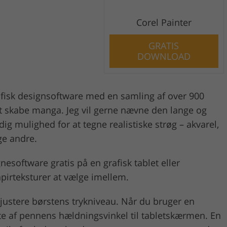
Corel Painter
GRATIS
DOWNLOAD
afisk designsoftware med en samling af over 900
 at skabe manga. Jeg vil gerne nævne den lange og
g mulighed for at tegne realistiske strøg – akvarel,
ge andre.
software gratis på en grafisk tablet eller
apirteksturer at vælge imellem.
t justere børstens trykniveau. Når du bruger en
kte af pennens hældningsvinkel til tabletskærmen. En