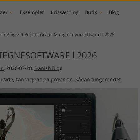
ster
Eksempler
Prissætning
Butik
Blog
toshop
Templates
Video
ish Blog
>
9 Bedste Gratis Manga-Tegnesoftware i 2026
handlinger
Alle skabeloner
LUT'er til video
TEGNESOFTWARE I 2026
Billedredigering a
børster
Marketing skabeloner
Professionelle
etouchering
Nyfødt fotoredigering
ejendom
videooverlejrin
en
, 2026-07-28,
Danish Blog
verlejringer
Valentinsdagskort
eksturer
Bryllupsinvitationer
eside, kan vi tjene en provision.
Sådan fungerer det
.
ions-
Invitation til børnefest
rlays bundter
ede modeller til
Foto manipulation
Foto restaurer
tøj