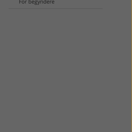
For begyndere
enester