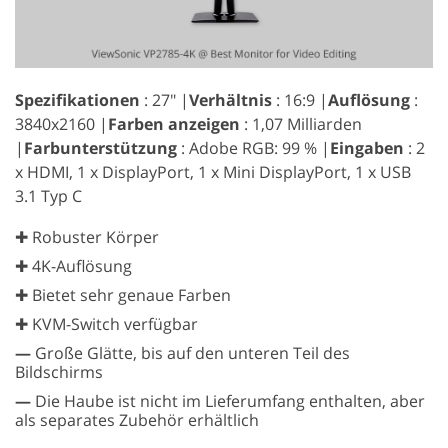
Spezifikationen
: 27″ |
Verhältnis
: 16:9 |
Auflösung
:
3840x2160 |
Farben anzeigen
: 1,07 Milliarden
|
Farbunterstützung
: Adobe RGB: 99 % |
Eingaben
: 2
x HDMI, 1 x DisplayPort, 1 x Mini DisplayPort, 1 x USB
3.1 Typ C
✚ Robuster Körper
✚ 4K-Auflösung
✚ Bietet sehr genaue Farben
✚ KVM-Switch verfügbar
—
Große Glätte, bis auf den unteren Teil des
Bildschirms
—
Die Haube ist nicht im Lieferumfang enthalten, aber
als separates Zubehör erhältlich