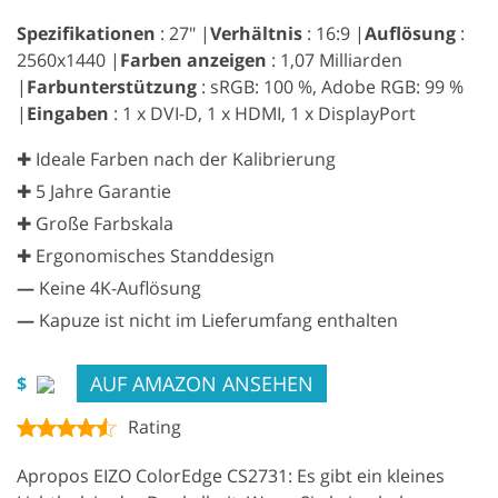
Spezifikationen
: 27″ |
Verhältnis
: 16:9 |
Auflösung
:
2560x1440 |
Farben anzeigen
: 1,07 Milliarden
|
Farbunterstützung
: sRGB: 100 %, Adobe RGB: 99 %
|
Eingaben
: 1 x DVI-D, 1 x HDMI, 1 x DisplayPort
✚ Ideale Farben nach der Kalibrierung
✚ 5 Jahre Garantie
✚ Große Farbskala
✚ Ergonomisches Standdesign
—
Keine 4K-Auflösung
—
Kapuze ist nicht im Lieferumfang enthalten
AUF AMAZON ANSEHEN
$
Rating
Apropos EIZO ColorEdge CS2731: Es gibt ein kleines