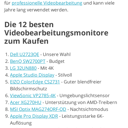
für
professionelle Videobearbeitung
und kann viele
Jahre lang verwendet werden.
Die 12 besten
Videobearbeitungsmonitore
zum Kaufen
Dell U2723QE
-
Unsere Wahl
BenQ SW2700PT
-
Budget
LG 32UN880
-
Mit 4K
Apple Studio Display
-
Stilvoll
EIZO ColorEdge CS2731
-
Guter blendfreier
Bildschirmschutz
ViewSonic VP2785-4K
-
Umgebungslichtsensor
Acer XG270HU
-
Unterstützung von AMD-Treibern
MSI Optix MAG274QRF-QD
-
Nachtsichtmodus
Apple Pro Display XDR
-
Leistungsstarke 6K-
Auflösung