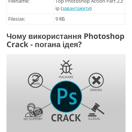
Filename:
Top Photoshop Action Part 2.z
ip (
завантажити
)
Filesize:
9 КБ
Чому використання Photoshop
Crack - погана ідея?