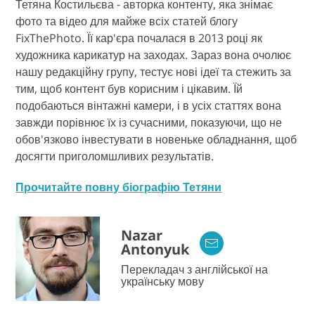
Тетяна Костильєва - авторка контенту, яка знімає
фото та відео для майже всіх статей блогу
FixThePhoto. Її кар'єра почалася в 2013 році як
художника карикатур на заходах. Зараз вона очолює
нашу редакційну групу, тестує нові ідеї та стежить за
тим, щоб контент був корисним і цікавим. Їй
подобаються вінтажні камери, і в усіх статтях вона
завжди порівнює їх із сучасними, показуючи, що не
обов'язково інвестувати в новеньке обладнання, щоб
досягти приголомшливих результатів.
Прочитайте повну біографію Тетяни
Nazar
Antonyuk
Перекладач з англійської на
українську мову