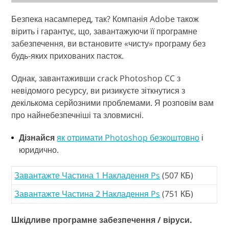
Безпека насамперед, так? Компанія Adobe також
вірить і гарантує, що, завантажуючи її програмне
забезпечення, ви встановите «чисту» програму без
будь-яких прихованих пасток.
Однак, завантаживши crack Photoshop CC з
невідомого ресурсу, ви ризикуєте зіткнутися з
декількома серйозними проблемами. Я розповім вам
про найнебезпечніші та зловмисні.
Дізнайся
як отримати Photoshop безкоштовно
і
юридично.
Завантажте Частина 1 Накладення Ps
(507 КБ)
Завантажте Частина 2 Накладення Ps
(751 КБ)
Шкідливе програмне забезпечення / віруси.