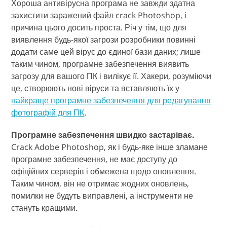
Хороша антивірусна програма не завжди здатна
захистити заражений файл crack Photoshop, і
причина цього досить проста. Річ у тім, що для
виявлення будь-якої загрози розробники повинні
додати саме цей вірус до єдиної бази даних; лише
таким чином, програмне забезпечення виявить
загрозу для вашого ПК і вилікує її. Хакери, розуміючи
це, створюють нові віруси та вставляють їх у
найкраще програмне забезпечення для редагування
фотографій для ПК
.
Програмне забезпечення швидко застаріває.
Crack Adobe Photoshop, як і будь-яке інше зламане
програмне забезпечення, не має доступу до
офіційних серверів і обмежена щодо оновлення.
Таким чином, він не отримає жодних оновлень,
помилки не будуть виправлені, а інструменти не
стануть кращими.