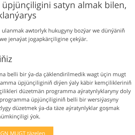
jünçiligini satyn almak bilen,
lanýarys
i ulanmak awtorlyk hukugyny bozýar we dünýäniň
 we jenaýat jogapkärçiligine çekýär.
ňiz
a belli bir ýa-da çäklendirilmedik wagt üçin mugt
ramma üpjünçiliginiň diýen ýaly käbir kemçilikleriniň
çilikleri düzetmän programma aýratynlyklaryny doly
programma üpjünçiliginiň belli bir wersiýasyny
zlygy düzetmek ýa-da täze aýratynlyklar goşmak
ümkinçiligi ýok.
IGN MUGT täzelen