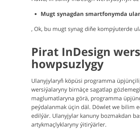
Mugt synagdan smartfonymda ulan
, Ok, bu mugt synag diňe kompýuterde ula
Pirat InDesign wer
howpsuzlygy
Ulanyjylaryň köpüsi programma üpjünçili
wersiýalaryny birnäçe sagatlap gözlemegi 
maglumatlaryna görä, programma üpjünçil
peýdalanmak üçin däl. Döwlet we bilim 
edilýär. Ulanyjylar kanuny bozmakdan ba
artykmaçlyklaryny ýitirýärler.