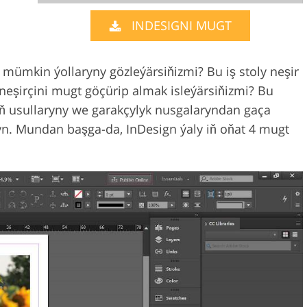
INDESIGNI MUGT
Video Editing S
ry Photo Editing
AI Training Data
mümkin ýollaryny gözleýärsiňizmi? Bu iş stoly neşir
neşirçini mugt göçürip almak isleýärsiňizmi? Bu
ň usullaryny we garakçylyk nusgalaryndan gaça
. Mundan başga-da, InDesign ýaly iň oňat 4 mugt