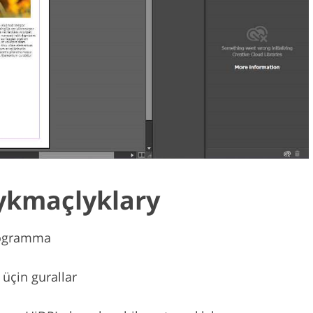
ykmaçlyklary
programma
üçin gurallar