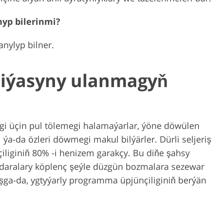
yp bilerinmi?
nylyp bilner.
siýasyny ulanmagyň
gi üçin pul tölemegi halamaýarlar, ýöne döwülen
ýa-da özleri döwmegi makul bilýärler. Dürli seljeriş
iginiň 80% -i henizem garakçy. Bu diňe şahsy
edaralary köplenç şeýle düzgün bozmalara sezewar
şga-da, ygtyýarly programma üpjünçiliginiň berýän