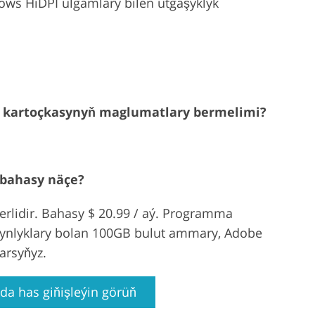
ows HiDPI ulgamlary bilen utgaşyklyk
t kartoçkasynyň maglumatlary bermelimi?
 bahasy näçe?
erlidir. Bahasy $ 20.99 / aý. Programma
tynlyklary bolan 100GB bulut ammary, Adobe
arsyňyz.
da has giňişleýin görüň