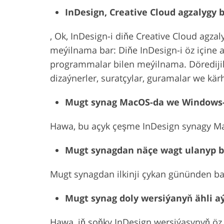
InDesign, Creative Cloud agzalygy
, Ok, InDesign-i diňe Creative Cloud agzal
meýilnama bar: Diňe InDesign-i öz içine
programmalar bilen meýilnama. Döredijil
dizaýnerler, suratçylar, guramalar we kär
Mugt synag MacOS-da we Windows-
Hawa, bu açyk çeşme InDesign synagy M
Mugt synagdan näçe wagt ulanyp b
Mugt synagdan ilkinji çykan gününden baş
Mugt synag doly wersiýanyň ähli aý
Hawa, iň soňky InDesign wersiýasynyň öz i