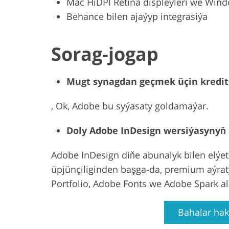
Mac HiDPI Retina displeýleri we Wind
Behance bilen ajaýyp integrasiýa
Sorag-jogap
Mugt synagdan geçmek üçin kredi
, Ok, Adobe bu syýasaty goldamaýar.
Doly Adobe InDesign wersiýasynyň
Adobe InDesign diňe abunalyk bilen elýet
üpjünçiliginden başga-da, premium aýra
Portfolio, Adobe Fonts we Adobe Spark al
Bahalar hak