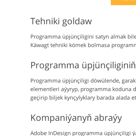
Tehniki goldaw
Programma üpjünçiligini satyn almak bilen
Käwagt tehniki kömek bolmasa program
Programma üpjünçiliginiň b
Programma üpjünçiligi döwülende, garakç
elementleri aýyryp, programma koduna dü
geçirip biljek kynçylyklary barada alada e
Kompaniýanyň abraýy
Adobe InDesign programma üpjünçiligi ý