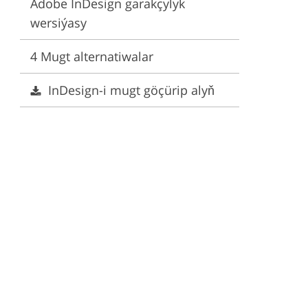
Adobe InDesign garakçylyk
wersiýasy
ervices
4 Mugt alternatiwalar
InDesign-i mugt göçürip alyň