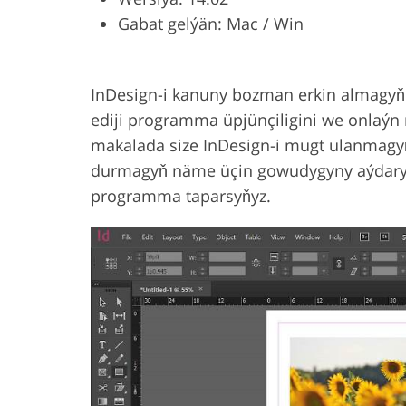
Gabat gelýän: Mac / Win
Product Photo Editing
Jewelle
InDesign-i kanuny bozman erkin almagyň 
ediji programma üpjünçiligini we onlaýn 
makalada size InDesign-i mugt ulanmagy
durmagyň näme üçin gowudygyny aýdaryn
programma taparsyňyz.