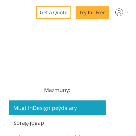
Get a Quote
Try for Free
o
o Editing
ys
o Editing
Mazmuny:
ation
Mugt InDesign peýdalary
Sorag-jogap