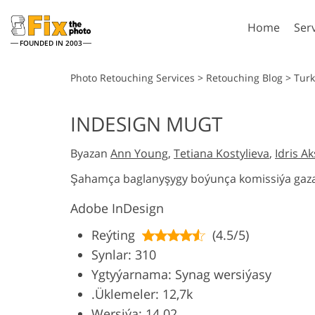
Home
Ser
FOUNDED IN 2003
Lightroom
P
Photo Retouching Services
>
Retouching Blog
>
Tur
Lightroom Presets
Photosho
INDESIGN MUGT
Entire LR Preset
Photosho
Portrait Retouching
Bod
Collections
Byazan
Ann Young
,
Tetiana Kostylieva
,
Idris A
Photosho
Best Deal Presets
Photosho
Şahamça baglanyşygy boýunça komissiýa gaza
Mobile Collection
Entire Ps
Adobe InDesign
Collectio
Entire Ps
AI Gene
Reýting
(4.5/5)
Wedding Photo Editing
Bundles
Synlar: 310
Ygtyýarnama: Synag wersiýasy
.Üklemeler: 12,7k
Wersiýa: 14.02