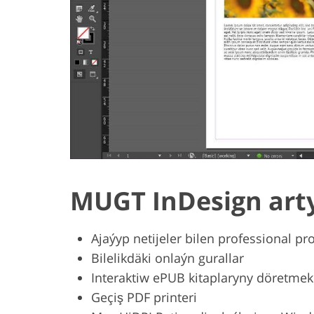
MUGT InDesign art
Ajaýyp netijeler bilen professional 
Bilelikdäki onlaýn gurallar
Interaktiw ePUB kitaplaryny döretmek 
Geçiş PDF printeri