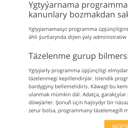
Ygtyýarnama programma üp
kanunlary bozmakdan sak
Ygtyýarnamasyz programma üpjünçiligin
ähli ýurtlarynda diýen ýaly administratiw
Täzelenme gurup bilmersi
Ygtyýarly programma üpjünçiligi elmydam
täzelenmegi kepillendirýär. Islendik prog
bardygyny bellemelidiris. Käwagt bu kem
ulanmak mümkin däl. Adatça, garakçylar 
döwýärler. Şonuň üçin haýsydyr bir näsa
zerur bolsa, programmany täzelemegiň m
INDES