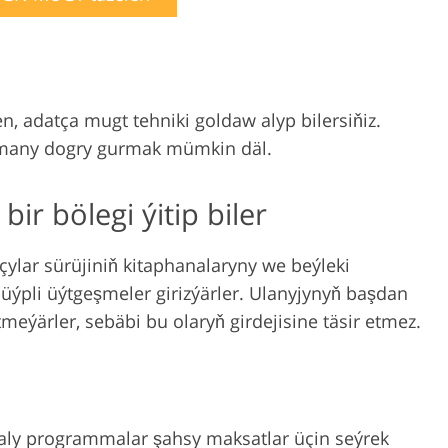
, adatça mugt tehniki goldaw alyp bilersiňiz.
many dogry gurmak mümkin däl.
ir bölegi ýitip biler
ylar sürüjiniň kitaphanalaryny we beýleki
ýpli üýtgeşmeler girizýärler. Ulanyjynyň başdan
tmeýärler, sebäbi bu olaryň girdejisine täsir etmez.
aly programmalar şahsy maksatlar üçin seýrek