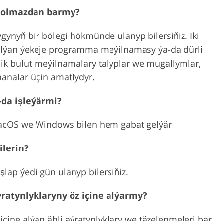
 bolmazdan barmy?
ygynyň bir bölegi hökmünde ulanyp bilersiňiz. Iki
 alýan ýekeje programma meýilnamasy ýa-da dürli
ik bulut meýilnamalary talyplar we mugallymlar,
hanalar üçin amatlydyr.
da işleýärmi?
acOS we Windows bilen hem gabat gelýär
ilerin?
lap ýedi gün ulanyp bilersiňiz.
ratynlyklaryny öz içine alýarmy?
çine alýan ähli aýratynlyklary we täzelenmeleri bar.