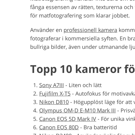
fånga essensen av rätten, texturerna och
för matfotografering som klarar jobbet.
Använder en
professionell kamera
kommer
fotograferar i kommersiella syften. En b
bullriga bilder, även under utmanande lj
Topp 10 kameror f
Sony A7III
-
Liten och lätt
Fujifilm X-T5
-
Autofokus för motivav
Nikon D810
-
Högupplöst läge för att 
Olympus OM-D E-M10 Mark III
-
Prisv
Canon EOS 5D Mark IV
-
För unika vin
Canon EOS 80D
-
Bra batteritid