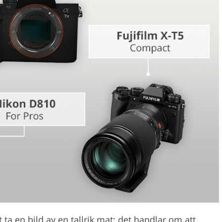
Videoredigering
gering av smycken
AI-träningsdata
ta en bild av en tallrik mat; det handlar om att