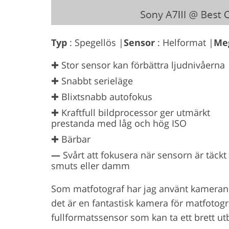
Typ
: Spegellös |
Sensor
: Helformat |
Me
✚ Stor sensor kan förbättra ljudnivåerna
✚ Snabbt serieläge
✚ Blixtsnabb autofokus
✚ Kraftfull bildprocessor ger utmärkt
prestanda med låg och hög ISO
✚ Bärbar
—
Svårt att fokusera när sensorn är täckt
smuts eller damm
Som matfotograf har jag använt kameran S
det är en fantastisk kamera för matfotog
fullformatssensor som kan ta ett brett ut