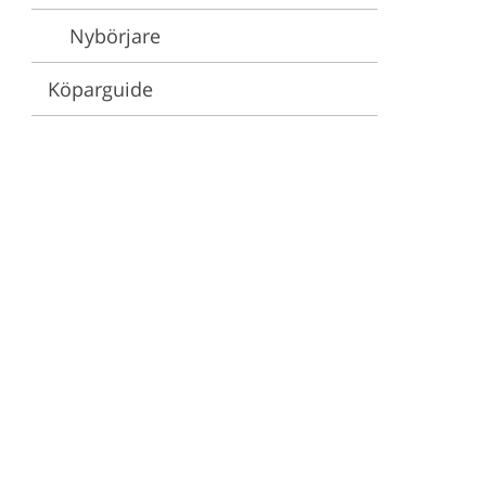
Nybörjare
stjänster
Köparguide