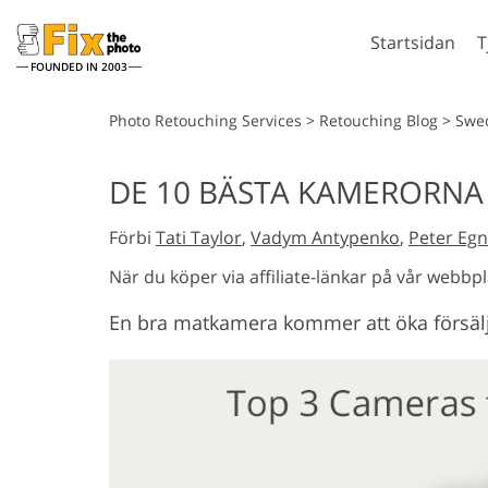
Startsidan
T
FOUNDED IN 2003
Lightroom
P
Photo Retouching Services
>
Retouching Blog
>
Swe
Lightroom-
Photosho
DE 10 BÄSTA KAMERORNA
förinställningar
Photosho
Porträttretuschering
Kropp
LR Preset Collections
Förbi
Tati Taylor
,
Vadym Antypenko
,
Peter Egn
Photosho
Best Deal Presets
Photoshop
När du köper via affiliate-länkar på vår webbpl
Mobila förinställningar
Hela Ps A
En bra matkamera kommer att öka försäljn
samlinga
Hela Ps O
Mod
Redigering av bröllopsfoto
gene
in