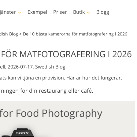
jänster
Exempel
Priser
Butik
Blogg
hotoshop
Templates
Vide
dish Blog
>
De 10 bästa kamerorna för matfotografering i 2026
p-åtgärder
Alla mallar
LUT för video
 FÖR MATFOTOGRAFERING I 2026
p penslar
Marknadsföringsmallar
Professionell
sretuschering
Nyfödd fotoredigering
Fastighetsfotore
videoöverläg
ell
, 2026-07-17,
Swedish Blog
p-överlägg
Alla hjärtans dag-kort
 texturer
Bröllopsinbjudningar
ats kan vi tjäna en provision. Här är
hur det fungerar
.
ctions-
Inbjudan till barnkalas
ingen för din restaurang eller café.
r
verlays-paket
ely oblečenia
rované umelou
Fotomanipulation
Foto restaur
teligenciou