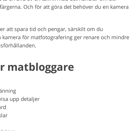
 färgerna. Och för att göra det behöver du en kamera
 att spara tid och pengar, särskilt om du
ra kamera för matfotografering ger renare och mindre
usförhållanden.
ör matbloggare
känning
visa upp detaljer
ärd
klar