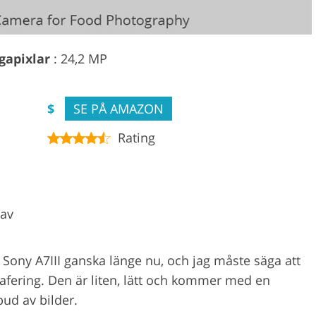
gapixlar
: 24,2 MP
$
SE PÅ AMAZON
Rating
 av
ony A7III ganska länge nu, och jag måste säga att
rafering. Den är liten, lätt och kommer med en
bud av bilder.