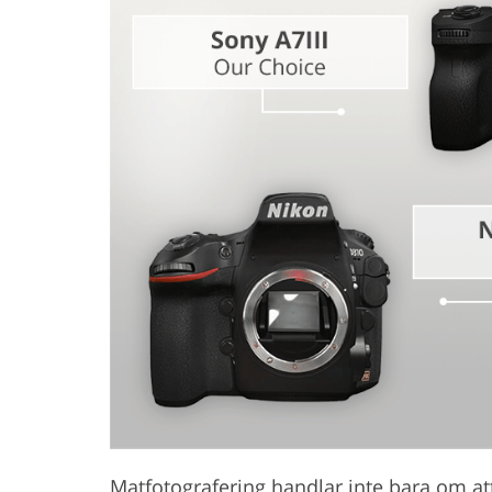
Produktfotoredigering
Fotoredi
Matfotografering handlar inte bara om att 