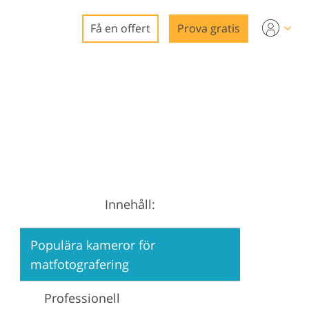
Få en offert
Prova gratis
o
redigering
a
digering
g
Innehåll:
ering
Populära kameror för
matfotografering
Professionell