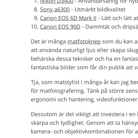
Nikon D3400
-
Användarvänlig för nyb
Sony a6300
-
Utmärkt bildkvalitet
Canon EOS 6D Mark II
-
Lätt och lätt 
Canon EOS 90D
-
Dammtät och dripsä
Det är många
matfotoknep
som du kan anv
att använda naturligt ljus eller skapa sku
behärska dessa tekniker och ha en fantas
fantastiska bilder som får din publik att 
Tja, som matstylist i många år kan jag ber
för matfotografering. Tänk på större sens
ergonomi och hantering, videofunktioner o
Dessutom är det viktigt att investera i en
skärpa och tydlighet. Genom att ta hänsyn 
kamera- och objektivkombinationen för att