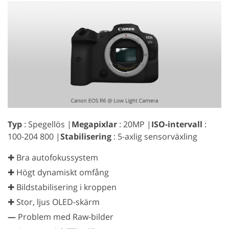
Typ
: Spegellös |
Megapixlar
: 20MP |
ISO-intervall
:
100-204 800 |
Stabilisering
: 5-axlig sensorväxling
✚ Bra autofokussystem
✚ Högt dynamiskt omfång
✚ Bildstabilisering i kroppen
✚ Stor, ljus OLED-skärm
—
Problem med Raw-bilder