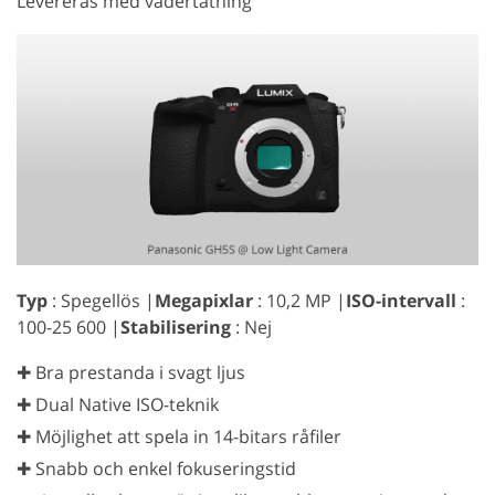
Levereras med vädertätning
Typ
: Spegellös |
Megapixlar
: 10,2 MP |
ISO-intervall
:
100-25 600 |
Stabilisering
: Nej
✚ Bra prestanda i svagt ljus
✚ Dual Native ISO-teknik
✚ Möjlighet att spela in 14-bitars råfiler
✚ Snabb och enkel fokuseringstid