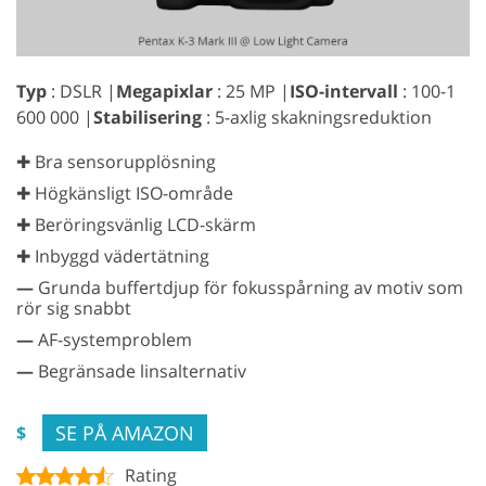
Typ
: DSLR |
Megapixlar
: 25 MP |
ISO-intervall
: 100-1
600 000 |
Stabilisering
: 5-axlig skakningsreduktion
✚ Bra sensorupplösning
✚ Högkänsligt ISO-område
✚ Beröringsvänlig LCD-skärm
✚ Inbyggd vädertätning
—
Grunda buffertdjup för fokusspårning av motiv som
rör sig snabbt
—
AF-systemproblem
—
Begränsade linsalternativ
SE PÅ AMAZON
$
Rating