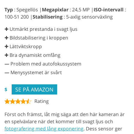
Typ
: Spegellös |
Megapixlar
: 24,5 MP |
ISO-intervall
:
100-51 200 |
Stabilisering
: 5-axlig sensorväxling
✚ Utmärkt prestanda i svagt ljus
✚ Bildstabilisering i kroppen
✚ Lättviktskropp
✚ Bra dynamiskt omfång
—
Problem med autofokussystem
—
Menysystemet är svårt
SE PÅ AMAZON
$
Rating
Först och främst, låt mig säga att den här kameran är
en spelväxlare när det kommer till svagt ljus och
fotografering med lång exponering
. Dess sensor ger