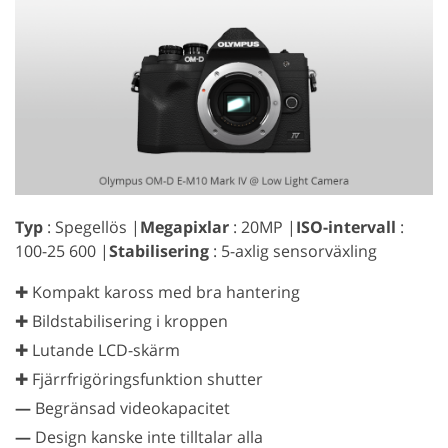
Typ
: Spegellös |
Megapixlar
: 20MP |
ISO-intervall
:
100-25 600 |
Stabilisering
: 5-axlig sensorväxling
✚ Kompakt kaross med bra hantering
✚ Bildstabilisering i kroppen
✚ Lutande LCD-skärm
✚ Fjärrfrigöringsfunktion shutter
—
Begränsad videokapacitet
—
Design kanske inte tilltalar alla