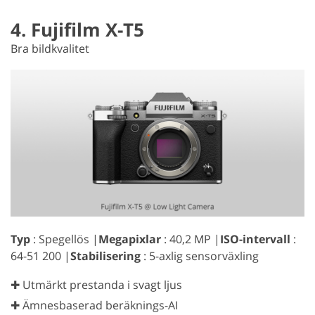
4. Fujifilm X-T5
Bra bildkvalitet
Typ
: Spegellös |
Megapixlar
: 40,2 MP |
ISO-intervall
:
64-51 200 |
Stabilisering
: 5-axlig sensorväxling
✚ Utmärkt prestanda i svagt ljus
✚ Ämnesbaserad beräknings-AI