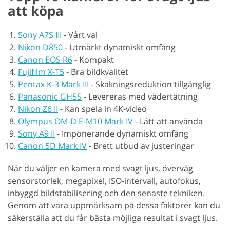
att köpa
Sony A7S III
-
Vårt val
Nikon D850
-
Utmärkt dynamiskt omfång
Canon EOS R6
-
Kompakt
Fujifilm X-T5
-
Bra bildkvalitet
Pentax K-3 Mark III
-
Skakningsreduktion tillgänglig
Panasonic GH5S
-
Levereras med vädertätning
Nikon Z6 II
-
Kan spela in 4K-video
Olympus OM-D E-M10 Mark IV
-
Lätt att använda
Sony A9 II
-
Imponerande dynamiskt omfång
Canon 5D Mark IV
-
Brett utbud av justeringar
När du väljer en kamera med svagt ljus, överväg
sensorstorlek, megapixel, ISO-intervall, autofokus,
inbyggd bildstabilisering och den senaste tekniken.
Genom att vara uppmärksam på dessa faktorer kan du
säkerställa att du får bästa möjliga resultat i svagt ljus.