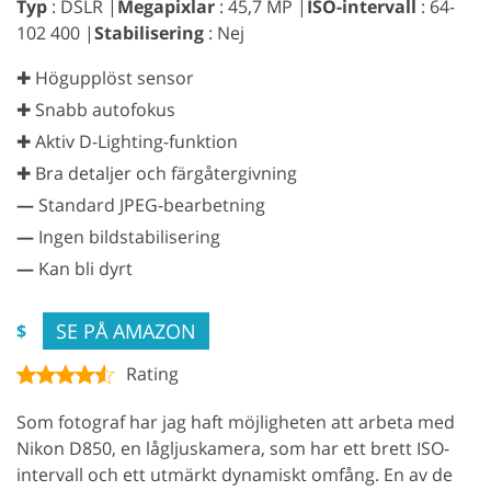
Typ
: DSLR |
Megapixlar
: 45,7 MP |
ISO-intervall
: 64-
102 400 |
Stabilisering
: Nej
✚ Högupplöst sensor
✚ Snabb autofokus
✚ Aktiv D-Lighting-funktion
✚ Bra detaljer och färgåtergivning
—
Standard JPEG-bearbetning
—
Ingen bildstabilisering
—
Kan bli dyrt
SE PÅ AMAZON
$
Rating
Som fotograf har jag haft möjligheten att arbeta med
Nikon D850, en lågljuskamera, som har ett brett ISO-
intervall och ett utmärkt dynamiskt omfång. En av de