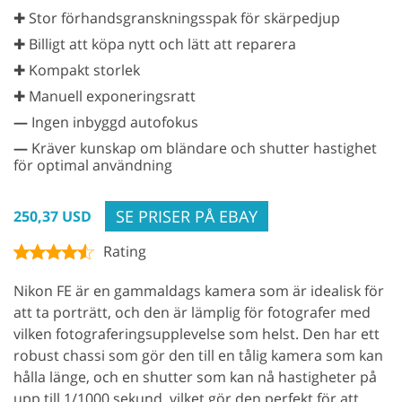
✚ Stor förhandsgranskningsspak för skärpedjup
✚ Billigt att köpa nytt och lätt att reparera
✚ Kompakt storlek
✚ Manuell exponeringsratt
—
Ingen inbyggd autofokus
—
Kräver kunskap om bländare och shutter hastighet
för optimal användning
SE PRISER PÅ EBAY
250,37 USD
Rating
Nikon FE är en gammaldags kamera som är idealisk för
att ta porträtt, och den är lämplig för fotografer med
vilken fotograferingsupplevelse som helst. Den har ett
robust chassi som gör den till en tålig kamera som kan
hålla länge, och en shutter som kan nå hastigheter på
upp till 1/1000 sekund, vilket gör den perfekt för att