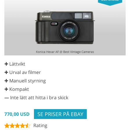
✚ Lättvikt
✚ Urval av filmer
✚ Manuell styrning
✚ Kompakt
—
Inte lätt att hitta i bra skick
SE PRISER PÅ EBAY
770,00 USD
Rating