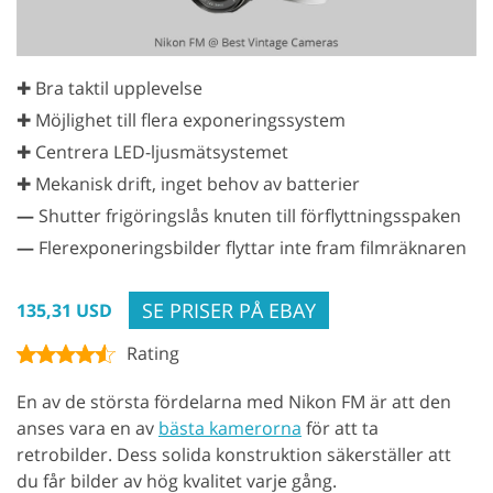
✚ Bra taktil upplevelse
✚ Möjlighet till flera exponeringssystem
✚ Centrera LED-ljusmätsystemet
✚ Mekanisk drift, inget behov av batterier
—
Shutter frigöringslås knuten till förflyttningsspaken
—
Flerexponeringsbilder flyttar inte fram filmräknaren
SE PRISER PÅ EBAY
135,31 USD
Rating
En av de största fördelarna med Nikon FM är att den
anses vara en av
bästa kamerorna
för att ta
retrobilder. Dess solida konstruktion säkerställer att
du får bilder av hög kvalitet varje gång.