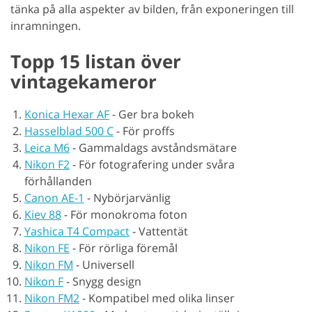
tänka på alla aspekter av bilden, från exponeringen till
inramningen.
Topp 15 listan över
vintagekameror
Konica Hexar AF
-
Ger bra bokeh
Hasselblad 500 C
-
För proffs
Leica M6
-
Gammaldags avståndsmätare
Nikon F2
-
För fotografering under svåra
förhållanden
Canon AE-1
-
Nybörjarvänlig
Kiev 88
-
För monokroma foton
Yashica T4 Compact
-
Vattentät
Nikon FE
-
För rörliga föremål
Nikon FM
-
Universell
Nikon F
-
Snygg design
Nikon FM2
-
Kompatibel med olika linser