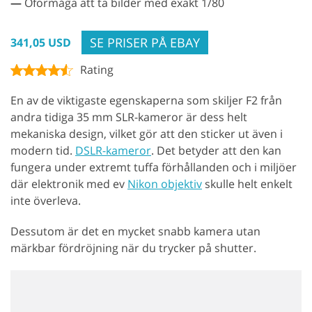
—
Oförmåga att ta bilder med exakt 1/80
SE PRISER PÅ EBAY
341,05 USD
Rating
En av de viktigaste egenskaperna som skiljer F2 från
andra tidiga 35 mm SLR-kameror är dess helt
mekaniska design, vilket gör att den sticker ut även i
modern tid.
DSLR-kameror
. Det betyder att den kan
fungera under extremt tuffa förhållanden och i miljöer
där elektronik med ev
Nikon objektiv
skulle helt enkelt
inte överleva.
Dessutom är det en mycket snabb kamera utan
märkbar fördröjning när du trycker på shutter.