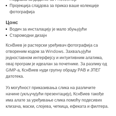
Пројекција слајдова за приказ ваше колекције
фотографија
Цонс
Водич за инсталацију је мало збуњујући
Старомодни дизајн
КснВиев је растерски уређивач фотографија са
отвореним кодом за Windows. Захваљујући
једноставном интерфејсу и интуитивним алатима,
овај програм је идеалан за почетнике. За разлику од
GIMP-а, КснВиев нуди групну обраду РАВ и ЈПЕГ
датотека.
Уз могућност приказивања слика на различите
начине (укључујући презентацију), КснВиев такође
има алате за уређивање слика помоћу подесивих
клизача, маски, слојева, четкица, ефеката и филтера.