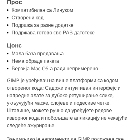
Прос
Компатибилан са Линуком
Отворени код
Подршка за разне додатке
Подржава готово све РАВ датотеке
Цонс
Мала база предавања
Нема обраде пакета
Верзија Mac OS-а ради непримерено
GIMP је уређивач на више платформи са кодом
отвореног кода; Садржи интуитиван интерфејс и
напредне алате за дубоко ретуширање слике,
укључујући маске, слојеве и подесиве четке.
Штавише, можете ручно да уређујете редове
изворног кода и побољшате апликацију не чекајући
следеће ажурирање.
Занимљиво је напоменути да GIMP подржава све