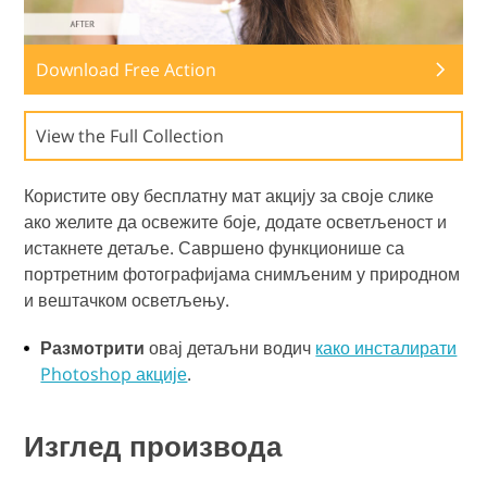
Download Free Action
View the Full Collection
Користите ову бесплатну мат акцију за своје слике
ако желите да освежите боје, додате осветљеност и
истакнете детаље. Савршено функционише са
портретним фотографијама снимљеним у природном
и вештачком осветљењу.
Размотрити
овај детаљни водич
како инсталирати
Photoshop акције
.
Изглед производа