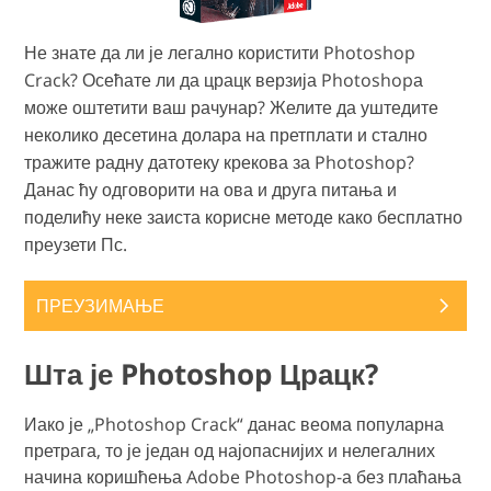
Не знате да ли је легално користити Photoshop
Crack? Осећате ли да црацк верзија Photoshopа
може оштетити ваш рачунар? Желите да уштедите
неколико десетина долара на претплати и стално
тражите радну датотеку крекова за Photoshop?
Данас ћу одговорити на ова и друга питања и
поделићу неке заиста корисне методе како бесплатно
преузети Пс.
ПРЕУЗИМАЊЕ
Шта је Photoshop Црацк?
Иако је „Photoshop Crack“ данас веома популарна
претрага, то је један од најопаснијих и нелегалних
начина коришћења Adobe Photoshop-а без плаћања