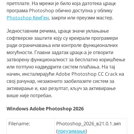
претплате. На мрежи је било која датотека црацк
програма Photoshop обично доступна у облику
Photoshop КеиГен
, закрпи или преузми мастер.
Једноставним речима, црацк значи уклањање
софтверске заштите коју су креирали програмери
ради ограничавања или контроле функционалних
могућности. Главни задатак црацк-а је отворити
затворену функционалност за бесплатно коришћење
или потпуно надмудрити систем плаћања. На тај
начин, инсталирајући Adobe Photoshop CC Crack на
свој рачунар, незаконито заобилазите систем за
активирање и, као резултат, кључ за активирање
више није потребан.
Windows Adobe Photoshop 2026
Filename:
Photoshop_2026_в21.0.1.зип
(
преузимање
)