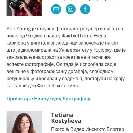
Ann Young је стручни фотограф, ретушер и писац са
више од 9 година рада у ФикТхеПхото. Њена
каријера у дигиталној заједници започела је након
што је дипломирала на Универзитету у Њујорку, где је
заживела њена страст за креативне и техничке
аспекте фотографије. Од тада је испробала своје
вештине у фотографисању догађаја, слободном
ретуширању и креирању садржаја, постајући на крају
саставни део ФикТхеПхото тима.
Прочитајте Енину пуну биографију
Tetiana
Kostylieva
Пхото & Видео Инсигхтс Блоггер