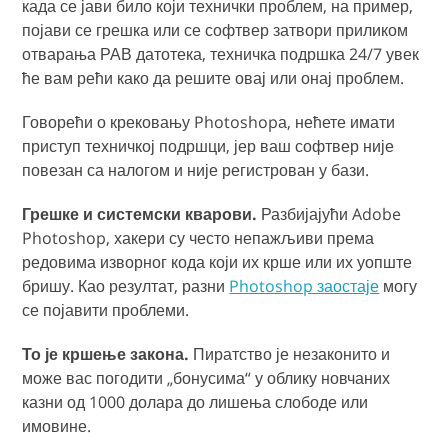
када се јави било који технички проблем, на пример,
појави се грешка или се софтвер затвори приликом
отварања РАВ датотека, техничка подршка 24/7 увек
ће вам рећи како да решите овај или онај проблем.
Говорећи о крековању Photoshopа, нећете имати
приступ техничкој подршци, јер ваш софтвер није
повезан са налогом и није регистрован у бази.
Грешке и системски кварови.
Разбијајући Adobe
Photoshop, хакери су често непажљиви према
редовима изворног кода који их крше или их уопште
бришу. Као резултат, разни
Photoshop заостаје
могу
се појавити проблеми.
То је кршење закона.
Пиратство је незаконито и
може вас погодити „бонусима“ у облику новчаних
казни од 1000 долара до лишења слободе или
имовине.