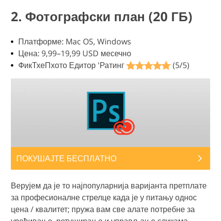
2. Фотографски план (20 ГБ)
Платформе: Mac OS, Windows
Цена: 9,99–19,99 USD месечно
ФикТхеПхото Едитор 'Ратинг
(5/5)
ПОКУШАЈТЕ БЕСПЛАТНО
Верујем да је то најпопуларнија варијанта претплате
за професионалне стрелце када је у питању однос
цена / квалитет; пружа вам све алате потребне за
уређивање, ретуширање и управљање сликама.