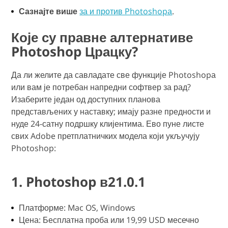
Сазнајте више
за и против Photoshopа
.
Које су правне алтернативе
Photoshop Црацку?
Да ли желите да савладате све функције Photoshopа
или вам је потребан напредни софтвер за рад?
Изаберите један од доступних планова
представљених у наставку; имају разне предности и
нуде 24-сатну подршку клијентима. Ево пуне листе
свих Adobe претплатничких модела који укључују
Photoshop:
1. Photoshop в21.0.1
Платформе: Mac OS, Windows
Цена: Бесплатна проба или 19,99 USD месечно