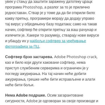
увек у стању да заштити заражену датотеку црацк
програма Photoshop, а разлог за то је прилично
једноставан. Ствар је у томе да да би открили било
какву претњу, програмери морају да додају управо
тај вирус у обједињену базу података; само на такав
начин, софтвер ће открити претњу за ваш рачунар и
излечити је. Хакери то разумеју, стварају нове вирусе
и убацују их у
најбољи софтвер за уређивање
фотографија за ПЦ
.
Софтвер брзо застарева.
Adobe Photoshop crack,
као и било који други хаковани софтвер, нема
приступ службеним серверима и ограничен је у
погледу ажурирања. На тај начин неће добити
ажурирања, грешке неће бити исправљене и алати
неће бити бољи.
Нема Adobe подршке.
Осим загарантоване
сигурности, Adobe је одговоран за своје производе и