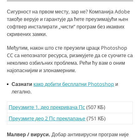
Сигурност на првом месту, зар не? Компанија Adobe
такође верује и гарантује да ћете преузимајући њен
софтвер инсталирати „чисти“ програм без икаквих
скривених замки.
Међутим, након што сте преузели црацк Photoshop
CC са непознатог ресурса, ризикујете да се суочите са
неколико озбиљних проблема. Рећи ћу вам о оним
најопаснијим и злонамерним.
Сазнати
како добити бесплатни Photoshop
и
легално.
Преузмите 1. део прекривача Пс
(507 КБ)
Преузмите део 2 Пс преклапање
(751 КБ)
Малвер / вируси.
Добар антивирусни програм није