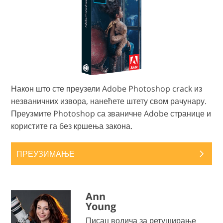
Након што сте преузели Adobe Photoshop crack из
незваничних извора, нанећете штету свом рачунару.
Преузмите Photoshop са званичне Adobe странице и
користите га без кршења закона.
ПРЕУЗИМАЊЕ
Ann
Young
Писац водича за ретуширање