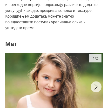
и претходне верзије подржавају различите додатке,
укључујући акције, прекриваче, четке и текстуре.
Коришћењем додатака можете знатно
поједноставити поступак уређивања слика и
уштедети време.
Мат
1/2