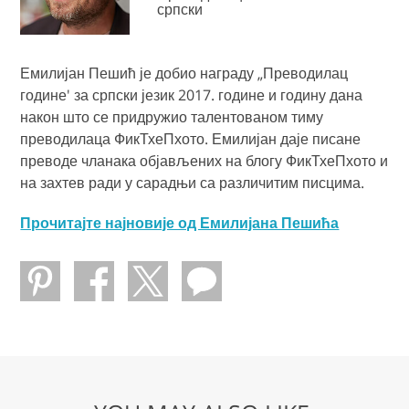
српски
Емилијан Пешић је добио награду „Преводилац
године' за српски језик 2017. године и годину дана
након што се придружио талентованом тиму
преводилаца ФикТхеПхото. Емилијан даје писане
преводе чланака објављених на блогу ФикТхеПхото и
на захтев ради у сарадњи са различитим писцима.
Прочитајте најновије од Емилијана Пешића