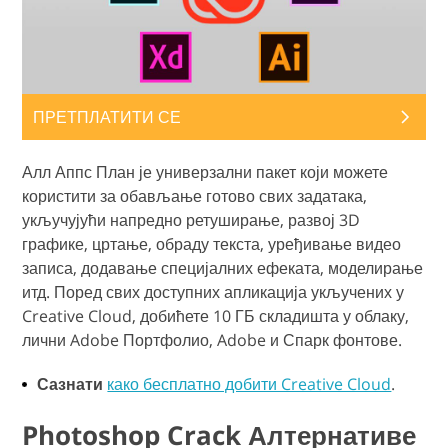
ПРЕТПЛАТИТИ СЕ
Алл Аппс План је универзални пакет који можете
користити за обављање готово свих задатака,
укључујући напредно ретуширање, развој 3D
графике, цртање, обраду текста, уређивање видео
записа, додавање специјалних ефеката, моделирање
итд. Поред свих доступних апликација укључених у
Creative Cloud, добићете 10 ГБ складишта у облаку,
лични Adobe Портфолио, Adobe и Спарк фонтове.
Сазнати
како бесплатно добити Creative Cloud
.
Photoshop Crack Алтернативе