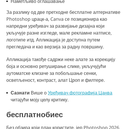
Наметљиво оглашавање
За разлику од две претходне бесплатне алтернативе
Photoshop црацк-а, Canva се позиционира као
напредни уређивач за развијање дизајна који
укључује разне изгледе, мале рекламне натписе,
логотипе итд. Апликација је доступна путем
прегледача и као верзија за радну површину.
Апликација такође садржи неке алате за корекцију
боја и основно ретуширање слике, укључујући
аутоматске клизаче за побољшање сенки,
осветљеност, контраст, алат Цроп и филтере.
Сазнати
Више о
Уређивач фотографија Цанва
читајући моју целу критику.
бесплатнобиес
Без обзира који план користите, јер Photoshop 2026