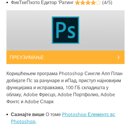
ФикТхеПхото Едитор 'Ратинг
(4/5)
ПРЕУЗИМАЊЕ
Коришћењем програма Photoshop Сингле Апп План
добијате Пс за рачунаре и иПад, приступ најновијим
функцијама и исправкама, 100 ГБ складишта у
облаку, Adobe Фресцо, Adobe Портфолио, Adobe
Фонтс и Adobe Спарк
Сазнајте више
О томе
Photoshop Елементс вс
Photoshop
.