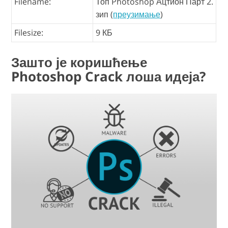
Filename:
Топ Photoshop Ацтион Парт 2.
зип (
преузимање
)
Filesize:
9 КБ
Зашто је коришћење
Photoshop Crack лоша идеја?