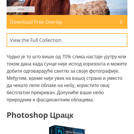
Download Free Overlay
View the Full Collection
Чудно је то што више од 70% слика настаје ујутру или
током дана када сунце није испод хоризонта и можете
добити одговарајуће светло за своје фотографије.
Међутим, време није увек на вашој страни и уместо
да чекате лепе облаке на небу, користите овај
бесплатни прекривач. Допуниће ваше небо
природним и фасцинантним облацима.
Photoshop Црацк