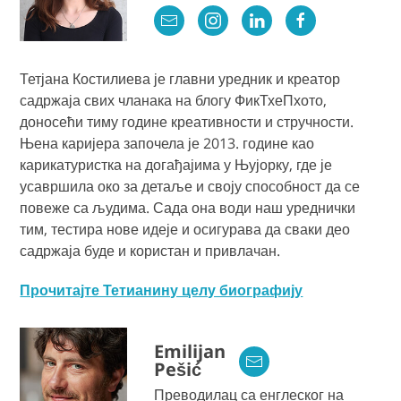
Тетјана Костилиева је главни уредник и креатор
садржаја свих чланака на блогу ФикТхеПхото,
доносећи тиму године креативности и стручности.
Њена каријера започела је 2013. године као
карикатуристка на догађајима у Њујорку, где је
усавршила око за детаље и своју способност да се
повеже са људима. Сада она води наш уреднички
тим, тестира нове идеје и осигурава да сваки део
садржаја буде и користан и привлачан.
Прочитајте Тетианину целу биографију
Emilijan
Pešić
Преводилац са енглеског на