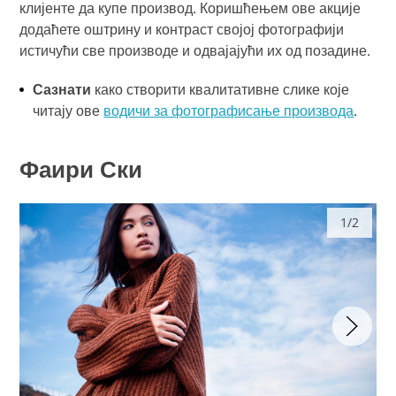
клијенте да купе производ. Коришћењем ове акције
додаћете оштрину и контраст својој фотографији
истичући све производе и одвајајући их од позадине.
Сазнати
како створити квалитативне слике које
читају ове
водичи за фотографисање производа
.
Фаири Ски
1/2