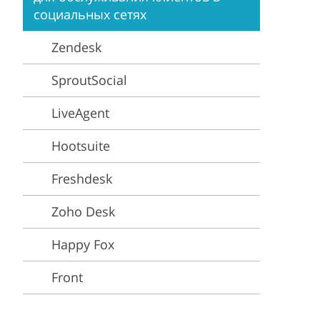
Video Editing Services
Estate Photo Editing
социальных сетях
Zendesk
SproutSocial
LiveAgent
Hootsuite
Freshdesk
Zoho Desk
Happy Fox
Front