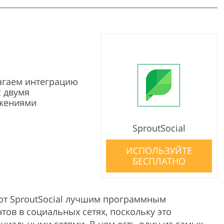
агаем интеграцию
с двумя
жениями
SproutSocial
ИСПОЛЬЗУЙТЕ
БЕСПЛАТНО
ют SproutSocial лучшим программным
ов в социальных сетях, поскольку это