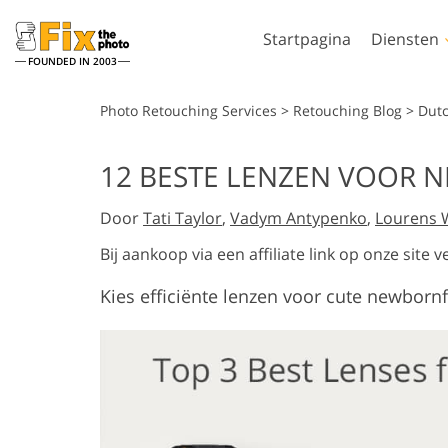
Startpagina
Diensten
FOUNDED IN 2003
Lightroom
Photo
Photo Retouching Services
>
Retouching Blog
>
Dut
Lightroom-
Photoshop-actie
12 BESTE LENZEN VOOR 
voorinstellingen
Photoshop-pens
Portret retoucheren
Lichaamsreto
LR-vooraf ingestelde
Door
Tati Taylor
,
Vadym Antypenko
,
Lourens 
Photoshop-overl
collecties
Photoshop-textu
Bij aankoop via een affiliate link op onze sit
Voorinstellingen voor
Volledige collect
beste aanbieding
Kies efficiënte lenzen voor cute newbornf
Ps-acties
Mobiele voorinstellingen
Volledige Ps Ove
Door AI gege
Trouwfoto's bewerken
bundels
modellen voor