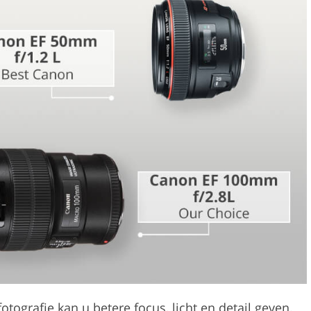
Videobewerkingsservic
bewerking
AI-trainingsgegevens
otografie
kan u betere focus, licht en detail geven.