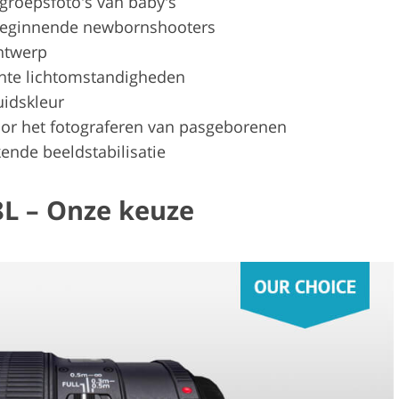
groepsfoto's van baby's
beginnende newbornshooters
ntwerp
chte lichtomstandigheden
uidskleur
or het fotograferen van pasgeborenen
kende beeldstabilisatie
8L – Onze keuze