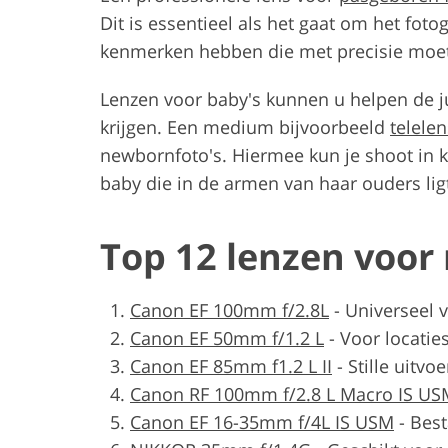
Dit is essentieel als het gaat om het fot
kenmerken hebben die met precisie moe
Lenzen voor baby's kunnen u helpen de jui
krijgen. Een medium bijvoorbeeld
telelen
newbornfoto's. Hiermee kun je shoot in 
baby die in de armen van haar ouders lig
Top 12 lenzen voor
Canon EF 100mm f/2.8L
-
Universeel 
Canon EF 50mm f/1.2 L
-
Voor locatie
Canon EF 85mm f1.2 L II
-
Stille uitvo
Canon RF 100mm f/2.8 L Macro IS US
Canon EF 16-35mm f/4L IS USM
-
Bes