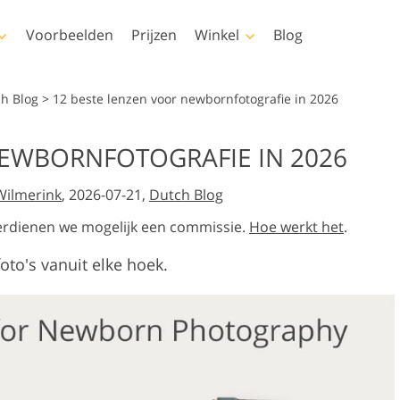
Voorbeelden
Prijzen
Winkel
Blog
shop
Templates
Video
ch Blog
>
12 beste lenzen voor newbornfotografie in 2026
s
Alle sjablonen
LUT's voor
NEWBORNFOTOGRAFIE IN 2026
videobewerking
Fotobewerking van
elen
Marketingsjablonen
uchering
Pasgeboren fotobewerking
onroerend goed
Professionele video-
Wilmerink
, 2026-07-21,
Dutch Blog
ays
Valentijnskaarten
overlays
ren
Huwelijksuitnodigingen
e verdienen we mogelijk een commissie.
Hoe werkt het
.
ies van
Uitnodiging voor een
oto's vanuit elke hoek.
kinderfeestje
rlays-
nereerde
Fotomanipulatie
Foto Restauratie
 kleding