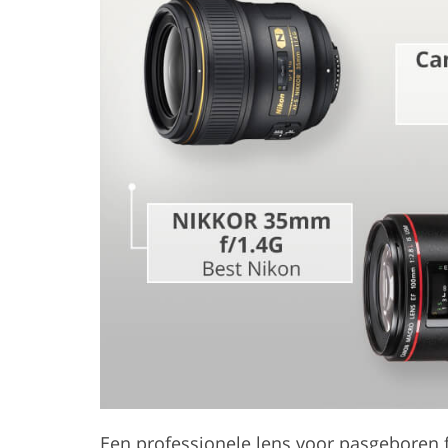
Productfoto's bewerken
Sieraden Foto
Een professionele lens voor
pasgeboren f