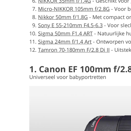
NIKKOR 35mm f/1.4G
-
Geschikt voor 
Micro-NIKKOR 105mm f/2.8G
-
Voor 
Nikkor 50mm f/1.8G
-
Met compact o
Sony E 55-210mm F4.5-6.3
-
Voor sle
Sigma 50mm F1.4 ART
-
Natuurlijke h
Sigma 24mm f/1.4 Art
-
Ontworpen vo
Tamron 70-180mm F/2.8 Di II
-
Uitste
1. Canon EF 100mm f/2.
Universeel voor babyportretten