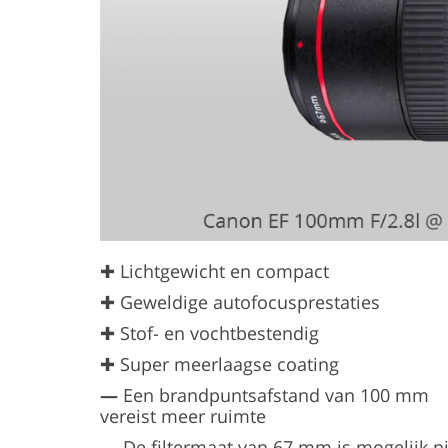
✚ Lichtgewicht en compact
✚ Geweldige autofocusprestaties
✚ Stof- en vochtbestendig
✚ Super meerlaagse coating
—
Een brandpuntsafstand van 100 mm
vereist meer ruimte
—
De filtermaat van 67 mm is mogelijk ni