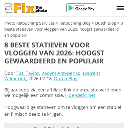
Photo Retouching Services
>
Retouching Blog
>
Dutch Blog
>
8
beste statieven voor vloggen van 2026: hoogst gewaardeerd
en populair
8 BESTE STATIEVEN VOOR
VLOGGEN VAN 2026: HOOGST
GEWAARDEERD EN POPULAIR
Door
Tati Taylor
,
Vadym Antypenko
,
Lourens
Wilmerink
, 2026-07-18,
Dutch Blog
Bij aankoop via een affiliate link op onze site verdienen
we mogelijk een commissie.
Hoe werkt het
.
Hoogwaardige statieven om te vloggen om een stabiel
en filmisch beeld te krijgen.