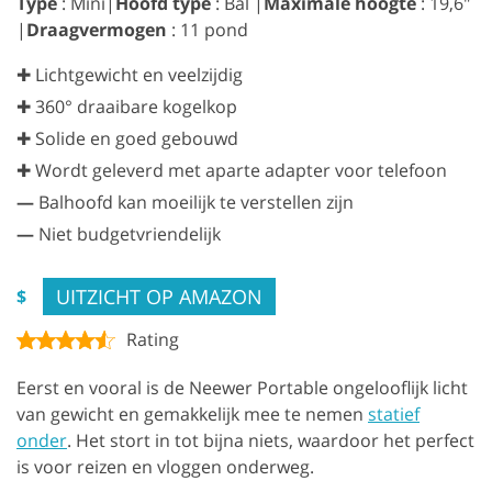
Type
: Mini|
Hoofd type
: Bal |
Maximale hoogte
: 19,6″
|
Draagvermogen
: 11 pond
✚ Lichtgewicht en veelzijdig
✚ 360° draaibare kogelkop
✚ Solide en goed gebouwd
✚ Wordt geleverd met aparte adapter voor telefoon
—
Balhoofd kan moeilijk te verstellen zijn
—
Niet budgetvriendelijk
UITZICHT OP AMAZON
$
Rating
Eerst en vooral is de Neewer Portable ongelooflijk licht
van gewicht en gemakkelijk mee te nemen
statief
onder
. Het stort in tot bijna niets, waardoor het perfect
is voor reizen en vloggen onderweg.