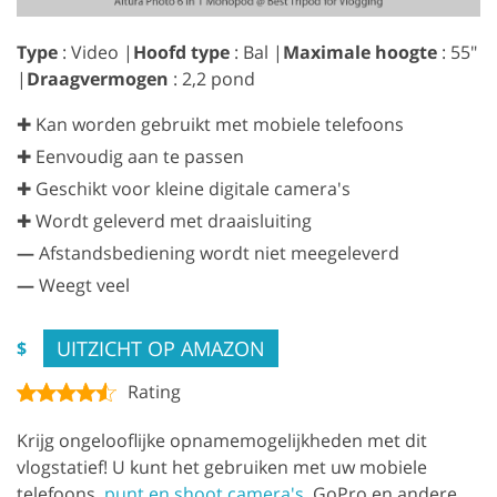
Type
: Video |
Hoofd type
: Bal |
Maximale hoogte
: 55″
|
Draagvermogen
: 2,2 pond
✚ Kan worden gebruikt met mobiele telefoons
✚ Eenvoudig aan te passen
✚ Geschikt voor kleine digitale camera's
✚ Wordt geleverd met draaisluiting
—
Afstandsbediening wordt niet meegeleverd
—
Weegt veel
UITZICHT OP AMAZON
$
Rating
Krijg ongelooflijke opnamemogelijkheden met dit
vlogstatief! U kunt het gebruiken met uw mobiele
telefoons,
punt en shoot camera's
, GoPro en andere