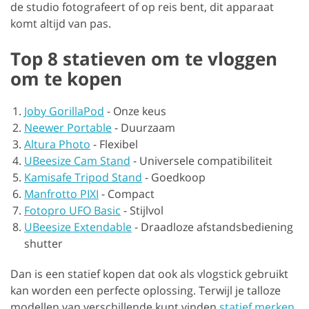
de studio fotografeert of op reis bent, dit apparaat
komt altijd van pas.
Top 8 statieven om te vloggen
om te kopen
Joby GorillaPod
-
Onze keus
Neewer Portable
-
Duurzaam
Altura Photo
-
Flexibel
UBeesize Cam Stand
-
Universele compatibiliteit
Kamisafe Tripod Stand
-
Goedkoop
Manfrotto PIXI
-
Compact
Fotopro UFO Basic
-
Stijlvol
UBeesize Extendable
-
Draadloze afstandsbediening
shutter
Dan is een statief kopen dat ook als vlogstick gebruikt
kan worden een perfecte oplossing. Terwijl je talloze
modellen van verschillende kunt vinden
statief merken