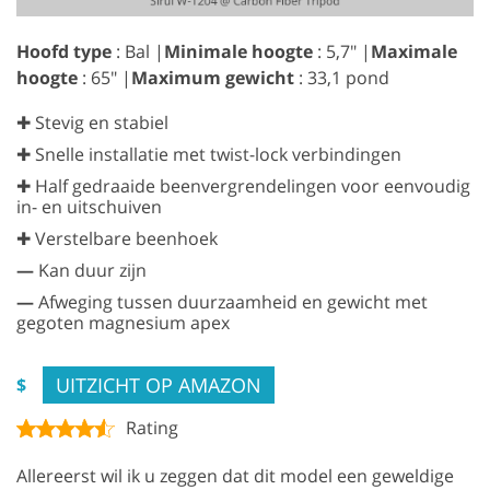
Hoofd type
: Bal |
Minimale hoogte
: 5,7" |
Maximale
hoogte
: 65" |
Maximum gewicht
: 33,1 pond
✚ Stevig en stabiel
✚ Snelle installatie met twist-lock verbindingen
✚ Half gedraaide beenvergrendelingen voor eenvoudig
in- en uitschuiven
✚ Verstelbare beenhoek
—
Kan duur zijn
—
Afweging tussen duurzaamheid en gewicht met
gegoten magnesium apex
UITZICHT OP AMAZON
$
Rating
Allereerst wil ik u zeggen dat dit model een geweldige