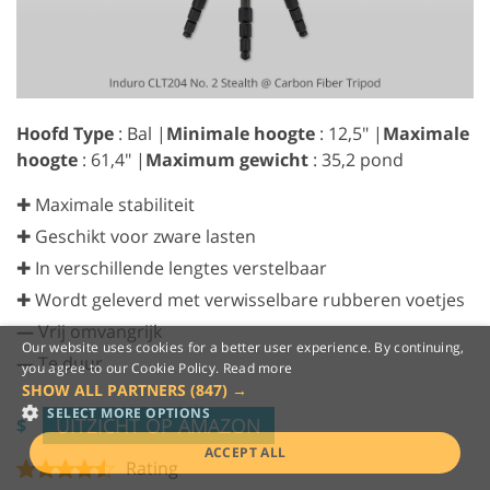
Hoofd Type
: Bal |
Minimale hoogte
: 12,5" |
Maximale
hoogte
: 61,4" |
Maximum gewicht
: 35,2 pond
✚ Maximale stabiliteit
✚ Geschikt voor zware lasten
✚ In verschillende lengtes verstelbaar
✚ Wordt geleverd met verwisselbare rubberen voetjes
—
Vrij omvangrijk
Our website uses cookies for a better user experience. By continuing,
—
Te duur
you agree to our Cookie Policy.
Read more
SHOW ALL PARTNERS
(847) →
SELECT MORE OPTIONS
UITZICHT OP AMAZON
$
ACCEPT ALL
Rating