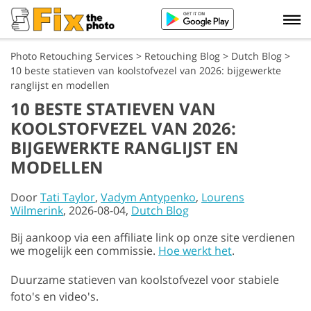
Photo Retouching Services
>
Retouching Blog
>
Dutch Blog
>
10 beste statieven van koolstofvezel van 2026: bijgewerkte
ranglijst en modellen
10 BESTE STATIEVEN VAN
KOOLSTOFVEZEL VAN 2026:
BIJGEWERKTE RANGLIJST EN
MODELLEN
Door
Tati Taylor
,
Vadym Antypenko
,
Lourens
Wilmerink
, 2026-08-04,
Dutch Blog
Bij aankoop via een affiliate link op onze site verdienen
we mogelijk een commissie.
Hoe werkt het
.
Duurzame statieven van koolstofvezel voor stabiele
foto's en video's.