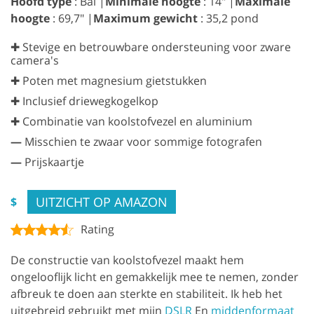
Hoofd type
: Bal |
Minimale hoogte
: 14" |
Maximale
hoogte
: 69,7" |
Maximum gewicht
: 35,2 pond
✚ Stevige en betrouwbare ondersteuning voor zware
camera's
✚ Poten met magnesium gietstukken
✚ Inclusief driewegkogelkop
✚ Combinatie van koolstofvezel en aluminium
—
Misschien te zwaar voor sommige fotografen
—
Prijskaartje
UITZICHT OP AMAZON
$
Rating
De constructie van koolstofvezel maakt hem
ongelooflijk licht en gemakkelijk mee te nemen, zonder
afbreuk te doen aan sterkte en stabiliteit. Ik heb het
uitgebreid gebruikt met mijn
DSLR
En
middenformaat