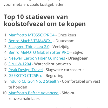
voor metalen, zoals kustgebieden.
Top 10 statieven van
koolstofvezel om te kopen
Manfrotto MT055CXPRO4
-
Onze keus
Benro Mach3 TMA48CXL
-
Duurzaam
3 Legged Thing Leo 2.0
-
Veelzijdig
Benro MeFOTO GlobeTrotter PRO
-
Stijlvol
Neewer Carbon Fiber 66 inches
-
Draagbaar
Sirui W-1204
-
Waterdicht ontwerp
Peak Design Travel
-
Slagvaste carrosserie
GEEKOTO CT25Pro
-
Begroting
Induro CLT204 No. 2 Stealth
-
Comfortabel om vast
te houden
Manfrotto Befree Advanced
-
Side-pull
keuzeschakelaars