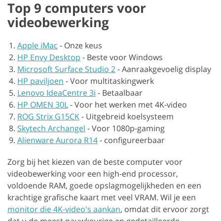
Top 9 computers voor
videobewerking
Apple iMac
-
Onze keus
HP Envy Desktop
-
Beste voor Windows
Microsoft Surface Studio 2
-
Aanraakgevoelig display
HP paviljoen
-
Voor multitaskingwerk
Lenovo IdeaCentre 3i
-
Betaalbaar
HP OMEN 30L
-
Voor het werken met 4K-video
ROG Strix G15CK
-
Uitgebreid koelsysteem
Skytech Archangel
-
Voor 1080p-gaming
Alienware Aurora R14
-
configureerbaar
Zorg bij het kiezen van de beste computer voor
videobewerking voor een high-end processor,
voldoende RAM, goede opslagmogelijkheden en een
krachtige grafische kaart met veel VRAM. Wil je een
monitor die 4K-video's aankan
, omdat dit ervoor zorgt
dat u de meest nauwkeurige en gedetailleerde