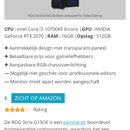
CPU
: Intel Core i7-10700KF 8-core |
GPU
: NVIDIA
GeForce RTX 2070 |
RAM
: 16GB |
Opslag
: 512GB
✚ Aantrekkelijk design met transparant paneel
✚ Betaalbare prijs voor gameliefhebbers
✚ Aanpasbare RGB-chassisverlichting
—
Mogelijk niet geschikt voor professionele editors
—
Monitor moet apart worden aangeschaft
ZICHT OP AMAZON
$
Rating
De ROG Strix G15CK is een
gaming-pc
boordevol
hoogwaardige componenten, waardoor het een