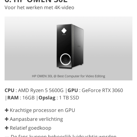
Voor het werken met 4K-video
CPU
: AMD Ryzen 5 5600G |
GPU
: GeForce RTX 3060
|
RAM
: 16GB |
Opslag
: 1 TB SSD
✚ Krachtige processor en GPU
✚ Aanpasbare verlichting
✚ Relatief goedkoop
—
De fans kunnen behoorlijk luidruchtig worden