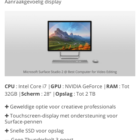
Aanraakgevoelig display
CPU
: Intel Core i7 |
GPU
: NVIDIA GeForce |
RAM
: Tot
32GB |
Scherm
: 28” |
Opslag
: Tot 2 TB
✚ Geweldige optie voor creatieve professionals
✚ Touchscreen-display met ondersteuning voor
Surface-pennen
✚ Snelle SSD voor opslag
—
Geen Thunderbolt 3-poort