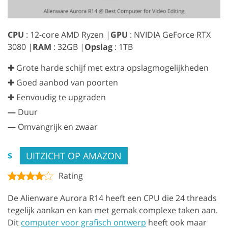
CPU
: 12-core AMD Ryzen |
GPU
: NVIDIA GeForce RTX
3080 |
RAM
: 32GB |
Opslag
: 1TB
✚ Grote harde schijf met extra opslagmogelijkheden
✚ Goed aanbod van poorten
✚ Eenvoudig te upgraden
—
Duur
—
Omvangrijk en zwaar
UITZICHT OP AMAZON
$
Rating
De Alienware Aurora R14 heeft een CPU die 24 threads
tegelijk aankan en kan met gemak complexe taken aan.
Dit
computer voor grafisch ontwerp
heeft ook maar