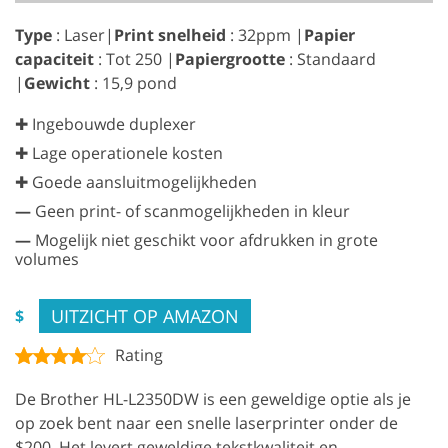
Type
: Laser|
Print snelheid
: 32ppm |
Papier
capaciteit
: Tot 250 |
Papiergrootte
: Standaard
|
Gewicht
: 15,9 pond
✚ Ingebouwde duplexer
✚ Lage operationele kosten
✚ Goede aansluitmogelijkheden
—
Geen print- of scanmogelijkheden in kleur
—
Mogelijk niet geschikt voor afdrukken in grote
volumes
UITZICHT OP AMAZON
$
Rating
De Brother HL-L2350DW is een geweldige optie als je
op zoek bent naar een snelle laserprinter onder de
$200. Het levert geweldige tekstkwaliteit en