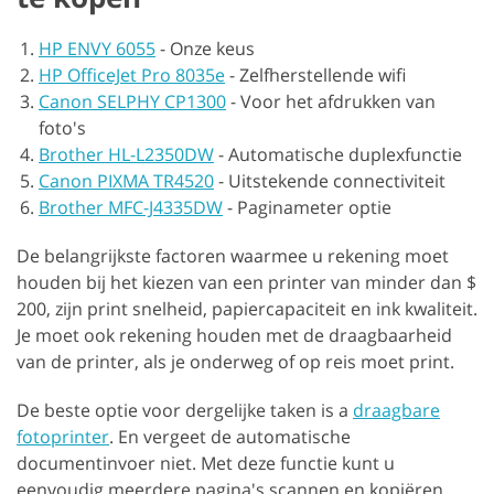
HP ENVY 6055
-
Onze keus
HP OfficeJet Pro 8035e
-
Zelfherstellende wifi
Canon SELPHY CP1300
-
Voor het afdrukken van
foto's
Brother HL-L2350DW
-
Automatische duplexfunctie
Canon PIXMA TR4520
-
Uitstekende connectiviteit
Brother MFC-J4335DW
-
Paginameter optie
De belangrijkste factoren waarmee u rekening moet
houden bij het kiezen van een printer van minder dan $
200, zijn print snelheid, papiercapaciteit en ink kwaliteit.
Je moet ook rekening houden met de draagbaarheid
van de printer, als je onderweg of op reis moet print.
De beste optie voor dergelijke taken is a
draagbare
fotoprinter
. En vergeet de automatische
documentinvoer niet. Met deze functie kunt u
eenvoudig meerdere pagina's scannen en kopiëren,