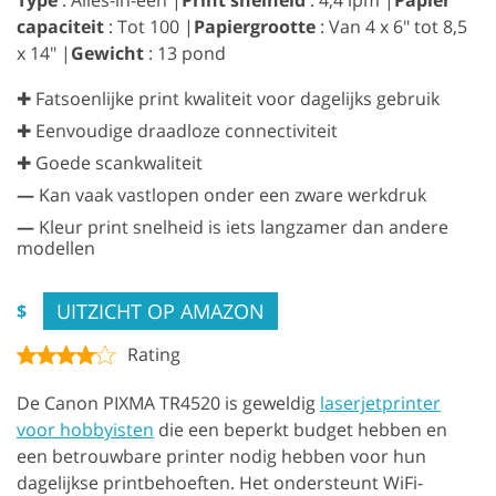
Type
: Alles-in-één |
Print snelheid
: 4,4 ipm |
Papier
capaciteit
: Tot 100 |
Papiergrootte
: Van 4 x 6" tot 8,5
x 14" |
Gewicht
: 13 pond
✚ Fatsoenlijke print kwaliteit voor dagelijks gebruik
✚ Eenvoudige draadloze connectiviteit
✚ Goede scankwaliteit
—
Kan vaak vastlopen onder een zware werkdruk
—
Kleur print snelheid is iets langzamer dan andere
modellen
UITZICHT OP AMAZON
$
Rating
De Canon PIXMA TR4520 is geweldig
laserjetprinter
voor hobbyisten
die een beperkt budget hebben en
een betrouwbare printer nodig hebben voor hun
dagelijkse printbehoeften. Het ondersteunt WiFi-