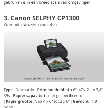
gebruiken is in een breed scala van omgevingen.
3. Canon SELPHY CP1300
Voor het afdrukken van foto's
Type
: Dotmatrix |
Print snelheid
: 4 x 6": 47s, 2,1 x 3,4":
39s |
Papier capaciteit
: niet gespecificeerd
|
Papiergrootte
: Van 4 x 6" tot 2 x 6" |
Gewicht
: 1,9
pond