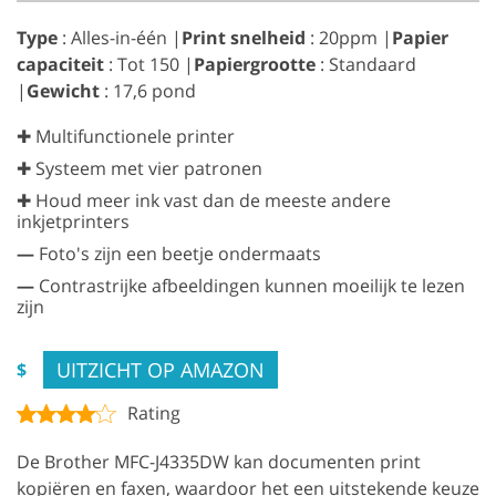
Type
: Alles-in-één |
Print snelheid
: 20ppm |
Papier
capaciteit
: Tot 150 |
Papiergrootte
: Standaard
|
Gewicht
: 17,6 pond
✚ Multifunctionele printer
✚ Systeem met vier patronen
✚ Houd meer ink vast dan de meeste andere
inkjetprinters
—
Foto's zijn een beetje ondermaats
—
Contrastrijke afbeeldingen kunnen moeilijk te lezen
zijn
UITZICHT OP AMAZON
$
Rating
De Brother MFC-J4335DW kan documenten print
kopiëren en faxen, waardoor het een uitstekende keuze