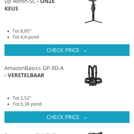
DJI Ronin-SC
ONZE
KEUS
Tot 8,85″
Tot 4,4 pond
→
CHECK PRICE
AmazonBasics GP-XD-A
VERSTELBAAR
Tot 2,52″
Tot 0,38 pond
→
CHECK PRICE