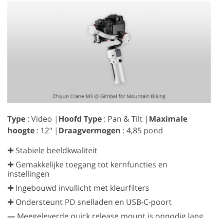
Type
: Video |
Hoofd Type
: Pan & Tilt |
Maximale
hoogte
: 12″ |
Draagvermogen
: 4,85 pond
✚ Stabiele beeldkwaliteit
✚ Gemakkelijke toegang tot kernfuncties en
instellingen
✚ Ingebouwd invullicht met kleurfilters
✚ Ondersteunt PD snelladen en USB-C-poort
—
Meegeleverde quick release mount is onnodig lang