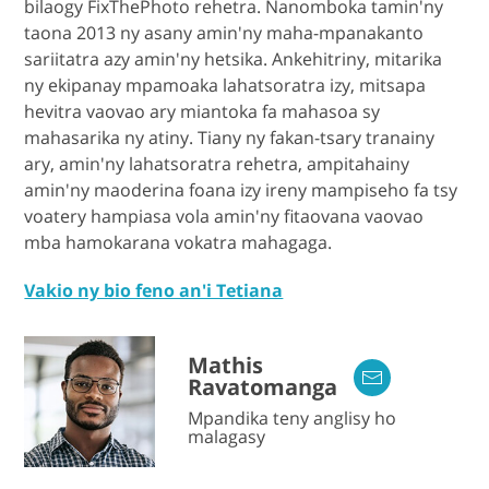
bilaogy FixThePhoto rehetra. Nanomboka tamin'ny
taona 2013 ny asany amin'ny maha-mpanakanto
sariitatra azy amin'ny hetsika. Ankehitriny, mitarika
ny ekipanay mpamoaka lahatsoratra izy, mitsapa
hevitra vaovao ary miantoka fa mahasoa sy
mahasarika ny atiny. Tiany ny fakan-tsary tranainy
ary, amin'ny lahatsoratra rehetra, ampitahainy
amin'ny maoderina foana izy ireny mampiseho fa tsy
voatery hampiasa vola amin'ny fitaovana vaovao
mba hamokarana vokatra mahagaga.
Vakio ny bio feno an'i Tetiana
Mathis
Ravatomanga
Mpandika teny anglisy ho
malagasy