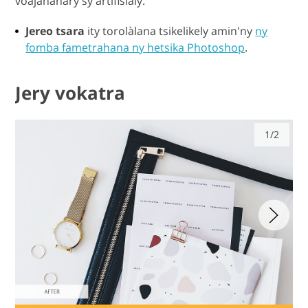
voajanahary sy artifisialy.
Jereo tsara
ity torolàlana tsikelikely amin'ny
ny
fomba fametrahana ny hetsika Photoshop
.
Jery vokatra
1/2