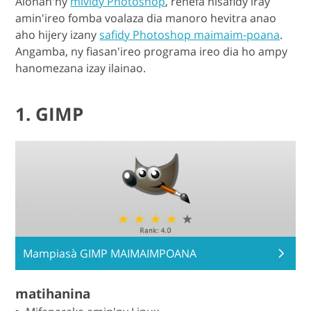
Alohan'ny
mividy Photoshop
, rehefa nisafidy iray
amin'ireo fomba voalaza dia manoro hevitra anao
aho hijery izany
safidy Photoshop maimaim-poana
.
Angamba, ny fiasan'ireo programa ireo dia ho ampy
hanomezana izay ilainao.
1. GIMP
Mampiasà GIMP MAIMAIMPOANA
matihanina