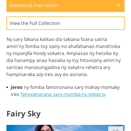
Download Free Action
View the Full Collection
Ny sary fakana kalitao dia takiana foana satria
amin'ny fomba toy izany no ahafahanao mandrisika
ny mpanjifa hividy vokatra. Ampiasao ity hetsika ity
dia hanampy anao hasiaka sy tsy hitovizany amin'ny
sarinao manasongadina ny vokatra rehetra ary
hampisaraka azy ireo avy eo aoriana.
Jereo
ny fomba famoronana sary mahay mamaky
ireo
fampianarana sary momba ny vokatra
.
Fairy Sky