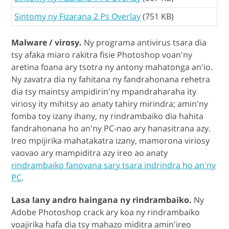
Sintomy ny Fizarana 2 Ps Overlay
(751 KB)
Malware / virosy.
Ny programa antivirus tsara dia
tsy afaka miaro rakitra fisie Photoshop voan'ny
aretina foana ary tsotra ny antony mahatonga an'io.
Ny zavatra dia ny fahitana ny fandrahonana rehetra
dia tsy maintsy ampidirin'ny mpandraharaha ity
viriosy ity mihitsy ao anaty tahiry mirindra; amin'ny
fomba toy izany ihany, ny rindrambaiko dia hahita
fandrahonana ho an'ny PC-nao ary hanasitrana azy.
Ireo mpijirika mahatakatra izany, mamorona viriosy
vaovao ary mampiditra azy ireo ao anaty
rindrambaiko fanovana sary tsara indrindra ho an'ny
PC
.
Lasa lany andro haingana ny rindrambaiko.
Ny
Adobe Photoshop crack ary koa ny rindrambaiko
voajirika hafa dia tsy mahazo miditra amin'ireo