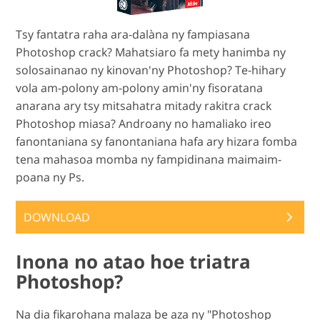
Tsy fantatra raha ara-dalàna ny fampiasana
Photoshop crack? Mahatsiaro fa mety hanimba ny
solosainanao ny kinovan'ny Photoshop? Te-hihary
vola am-polony am-polony amin'ny fisoratana
anarana ary tsy mitsahatra mitady rakitra crack
Photoshop miasa? Androany no hamaliako ireo
fanontaniana sy fanontaniana hafa ary hizara fomba
tena mahasoa momba ny fampidinana maimaim-
poana ny Ps.
DOWNLOAD
Inona no atao hoe triatra
Photoshop?
Na dia fikarohana malaza be aza ny "Photoshop