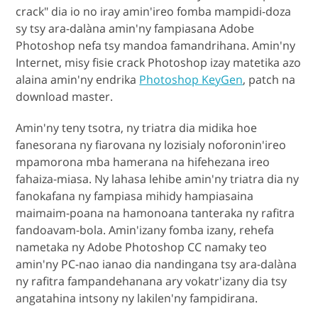
crack" dia io no iray amin'ireo fomba mampidi-doza
sy tsy ara-dalàna amin'ny fampiasana Adobe
Photoshop nefa tsy mandoa famandrihana. Amin'ny
Internet, misy fisie crack Photoshop izay matetika azo
alaina amin'ny endrika
Photoshop KeyGen
, patch na
download master.
Amin'ny teny tsotra, ny triatra dia midika hoe
fanesorana ny fiarovana ny lozisialy noforonin'ireo
mpamorona mba hamerana na hifehezana ireo
fahaiza-miasa. Ny lahasa lehibe amin'ny triatra dia ny
fanokafana ny fampiasa mihidy hampiasaina
maimaim-poana na hamonoana tanteraka ny rafitra
fandoavam-bola. Amin'izany fomba izany, rehefa
nametaka ny Adobe Photoshop CC namaky teo
amin'ny PC-nao ianao dia nandingana tsy ara-dalàna
ny rafitra fampandehanana ary vokatr'izany dia tsy
angatahina intsony ny lakilen'ny fampidirana.