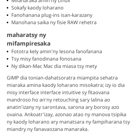
Mifanaraka amin'ny Linux
Sokafy kaody loharano
Fanohanana plug-ins isan-karazany
Manohana saika ny fisie RAW rehetra
maharatsy ny
mifampiresaka
Fototra kely amin'ny lesona fanofanana
Tsy misy fanodinana fonosana
Ny dikan-Mac Mac dia miasa tsy mety
GIMP dia tonian-dahatsoratra miampita sehatra
miaraka amina kaody loharano misokatra; izy io dia
misy interface interface intuitive sy fitaovana
mandroso ho an'ny retouching sary lalina ao
anatin'izany ny sarontava, sarona ary borosy azo
ovaina. Ankoatr'izay, azonao atao ny manova tsipika
ny kaody loharano ary manatsara ny fampiharana tsy
miandry ny fanavaozana manaraka.