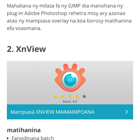
Mahaliana ny milaza fa ny GIMP dia manohana ny
plug-in Adobe Photoshop rehetra misy ary azonao
atao ny mampiasa overlay na koa borosy matihanina
efa voaomana.
2. XnView
Mampiasà XNVIEW MAIMAIMPOANA
matihanina
Fanodinana batch