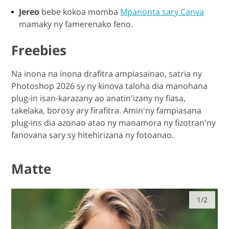
Jereo
bebe kokoa momba
Mpanonta sary Canva
mamaky ny famerenako feno.
Freebies
Na inona na inona drafitra ampiasainao, satria ny
Photoshop 2026 sy ny kinova taloha dia manohana
plug-in isan-karazany ao anatin'izany ny fiasa,
takelaka, borosy ary firafitra. Amin'ny fampiasana
plug-ins dia azonao atao ny manamora ny fizotran'ny
fanovana sary sy hitehirizana ny fotoanao.
Matte
1/2