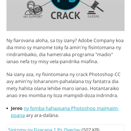
Ny fiarovana aloha, sa tsy izany? Adobe Company koa
dia mino sy manome toky fa amin'ny fisintomana ny
rindrambaiko, dia hametraka programa "madio"
ianao nefa tsy misy vela-pandrika miafina.
Na izany aza, ny fisintomana ny crack Photoshop CC
avy amin'ny loharanom-pahalalana tsy fantatra dia
mety hahita olana lehibe maro ianao. Hotantaraiko
anao ireo momba ny loza mampidi-doza indrindra.
Jereo
ny fomba hahazoana Photoshop maimaim-
poana
ary ara-dalàna.
Sintomy ny Fizarana 1 Ps Overlay
(507 KB)