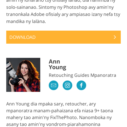
amin'ny loharano tsy ofisialy ianao, dia hanimba ny
solo-sainanao. Sintomy ny Photoshop avy amin'ny
tranonkala Adobe ofisialy ary ampiasao izany nefa tsy
mandika ny lalàna.
DOWNLOAD
Ann
Young
Retouching Guides Mpanoratra
Ann Young dia mpaka sary, retoucher, ary
mpanoratra manam-pahaizana efa niasa 9+ taona
mahery tao amin'ny FixThePhoto. Nanomboka ny
asany tao amin'ny vondrom-piarahamonina