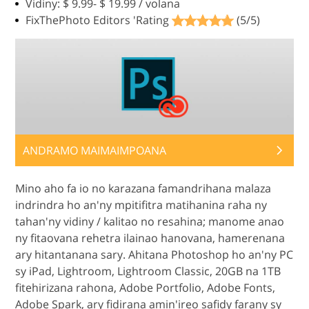
Vidiny: $ 9.99- $ 19.99 / volana
FixThePhoto Editors 'Rating
(5/5)
ANDRAMO MAIMAIMPOANA
Mino aho fa io no karazana famandrihana malaza
indrindra ho an'ny mpitifitra matihanina raha ny
tahan'ny vidiny / kalitao no resahina; manome anao
ny fitaovana rehetra ilainao hanovana, hamerenana
ary hitantanana sary. Ahitana Photoshop ho an'ny PC
sy iPad, Lightroom, Lightroom Classic, 20GB na 1TB
fitehirizana rahona, Adobe Portfolio, Adobe Fonts,
Adobe Spark, ary fidirana amin'ireo safidy farany sy