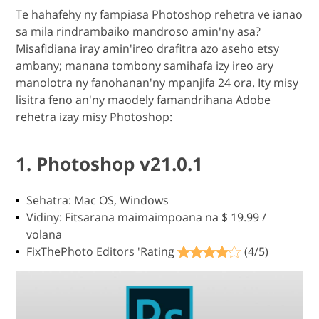
Te hahafehy ny fampiasa Photoshop rehetra ve ianao
sa mila rindrambaiko mandroso amin'ny asa?
Misafidiana iray amin'ireo drafitra azo aseho etsy
ambany; manana tombony samihafa izy ireo ary
manolotra ny fanohanan'ny mpanjifa 24 ora. Ity misy
lisitra feno an'ny maodely famandrihana Adobe
rehetra izay misy Photoshop:
1. Photoshop v21.0.1
Sehatra: Mac OS, Windows
Vidiny: Fitsarana maimaimpoana na $ 19.99 /
volana
FixThePhoto Editors 'Rating
(4/5)