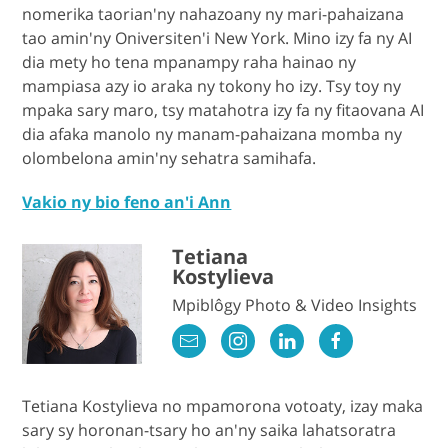
nomerika taorian'ny nahazoany ny mari-pahaizana
tao amin'ny Oniversiten'i New York. Mino izy fa ny AI
dia mety ho tena mpanampy raha hainao ny
mampiasa azy io araka ny tokony ho izy. Tsy toy ny
mpaka sary maro, tsy matahotra izy fa ny fitaovana AI
dia afaka manolo ny manam-pahaizana momba ny
olombelona amin'ny sehatra samihafa.
Vakio ny bio feno an'i Ann
Tetiana
Kostylieva
Mpiblôgy Photo & Video Insights
Tetiana Kostylieva no mpamorona votoaty, izay maka
sary sy horonan-tsary ho an'ny saika lahatsoratra