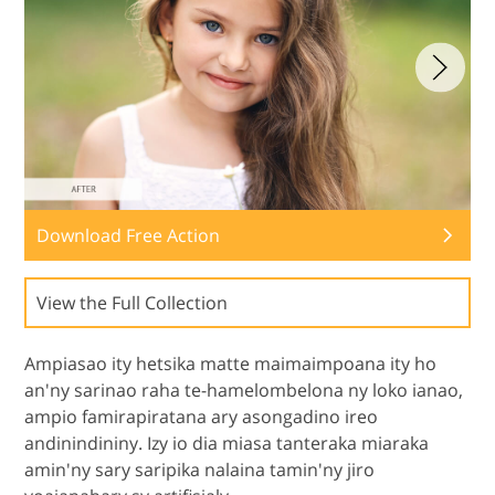
Download Free Action
View the Full Collection
Ampiasao ity hetsika matte maimaimpoana ity ho
an'ny sarinao raha te-hamelombelona ny loko ianao,
ampio famirapiratana ary asongadino ireo
andinindininy. Izy io dia miasa tanteraka miaraka
amin'ny sary saripika nalaina tamin'ny jiro