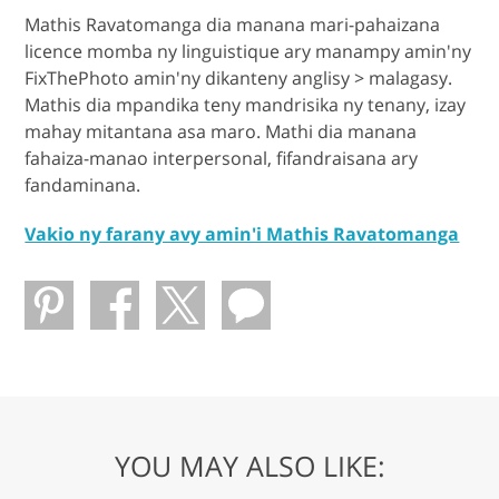
Mathis Ravatomanga dia manana mari-pahaizana
licence momba ny linguistique ary manampy amin'ny
FixThePhoto amin'ny dikanteny anglisy > malagasy.
Mathis dia mpandika teny mandrisika ny tenany, izay
mahay mitantana asa maro. Mathi dia manana
fahaiza-manao interpersonal, fifandraisana ary
fandaminana.
Vakio ny farany avy amin'i Mathis Ravatomanga
YOU MAY ALSO LIKE: