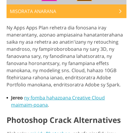
MISORATA ANARANA
Ny Apps Apps Plan rehetra dia fonosana iray
manerantany, azonao ampiasaina hanatanterahana
saika ny asa rehetra ao anatin'izany ny retouching
mandroso, ny fampiroboroboana ny sary 3D, ny
fanaovana sary, ny fanodinana lahatsoratra, ny
fanovana horonantsary, ny fanampiana effets
manokana, ny modeling sns. Cloud, hahazo 10GB
fitehirizana rahona ianao, endritsoratra Adobe
Portfolio manokana, endritsoratra Adobe sy Spark.
Jereo
ny fomba hahazoana Creative Cloud
maimaim-poana
.
Photoshop Crack Alternatives