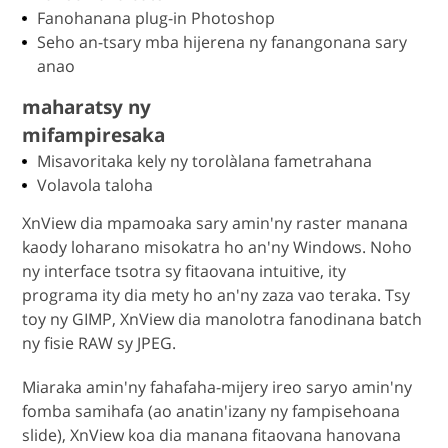
Fanohanana plug-in Photoshop
Seho an-tsary mba hijerena ny fanangonana sary
anao
maharatsy ny
mifampiresaka
Misavoritaka kely ny torolàlana fametrahana
Volavola taloha
XnView dia mpamoaka sary amin'ny raster manana
kaody loharano misokatra ho an'ny Windows. Noho
ny interface tsotra sy fitaovana intuitive, ity
programa ity dia mety ho an'ny zaza vao teraka. Tsy
toy ny GIMP, XnView dia manolotra fanodinana batch
ny fisie RAW sy JPEG.
Miaraka amin'ny fahafaha-mijery ireo saryo amin'ny
fomba samihafa (ao anatin'izany ny fampisehoana
slide), XnView koa dia manana fitaovana hanovana