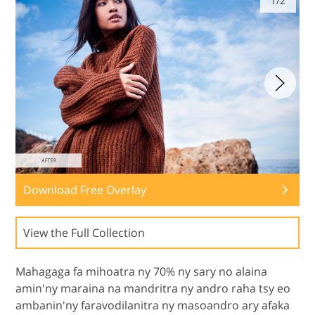
1/2
Download Free Overlay
View the Full Collection
Mahagaga fa mihoatra ny 70% ny sary no alaina
amin'ny maraina na mandritra ny andro raha tsy eo
ambanin'ny faravodilanitra ny masoandro ary afaka