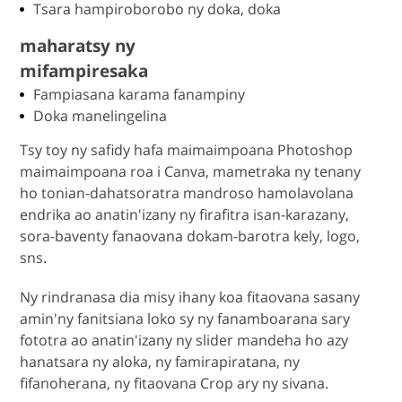
Tsara hampiroborobo ny doka, doka
maharatsy ny
mifampiresaka
Fampiasana karama fanampiny
Doka manelingelina
Tsy toy ny safidy hafa maimaimpoana Photoshop
maimaimpoana roa i Canva, mametraka ny tenany
ho tonian-dahatsoratra mandroso hamolavolana
endrika ao anatin'izany ny firafitra isan-karazany,
sora-baventy fanaovana dokam-barotra kely, logo,
sns.
Ny rindranasa dia misy ihany koa fitaovana sasany
amin'ny fanitsiana loko sy ny fanamboarana sary
fototra ao anatin'izany ny slider mandeha ho azy
hanatsara ny aloka, ny famirapiratana, ny
fifanoherana, ny fitaovana Crop ary ny sivana.