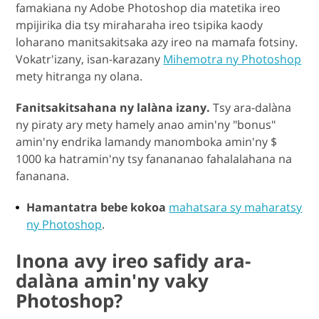
famakiana ny Adobe Photoshop dia matetika ireo
mpijirika dia tsy miraharaha ireo tsipika kaody
loharano manitsakitsaka azy ireo na mamafa fotsiny.
Vokatr'izany, isan-karazany
Mihemotra ny Photoshop
mety hitranga ny olana.
Fanitsakitsahana ny lalàna izany.
Tsy ara-dalàna
ny piraty ary mety hamely anao amin'ny "bonus"
amin'ny endrika lamandy manomboka amin'ny $
1000 ka hatramin'ny tsy fanananao fahalalahana na
fananana.
Hamantatra bebe kokoa
mahatsara sy maharatsy
ny Photoshop
.
Inona avy ireo safidy ara-
dalàna amin'ny vaky
Photoshop?