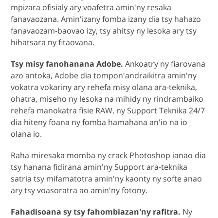
mpizara ofisialy ary voafetra amin'ny resaka
fanavaozana. Amin'izany fomba izany dia tsy hahazo
fanavaozam-baovao izy, tsy ahitsy ny lesoka ary tsy
hihatsara ny fitaovana.
Tsy misy fanohanana Adobe.
Ankoatry ny fiarovana
azo antoka, Adobe dia tompon'andraikitra amin'ny
vokatra vokariny ary rehefa misy olana ara-teknika,
ohatra, miseho ny lesoka na mihidy ny rindrambaiko
rehefa manokatra fisie RAW, ny Support Teknika 24/7
dia hiteny foana ny fomba hamahana an'io na io
olana io.
Raha miresaka momba ny crack Photoshop ianao dia
tsy hanana fidirana amin'ny Support ara-teknika
satria tsy mifamatotra amin'ny kaonty ny softe anao
ary tsy voasoratra ao amin'ny fotony.
Fahadisoana sy tsy fahombiazan'ny rafitra.
Ny