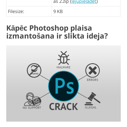
as 2.zip (
lejupielādēt
)
Filesize:
9 KB
Kāpēc Photoshop plaisa
izmantošana ir slikta ideja?