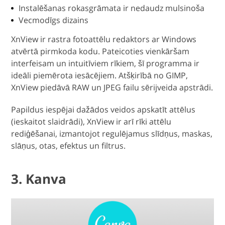
Instalēšanas rokasgrāmata ir nedaudz mulsinoša
Vecmodīgs dizains
XnView ir rastra fotoattēlu redaktors ar Windows
atvērtā pirmkoda kodu. Pateicoties vienkāršam
interfeisam un intuitīviem rīkiem, šī programma ir
ideāli piemērota iesācējiem. Atšķirībā no GIMP,
XnView piedāvā RAW un JPEG failu sērijveida apstrādi.
Papildus iespējai dažādos veidos apskatīt attēlus
(ieskaitot slaidrādi), XnView ir arī rīki attēlu
rediģēšanai, izmantojot regulējamus slīdņus, maskas,
slāņus, otas, efektus un filtrus.
3. Kanva