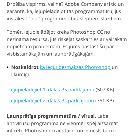
Drošība vispirms, vai ne? Adobe Company arī tic un
garantē, ka, lejupielādējot tās programmatūru, jūs
instalēsit “tīru” programmu bez slēptiem slazdiem.
Tomēr, lejupielādējot kreka Photoshop CC no
nezināmā resursa, jūs riskējat saskarties ar vairākām
nopietnām problēmām. Es jums pastāstīšu par
visbīstamākajām un ļaunprātīgākajām.
Noskaidrot
kā iegūt bezmaksas Photoshop
un
likumīgi.
Lejupielādējiet 1. daļas PS pārklājumu
(507 KB)
Lejupielādējiet 2. daļas Ps pārklājumu
(751 KB)
Ļaunprātīga programmatūra / vīrusi.
Laba
antivīrusu programma ne vienmēr spēj aizsargāt
inficēto Photoshop crack failu, un iemesls tam ir