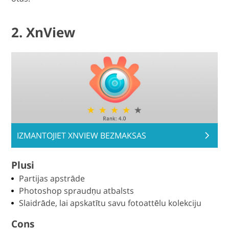
2. XnView
IZMANTOJIET XNVIEW BEZMAKSAS
Plusi
Partijas apstrāde
Photoshop spraudņu atbalsts
Slaidrāde, lai apskatītu savu fotoattēlu kolekciju
Cons