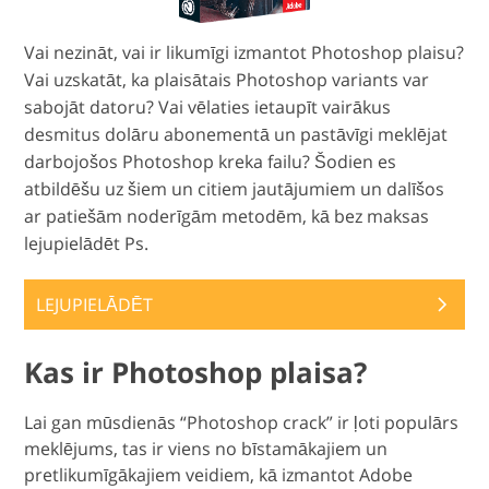
Vai nezināt, vai ir likumīgi izmantot Photoshop plaisu?
Vai uzskatāt, ka plaisātais Photoshop variants var
sabojāt datoru? Vai vēlaties ietaupīt vairākus
desmitus dolāru abonementā un pastāvīgi meklējat
darbojošos Photoshop kreka failu? Šodien es
atbildēšu uz šiem un citiem jautājumiem un dalīšos
ar patiešām noderīgām metodēm, kā bez maksas
lejupielādēt Ps.
LEJUPIELĀDĒT
Kas ir Photoshop plaisa?
Lai gan mūsdienās “Photoshop crack” ir ļoti populārs
meklējums, tas ir viens no bīstamākajiem un
pretlikumīgākajiem veidiem, kā izmantot Adobe