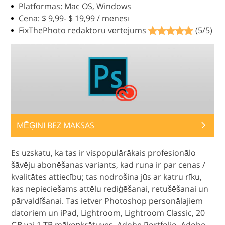
Platformas: Mac OS, Windows
Cena: $ 9,99- $ 19,99 / mēnesī
FixThePhoto redaktoru vērtējums
(5/5)
MĒĢINI BEZ MAKSAS
Es uzskatu, ka tas ir vispopulārākais profesionālo
šāvēju abonēšanas variants, kad runa ir par cenas /
kvalitātes attiecību; tas nodrošina jūs ar katru rīku,
kas nepieciešams attēlu rediģēšanai, retušēšanai un
pārvaldīšanai. Tas ietver Photoshop personālajiem
datoriem un iPad, Lightroom, Lightroom Classic, 20
GB vai 1 TB mākoņkrātuves, Adobe Portfolio, Adobe