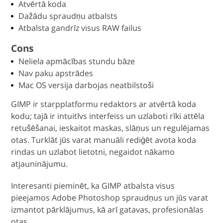
Atvērtā koda
Dažādu spraudņu atbalsts
Atbalsta gandrīz visus RAW failus
Cons
Neliela apmācības stundu bāze
Nav paku apstrādes
Mac OS versija darbojas neatbilstoši
GIMP ir starpplatformu redaktors ar atvērtā koda
kodu; tajā ir intuitīvs interfeiss un uzlaboti rīki attēla
retušēšanai, ieskaitot maskas, slāņus un regulējamas
otas. Turklāt jūs varat manuāli rediģēt avota koda
rindas un uzlabot lietotni, negaidot nākamo
atjauninājumu.
Interesanti pieminēt, ka GIMP atbalsta visus
pieejamos Adobe Photoshop spraudņus un jūs varat
izmantot pārklājumus, kā arī gatavas, profesionālas
otas.