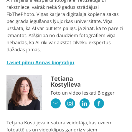
Anna Jana ir eksperta fotogrāfe, retušētāja un
rakstniece, vairāk nekā 9 gadus strādājusi
FixThePhoto. Viņas karjera digitālajā kopienā sākās
pēc grāda iegūšanas Ņujorkas universitātē. Viņa
uzskata, ka AI var būt īsts palīgs, ja zināt, kā to pareizi
izmantot. Atšķirībā no daudziem fotogrāfiem viņa
nebaidās, ka AI rīki var aizstāt cilvēku ekspertus
dažādās jomās.
Lasiet pilnu Annas biogrāfiju
Tetiana
Kostylieva
Foto un video ieskati Blogger
Tetjana Kostiļjeva ir satura veidotāja, kas uzņem
fotoattēlus un videoklipus gandrīz visiem