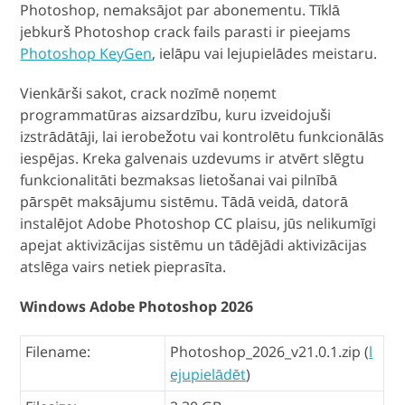
Photoshop, nemaksājot par abonementu. Tīklā
jebkurš Photoshop crack fails parasti ir pieejams
Photoshop KeyGen
, ielāpu vai lejupielādes meistaru.
Vienkārši sakot, crack nozīmē noņemt
programmatūras aizsardzību, kuru izveidojuši
izstrādātāji, lai ierobežotu vai kontrolētu funkcionālās
iespējas. Kreka galvenais uzdevums ir atvērt slēgtu
funkcionalitāti bezmaksas lietošanai vai pilnībā
pārspēt maksājumu sistēmu. Tādā veidā, datorā
instalējot Adobe Photoshop CC plaisu, jūs nelikumīgi
apejat aktivizācijas sistēmu un tādējādi aktivizācijas
atslēga vairs netiek pieprasīta.
Windows Adobe Photoshop 2026
Filename:
Photoshop_2026_v21.0.1.zip (
l
ejupielādēt
)