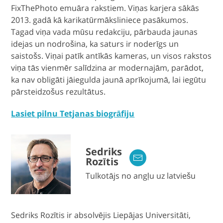
FixThePhoto emuāra rakstiem. Viņas karjera sākās
2013. gadā kā karikatūrmāksliniece pasākumos.
Tagad viņa vada mūsu redakciju, pārbauda jaunas
idejas un nodrošina, ka saturs ir noderīgs un
saistošs. Viņai patīk antīkās kameras, un visos rakstos
viņa tās vienmēr salīdzina ar modernajām, parādot,
ka nav obligāti jāiegulda jaunā aprīkojumā, lai iegūtu
pārsteidzošus rezultātus.
Lasiet pilnu Tetjanas biogrāfiju
Sedriks
Rozītis
Tulkotājs no angļu uz latviešu
Sedriks Rozītis ir absolvējis Liepājas Universitāti,