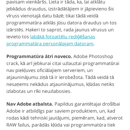
pavisam vienkāršs. Lieta ir tāda, ka, lai atklātu
jebkādus draudus, izstrādātājiem ir jāpievieno šis
vīruss vienotajā datu bāzē; tikai tādā veidā
programmatūra atklās jūsu datora draudus un tos
izārstēs. Hakeri to saprot, rada jaunus vīrusus un
ievieto tos
labākā fotoattēlu rediģēšanas
programmatūra personālajam datoram
.
Programmatūra ātri noveco.
Adobe Photoshop
crack, kā arī jebkurai citai uzlauztai programmatūrai
nav piekļuves oficiālajiem serveriem, un
atjauninājumu ziņā tā ir ierobežota. Tādā veidā tā
nesaņems nekādus atjauninājumus, kļūdas netiks
izlabotas un rīki neuzlabosies.
Nav Adobe atbalsta.
Papildus garantētajai drošībai
Adobe ir atbildīgs par saviem produktiem, un, kad
rodas kādi tehniski jautājumi, piemēram, kad, atverot
RAW failus, parādās kļūda vai programmatūra tiek