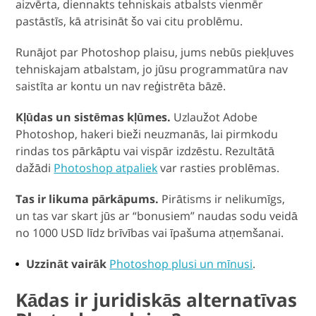
aizvērta, diennakts tehniskais atbalsts vienmēr
pastāstīs, kā atrisināt šo vai citu problēmu.
Runājot par Photoshop plaisu, jums nebūs piekļuves
tehniskajam atbalstam, jo jūsu programmatūra nav
saistīta ar kontu un nav reģistrēta bāzē.
Kļūdas un sistēmas kļūmes.
Uzlaužot Adobe
Photoshop, hakeri bieži neuzmanās, lai pirmkodu
rindas tos pārkāptu vai vispār izdzēstu. Rezultātā
dažādi
Photoshop atpaliek
var rasties problēmas.
Tas ir likuma pārkāpums.
Pirātisms ir nelikumīgs,
un tas var skart jūs ar “bonusiem” naudas sodu veidā
no 1000 USD līdz brīvības vai īpašuma atņemšanai.
Uzzināt vairāk
Photoshop plusi un mīnusi
.
Kādas ir juridiskās alternatīvas