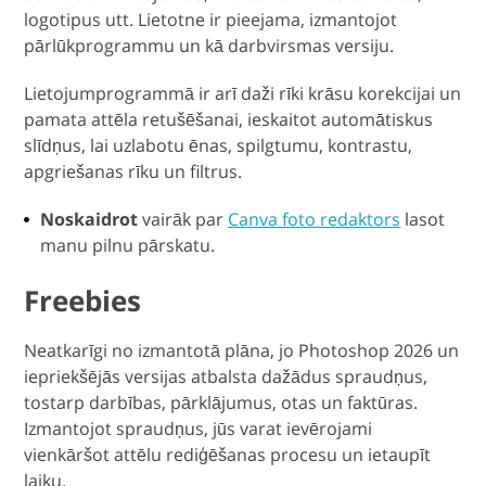
logotipus utt. Lietotne ir pieejama, izmantojot
pārlūkprogrammu un kā darbvirsmas versiju.
Lietojumprogrammā ir arī daži rīki krāsu korekcijai un
pamata attēla retušēšanai, ieskaitot automātiskus
slīdņus, lai uzlabotu ēnas, spilgtumu, kontrastu,
apgriešanas rīku un filtrus.
Noskaidrot
vairāk par
Canva foto redaktors
lasot
manu pilnu pārskatu.
Freebies
Neatkarīgi no izmantotā plāna, jo Photoshop 2026 un
iepriekšējās versijas atbalsta dažādus spraudņus,
tostarp darbības, pārklājumus, otas un faktūras.
Izmantojot spraudņus, jūs varat ievērojami
vienkāršot attēlu rediģēšanas procesu un ietaupīt
laiku.