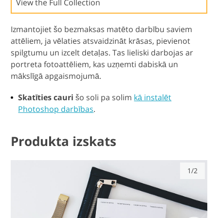
View the Full Collection
Izmantojiet šo bezmaksas matēto darbību saviem
attēliem, ja vēlaties atsvaidzināt krāsas, pievienot
spilgtumu un izcelt detaļas. Tas lieliski darbojas ar
portreta fotoattēliem, kas uzņemti dabiskā un
mākslīgā apgaismojumā.
Skatīties cauri
šo soli pa solim
kā instalēt
Photoshop darbības
.
Produkta izskats
1/2