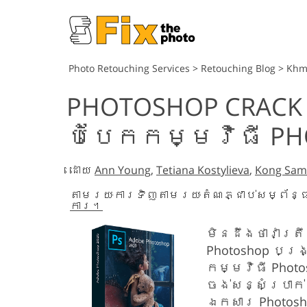
Photo Retouching Services
>
Retouching Blog
>
Khm
PHOTOSHOP CRACK
បំបែកកម្មវិធី PH
ដោយ
Ann Young
,
Tetiana Kostylieva
,
Kong Sam
តាមរយៈការទិញតាមរយៈតំណភ្ជាប់សម្ព័ន
ការ។
មិនដឹងថាវាត្រ
Photoshop បង្
កម្មវិធី Phot
ចង់សន្សំប្រាក
ឯកសារ Photosh