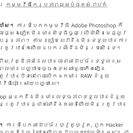
ារ
កម្មវិធីកែរូបភាពល្អបំផុតសំរាប់កុំ
រហ័ស។
ការបំបែកកម្មវិធី Adobe Photoshop ក៏
ផ្សេងទៀតមិនមានសិទ្ធិចូលប្រើម៉ាស៊ីនមេផ្លូវ
្បន្នភាព។ តាមរបៀបនេះវានឹងមិនទទួលបានការ
ិនត្រូវបានកែហើយឧបករណ៍នឹងមិនប្រសើរទេ។
ពីសុវត្ថិភាពដែលបានធានាអាដាប់ធ័រទទួលខុស
ពេលមានបញ្ហាបច្ចេកទេសណាមួយកើតឡើង
រូវបានបិទនៅពេលបើកឯកសារ RAW ជំនួយ
វិធីដោះស្រាយបញ្ហានេះ។
oshop អ្នកនឹងមិនមានលទ្ធភាពទទួលបានជំនួយ
ិនត្រូវបានភ្ជាប់ទៅនឹងគណនីហើយមិនត្រូវបាន
ធ។
ការបំបែកអាដាប់ធ័រហ្វូតូហ្វូត, ពួក Hacker
ភពកូដដែលរំលោភលើពួកវាឬលុបចោលទាំងអស់។ ជា