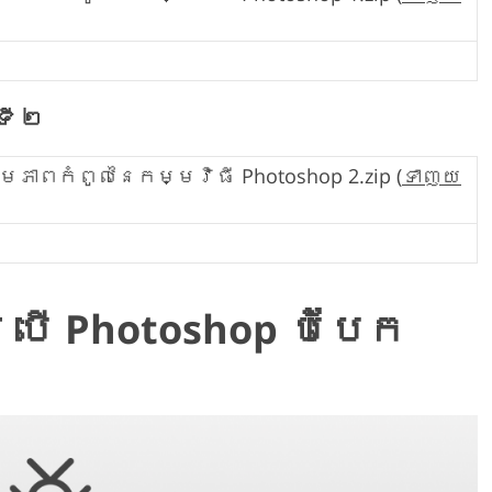
ទី ២
ភាពកំពូលនៃកម្មវិធី Photoshop 2.zip (
ទាញយ
្រើ Photoshop បំបែក