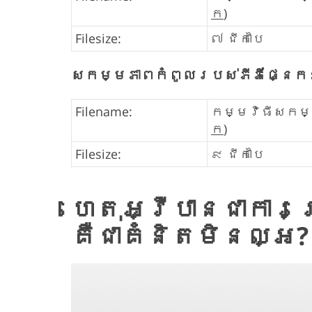
ក
)
Filesize:
៧ ជីកាបៃ
សកម្មភាពកំពូលរបស់ភីភីផ្នែក
Filename:
កម្មវិធីសកម្ម
ក
)
Filesize:
៩ ជីកាបៃ
ហេតុអ្វីបានជាការប
គឺជាគំនិតមិនល្អ?