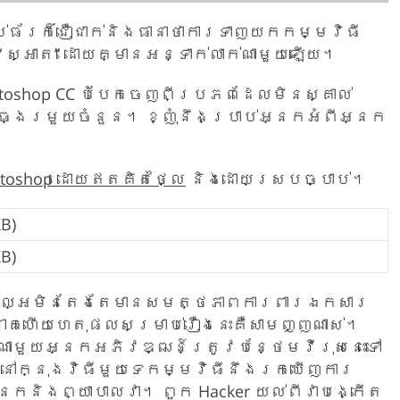
ាប់ធ័រក៏ជឿជាក់និងធានាថាការទាញយកកម្មវិធី
ស្អាត” ដោយគ្មានអន្ទាក់លាក់ណាមួយឡើយ។
toshop CC បំបែកចេញពីប្រភពដែលមិនស្គាល់
ងរមួយចំនួន។ ខ្ញុំនឹងប្រាប់អ្នកអំពីអ្នក
toshop ដោយឥតគិតថ្លៃ
និងដោយស្របច្បាប់។
B)
B)
ោគល្អមិនតែងតែមានសមត្ថភាពការពារឯកសារ
រោគហើយហេតុផលសម្រាប់រឿងនេះគឺសាមញ្ញណាស់។
ណាមួយអ្នកអភិវឌ្ឍន៍ត្រូវបន្ថែមវីរុសនេះទៅ
ែនៅក្នុងវិធីមួយទេកម្មវិធីនឹងរកឃើញការ
្នកនិងព្យាបាលវា។ ពួក Hacker យល់ពីវាបង្កើត