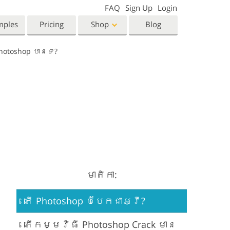
FAQ
Sign Up
Login
mples
Pricing
Shop
Blog
otoshop បានទេ?
Templates
Video
Templates
LUTs for Video Editing
eting Templates
Video Overlays
orn Photo Editing
High End Retouching
ntine’s Day Cards
ing Invitations
 Shower Invitation
oto Manipulation
Photo Restoration
មាតិកា:
តើ Photoshop បំបែកជាអ្វី?
តើកម្មវិធី Photoshop Crack មាន