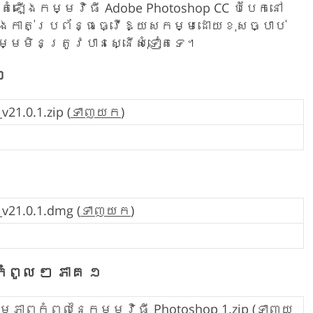
ំឡើងកម្មវិធី Adobe Photoshop CC បំបែកនៅ
ងកាត់ប្រព័ន្ធធ្វើឱ្យសកម្មដោយខុសច្បាប់
្មមិនត្រូវបានស្នើសុំទៀតទេ។
០
21.0.1.zip (
ទាញយក
)
v21.0.1.dmg (
ទាញយក
)
ំពូល ៗ ភាគ ១
ភាពកំពូលនៃកម្មវិធី Photoshop 1.zip (
ទាញយ