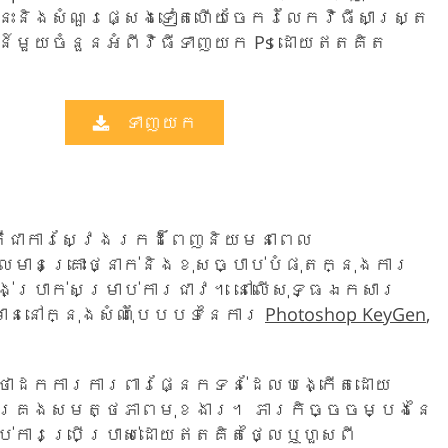
Product Photo Editing
Jewellery Photo Editing
Real 
នេះនិងសំណួរផ្សេងទៀតហើយចែករំលែកវិធីសាស្រ្ត
ន៍មួយចំនួនអំពីវិធីទាញយក Ps ដោយឥតគិត
ទាញយក
” គឺជាការស្វែងរកដ៏ពេញនិយមនាពេល
ែលមានគ្រោះថ្នាក់និងខុសច្បាប់បំផុតក្នុងការ
បង់ប្រាក់សម្រាប់ការជាវ។ នៅលើសុទ្ធឯកសារ
មាននៅក្នុងសំណុំបែបបទនៃការ
Photoshop KeyGen
,
ថាដកការការពារផ្នែកទន់ដែលបង្កើតដោយ
ប់គ្រងសមត្ថភាពមុខងារ។ ភារកិច្ចចម្បងនៃ
់ការប្រើប្រាស់ដោយឥតគិតថ្លៃឬហួសពី