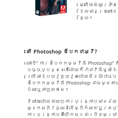
ឆ្លើយសំណួរទាំង
ដែលមានប្រយោជ
ថ្លៃ។
តើ Photoshop បំបែកជាអ្វី?
ទោះបី“ ការបំបែកកម្មវិធី Photoshop
បច្ចុប្បន្ននេះក៏ដោយក៏វាជាវិធីមួយដ
ប្រើអាដុបហ្វូតូហ្វូសដោយមិនចាំបាច់
បំបែកកម្មវិធី Photoshop ជាធម្មតា
បំណះឬទាញយកមេ។
និយាយដោយងាយៗការបង្ក្រាបមានន័យ
អ្នកអភិវឌ្ឍន៍ដើម្បីកំណត់ឬគ្រ
ការបង្ក្រាបគឺបើកមុខងារបិទសម្រាប