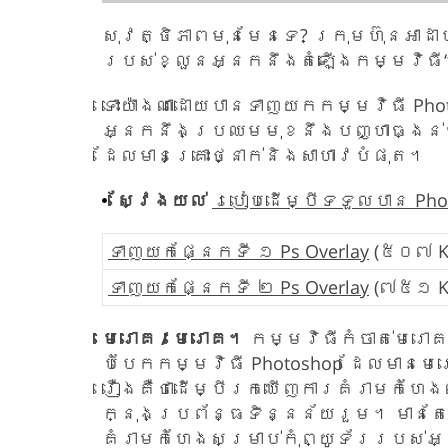
សុវត្ថិភាពមុនមែនទេ? ក្រុមហ៊ុនអាដ
របស់ខ្លួនអ្នកនឹងតំឡើងកម្មវិធី“ 
ទោះយ៉ាងណាដោយបានទាញយកកម្មវិធី Pho
អ្នកនឹងប្រឈមមុខនឹងបញ្ហាធ្ងន់ធ្
ដែលមានគ្រោះថ្នាក់និងសាហាវបំផុត។
ស្វែងយល់
របៀបដើម្បីទទួលបាន Pho
ទាញយកផ្នែកទី ១ Ps Overlay
(៥០៧ K
ទាញយកផ្នែកទី ២ Ps Overlay
(៧៥១ K
មេរោគ / មេរោគ។
កម្មវិធីកំចាត់មេរ
បំបែកកម្មវិធី Photoshop ដែលមានមេ
រឿងគឺថាដើម្បីរកឃើញការគំរាមកំហែង
ក្នុងប្រព័ន្ធទិន្នន័យរួម។ មានត
គំរាមកំហែងសម្រាប់កុំព្យូទ័ររបស់អ