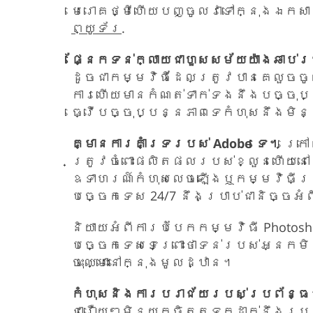
មេរោគថ្មីហើយបញ្ចូលវាទៅក្នុងឯកស
ព្យូទ័រ
.
ផ្នែកទន់ក្លាយជាហួសសម័យយ៉ាងឆាប់
ដូចជាកម្មវិធីដែលត្រូវបានគេលួចចូល
ការហើយមានកំណត់ទាក់ទងនឹងបច្ចុប
ធ្វើបច្ចុប្បន្នភាពទេកំហុសនឹងម
គ្មានការគាំទ្ររបស់ Adobe ទេ។
ក្រៅ
ត្រូវចំពោះផលិតផលរបស់ខ្លួនហើយនៅ
ឧទាហរណ៍កំហុសលេចឡើងឬកម្មវិធីត្
បច្ចេកទេស 24/7 នឹងប្រាប់ជានិច្ចអំពី
និយាយអំពីការបំបែកកម្មវិធី Phot
បច្ចេកទេសទេព្រោះថាទន់របស់អ្នកម
ចុះឈ្មោះនៅក្នុងមូលដ្ឋាន។
កំហុសនិងការបរាជ័យរបស់ប្រព័ន្
ជារឿយៗមិនយកចិត្តទុកដាក់នឹងប្រ