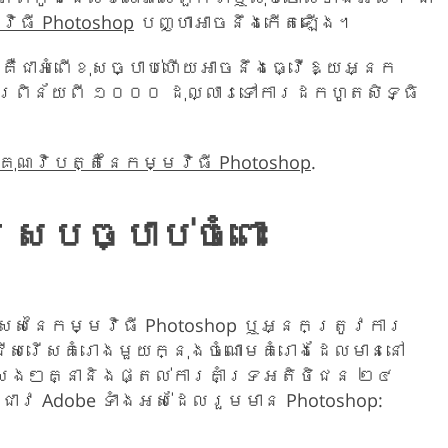
ិធី Photoshop
បញ្ហាអាចនឹងកើតឡើង។
ជាអំពើខុសច្បាប់ហើយអាចនឹងធ្វើឱ្យអ្នក
ារពិន័យពី ១០០០ ដុល្លារទៅការដកហូតសិទ្ធិ
ុណវិបត្តិនៃកម្មវិធី Photoshop
.
្របច្បាប់ចំពោះ
ិសេសនៃកម្មវិធី Photoshop ឬអ្នកត្រូវការ
្រើសរើសគំរោងមួយក្នុងចំណោមគំរោងដែលមាននៅ
្សេងៗគ្នានិងផ្តល់ការគាំទ្រអតិថិជន ២៤
រជាវ Adobe ទាំងអស់ដែលរួមមាន Photoshop: