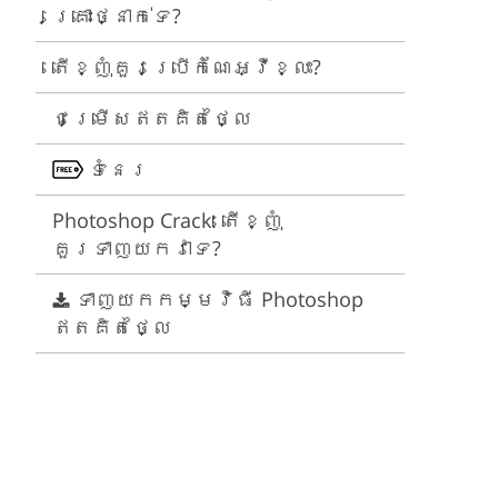
គ្រោះថ្នាក់ទេ?
Video Editing Services
Estate Photo Editing
តើខ្ញុំគួរប្រើកំណែអ្វីខ្លះ?
ជម្រើសឥតគិតថ្លៃ
ទំនេរ
Photoshop Crack: តើខ្ញុំ
គួរទាញយកវាទេ?
ទាញយកកម្មវិធី Photoshop
ឥតគិតថ្លៃ