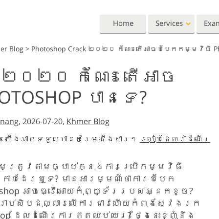
Home
Services
Exa
er Blog
>
Photoshop Crack ២០២០ កំណែ៖ តើអាចបំបែកកម្មវិធី Ph
Lightroom
Photoshop
 ២០២០ កំណែ៖ តើអាច
Lightroom Presets
Photoshop Actions
All 
OTOSHOP បានទេ?
Entire LR Preset
Photoshop Brushes
Mark
Portrait Retouching
Body Retouching
Newb
Collections
Photoshop Overlays
Vale
Best Deal Presets
nang
, 2026-07-20,
Khmer Blog
Photoshop Textures
Wedd
Mobile Collection
Entire Ps Actions
Baby
្ធ យើងអាចទទួលបានកម្រៃជើងសារ។
របៀបដែលវាដំណើរ
Collections
Entire Ps Overlays
Wedding Photo Editing
Clipping Path
Ph
ឹមត្រូវតាមច្បាប់ក្នុងការប្រើកម្មវិធី
Bundles
ក្រាបដែរឬទេ? មានអារម្មណ៍ថាការបំបែក
oshop អាចធ្វើអោយកុំព្យូទ័ររបស់អ្នកខូច?
់រាប់សិបដុល្លារលើការជាវហើយកំពុងស្វែងរក
op ដែលដំណើរការឥតឈប់ឈរ? ថ្ងៃនេះខ្ញុំនឹង