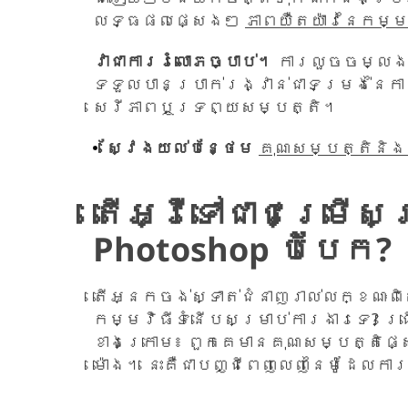
លទ្ធផលផ្សេងៗ
ភាពយឺតយ៉ាវនៃកម្មវ
វាជាការរំលោភច្បាប់។
ការលួចចម្លងគឺ
ទទួលបានប្រាក់រង្វាន់ជាទម្រង់នៃក
សេរីភាពឬទ្រព្យសម្បត្តិ។
ស្វែង​យល់​បន្ថែម
គុណសម្បត្តិនិងគ
តើអ្វីទៅជាជម្រើសស
Photoshop បំបែក?
តើអ្នកចង់ស្ទាត់ជំនាញរាល់លក្ខណៈព
កម្មវិធីទំនើបសម្រាប់ការងារទេ? ជ
ខាងក្រោម៖ ពួកគេមានគុណសម្បត្តិផ
ម៉ោង។ នេះគឺជាបញ្ជីពេញលេញនៃម៉ូដែលកា