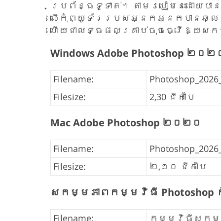
ប្រព័ន្ធទូទាត់។ តាមរបៀបនេះដោយបានត
លើកុំព្យូទ័ររបស់អ្នកអ្នកបានឆ្ល
ហើយជាលទ្ធផលគ្រាប់ចុចធ្វើឱ្យសកម
Windows Adobe Photoshop ២០២
Filename:
Photoshop_2026_v
Filesize:
2,30 ជីកាបៃ
Mac Adobe Photoshop ២០២០
Filename:
Photoshop_2026_
Filesize:
២,១០ ជីកាបៃ
សកម្មភាពកម្មវិធី Photoshop ក
Filename:
កម្មវិធីសកម្ម