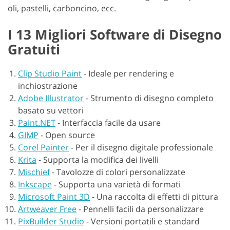
oli, pastelli, carboncino, ecc.
I 13 Migliori Software di Disegno
Gratuiti
Clip Studio Paint
-
Ideale per rendering e
inchiostrazione
Adobe Illustrator
-
Strumento di disegno completo
basato su vettori
Paint.NET
-
Interfaccia facile da usare
GIMP
-
Open source
Corel Painter
-
Per il disegno digitale professionale
Krita
-
Supporta la modifica dei livelli
Mischief
-
Tavolozze di colori personalizzate
Inkscape
-
Supporta una varietà di formati
Microsoft Paint 3D
-
Una raccolta di effetti di pittura
Artweaver Free
-
Pennelli facili da personalizzare
PixBuilder Studio
-
Versioni portatili e standard