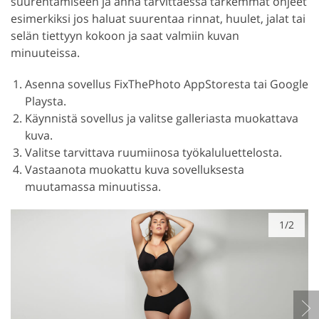
suurentamiseen ja anna tarvittaessa tarkemmat ohjeet
esimerkiksi jos haluat suurentaa rinnat, huulet, jalat tai
selän tiettyyn kokoon ja saat valmiin kuvan
minuuteissa.
Asenna sovellus FixThePhoto AppStoresta tai Google
Playsta.
Käynnistä sovellus ja valitse galleriasta muokattava
kuva.
Valitse tarvittava ruumiinosa työkaluluettelosta.
Vastaanota muokattu kuva sovelluksesta
muutamassa minuutissa.
1/2