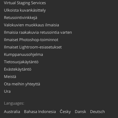
Virtual Staging Services
Ulkoista kuvankäsittely
Retusointivinkkejä
Valokuvien muokkaus ilmaisia
Ilmaisia raakakuvia retusointia varten
Ilmaiset Photoshop-toiminnot
Ilmaiset Lightroom-esiasetukset
Kumppanuusohjelma
Tietosuojakäytäntö
Evästekäytäntö
Meistä
Ota meihin yhteyttä
Ura
Languages:
Australia
Bahasa Indonesia
Česky
Dansk
Deutsch