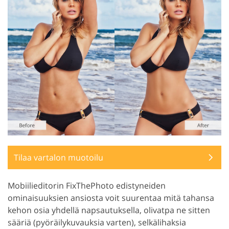
Tilaa vartalon muotoilu
Mobiilieditorin FixThePhoto edistyneiden
ominaisuuksien ansiosta voit suurentaa mitä tahansa
kehon osia yhdellä napsautuksella, olivatpa ne sitten
sääriä (pyöräilykuvauksia varten), selkälihaksia