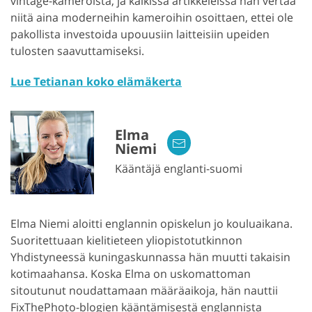
vintage-kameroista, ja kaikissa artikkeleissa hän vertaa
niitä aina moderneihin kameroihin osoittaen, ettei ole
pakollista investoida upouusiin laitteisiin upeiden
tulosten saavuttamiseksi.
Lue Tetianan koko elämäkerta
Elma
Niemi
Kääntäjä englanti-suomi
Elma Niemi aloitti englannin opiskelun jo kouluaikana.
Suoritettuaan kielitieteen yliopistotutkinnon
Yhdistyneessä kuningaskunnassa hän muutti takaisin
kotimaahansa. Koska Elma on uskomattoman
sitoutunut noudattamaan määräaikoja, hän nauttii
FixThePhoto-blogien kääntämisestä englannista