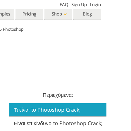
FAQ
Sign Up
Login
mples
Pricing
Shop
Blog
Το Photoshop
Templates
Video
Templates
LUTs for Video Editing
eting Templates
Video Overlays
orn Photo Editing
High End Retouching
ntine’s Day Cards
ing Invitations
 Shower Invitation
Περιεχόμενα:
oto Manipulation
Photo Restoration
Τι είναι το Photoshop Crack;
Είναι επικίνδυνο το Photoshop Crack;