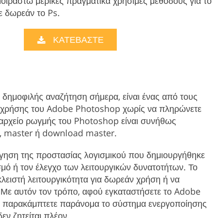
μοιραστώ μερικές πραγματικά χρήσιμες μεθόδους για το
Product Photo Editing
Jewellery Photo Editing
Real 
ε δωρεάν το Ps.
ΚΑΤΕΒΑΣΤΕ
ύ δημοφιλής αναζήτηση σήμερα, είναι ένας από τους
ς χρήσης του Adobe Photoshop χωρίς να πληρώνετε
 αρχείο ρωγμής του Photoshop είναι συνήθως
, master ή download master.
άργηση της προστασίας λογισμικού που δημιουργήθηκε
σμό ή τον έλεγχο των λειτουργικών δυνατοτήτων. Το
κλειστή λειτουργικότητα για δωρεάν χρήση ή να
Με αυτόν τον τρόπο, αφού εγκαταστήσετε το Adobe
, παρακάμπτετε παράνομα το σύστημα ενεργοποίησης
δεν ζητείται πλέον.