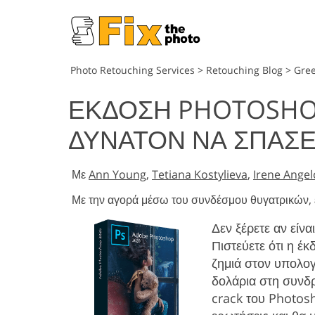
Photo Retouching Services
>
Retouching Blog
>
Gre
ΈΚΔΟΣΗ PHOTOSHOP
ΔΥΝΑΤΌΝ ΝΑ ΣΠΆΣ
Με
Ann Young
,
Tetiana Kostylieva
,
Irene Ange
Με την αγορά μέσω του συνδέσμου θυγατρικών, 
Δεν ξέρετε αν είν
Πιστεύετε ότι η έ
ζημιά στον υπολογ
δολάρια στη συνδρ
crack του Photos