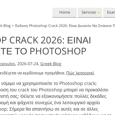
Home
Services
Exa
ek Blog
>
Έκδοση Photoshop Crack 2026: Είναι Δυνατόν Να Σπάσετε 
Lightroom
Photoshop
 CRACK 2026: ΕΊΝΑΙ
Lightroom Presets
Photoshop Actions
All 
ΕΤΕ ΤΟ PHOTOSHOP
Entire LR Preset
Photoshop Brushes
Mark
Portrait Retouching
Body Retouching
Newb
Collections
Photoshop Overlays
Vale
Best Deal Presets
lopoulos
, 2026-07-24,
Greek Blog
Photoshop Textures
Wedd
Mobile Collection
Entire Ps Actions
Baby
ενδέχεται να κερδίσουμε προμήθεια.
Πώς λειτουργεί
.
Collections
αι νόμιμο να χρησιμοποιείτε το Photoshop crack;
Entire Ps Overlays
Wedding Photo Editing
Clipping Path
Ph
Bundles
κδοση του crack του Photoshop μπορεί να προκαλέσει
ιστή σας; Θέλετε να εξοικονομήσετε πολλές δεκάδες
ομή και ψάχνετε συνεχώς ένα λειτουργικό αρχείο
hop; Σήμερα θα απαντήσω σε αυτές και σε άλλες