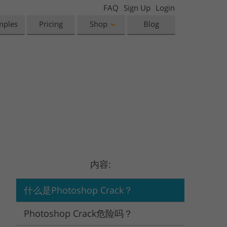
FAQ
Sign Up
Login
mples
Pricing
Shop
Blog
Templates
Video
Templates
LUTs for Video Editing
eting Templates
Video Overlays
orn Photo Editing
High End Retouching
ntine’s Day Cards
ing Invitations
 Shower Invitation
内容:
oto Manipulation
Photo Restoration
什么是Photoshop Crack？
Photoshop Crack危险吗？