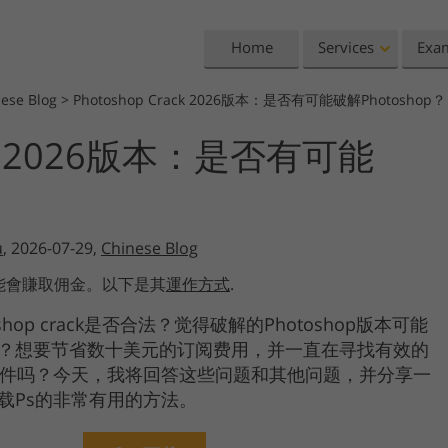
Home
Services
Exa
nese Blog
>
Photoshop Crack 2026版本：是否有可能破解Photoshop？
Lightroom
Photoshop
CK 2026版本：是否有可能
Lightroom Presets
Photoshop Actions
All 
Entire LR Preset
Photoshop Brushes
Mark
Portrait Retouching
Body Retouching
Newb
Collections
Photoshop Overlays
Vale
Best Deal Presets
u
, 2026-07-29,
Chinese Blog
Photoshop Textures
Wedd
Mobile Collection
Entire Ps Actions
Baby
能會賺取佣金。以下是其
運作方式
.
Collections
shop crack是否合法？觉得破解的Photoshop版本可能
Entire Ps Overlays
Wedding Photo Editing
Clipping Path
Ph
Bundles
？想要节省数十美元的订阅费用，并一直在寻找有效的
破解文件吗？今天，我将回答这些问题和其他问题，并分享一
载Ps的非常有用的方法。