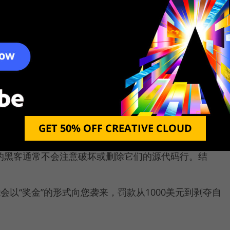
人员必须将这种病毒添加到统一数据库中。只有通过这
加以解决。黑客了解它，创建新病毒并将其插入
最好的
p crack以及任何其他黑客软件都无法访问官方服务器，并且在
何更新，错误将不会得到纠正，工具也不会变得更好。
obe还要对其产品负责，并且如果出现任何技术问题（例
），则24/7技术支持将始终告诉您如何解决该问题。
GET 50% OFF CREATIVE CLOUD
技术支持，因为您的软件未链接到该帐户且未在基础中注册。
shop的黑客通常不会注意破坏或删除它们的源代码行。结
。
以“奖金”的形式向您袭来，罚款从1000美元到剥夺自