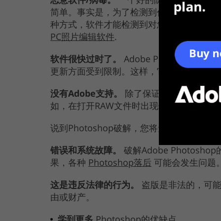
简单。事实是，为了检测到任何威胁，开发
种方式，软件才能检测到对您PC的威胁并
PC照片编辑软件
.
软件很快过时了。
Adobe Photosho
更新方面受到限制。这样，它将不会收到任
没有Adobe支持。
除了保证安全之外，Ad
如，在打开RAW文件时出现错误或关闭软件
说到Photoshop破解，您将无法获得
错误和系统故障。
破解Adobe Photo
果，各种
Photoshop落后
可能会发生问题
这是违反法律的行为。
盗版是非法的，可能会
由或财产。
学到更多
Photoshop的优缺点
.